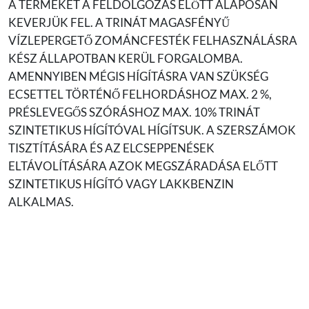
A TERMÉKET A FELDOLGOZÁS ELŐTT ALAPOSAN
KEVERJÜK FEL. A TRINÁT MAGASFÉNYŰ
VÍZLEPERGETŐ ZOMÁNCFESTÉK FELHASZNÁLÁSRA
KÉSZ ÁLLAPOTBAN KERÜL FORGALOMBA.
AMENNYIBEN MÉGIS HÍGÍTÁSRA VAN SZÜKSÉG
ECSETTEL TÖRTÉNŐ FELHORDÁSHOZ MAX. 2 %,
PRÉSLEVEGŐS SZÓRÁSHOZ MAX. 10% TRINÁT
SZINTETIKUS HÍGÍTÓVAL HÍGÍTSUK. A SZERSZÁMOK
TISZTÍTÁSÁRA ÉS AZ ELCSEPPENÉSEK
ELTÁVOLÍTÁSÁRA AZOK MEGSZÁRADÁSA ELŐTT
SZINTETIKUS HÍGÍTÓ VAGY LAKKBENZIN
ALKALMAS.