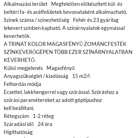
Alkalmazási terület Megfelelően előkészített kül- és
beltéri fa- és acélfelületek bevonataként alkalmazható.
Színek száma / színezhetőség Fehér és 23 gyárilag
lekevert színben kapható. A színárnyalatok egymással
keverhetők.
A TRINÁT KOLOR MAGASFÉNYŰ ZOMÁNCFESTÉK
SZÍNKEVERŐGÉPEN TÖBB EZER SZÍNÁRNYALATBAN
KEVERHETŐ.
Külső megjelenés Magasfényű
Anyagszükséglet / kiadósság 15 m2/l
Felhordás módja
Ecsettel, lakkhengerrel vagy szórással. Szóráshoz a
szórási paramétereket az adott géptípushoz
kell beállítani.
Rétegszám 1-2 réteg
Száradási idő 24 óra
Hígíthatóság