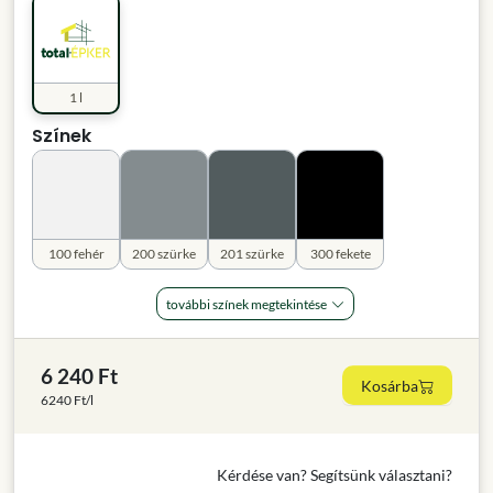
1 l
Színek
100 fehér
200 szürke
201 szürke
300 fekete
további színek megtekintése
6 240 Ft
Kosárba
6240 Ft/l
Kérdése van? Segítsünk választani?