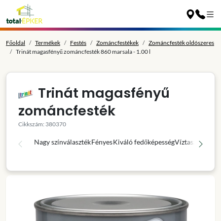
Főoldal
Termékek
Festés
Zománcfestékek
Zománcfesték oldószeres
Trinát magasfényű zománcfesték 860 marsala - 1.00 l
Trinát magasfényű
zománcfesték
Cikkszám: 380370
Nagy színválaszték
Fényes
Kiváló fedőképesség
Víztaszító