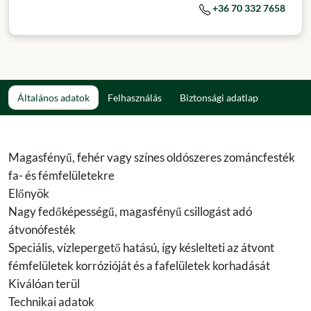
+36 70 332 7658
Általános adatok
Felhasználás
Biztonsági adatlap
Magasfényű, fehér vagy színes oldószeres zománcfesték
fa- és fémfelületekre
Előnyök
Nagy fedőképességű, magasfényű csillogást adó
átvonófesték
Speciális, vízlepergető hatású, így késlelteti az átvont
fémfelületek korrózióját és a fafelületek korhadását
Kiválóan terül
Technikai adatok