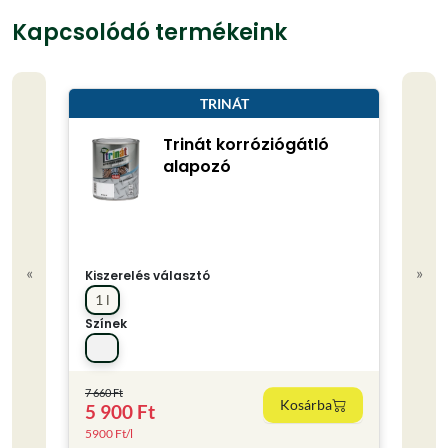
Kapcsolódó termékeink
TRINÁT
Trinát korróziógátló
alapozó
«
»
Kiszerelés választó
Kisze
1 l
0.75
Színek
Színe
7 660 Ft
Kosárba
5 900 Ft
4 80
5900 Ft/l
6400 F