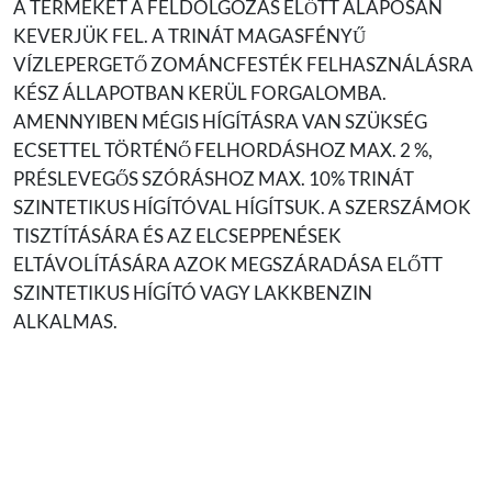
A TERMÉKET A FELDOLGOZÁS ELŐTT ALAPOSAN
KEVERJÜK FEL. A TRINÁT MAGASFÉNYŰ
VÍZLEPERGETŐ ZOMÁNCFESTÉK FELHASZNÁLÁSRA
KÉSZ ÁLLAPOTBAN KERÜL FORGALOMBA.
AMENNYIBEN MÉGIS HÍGÍTÁSRA VAN SZÜKSÉG
ECSETTEL TÖRTÉNŐ FELHORDÁSHOZ MAX. 2 %,
PRÉSLEVEGŐS SZÓRÁSHOZ MAX. 10% TRINÁT
SZINTETIKUS HÍGÍTÓVAL HÍGÍTSUK. A SZERSZÁMOK
TISZTÍTÁSÁRA ÉS AZ ELCSEPPENÉSEK
ELTÁVOLÍTÁSÁRA AZOK MEGSZÁRADÁSA ELŐTT
SZINTETIKUS HÍGÍTÓ VAGY LAKKBENZIN
ALKALMAS.