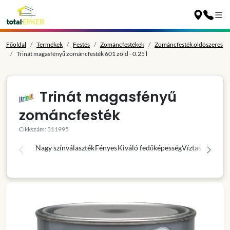
Főoldal
Termékek
Festés
Zománcfestékek
Zománcfesték oldószeres
Trinát magasfényű zománcfesték 601 zöld - 0.25 l
Trinát magasfényű
zománcfesték
Cikkszám: 311995
Nagy színválaszték
Fényes
Kiváló fedőképesség
Víztaszító