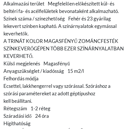
Alkalmazási terület Megfelelően előkészített kül- és
beltéri fa- és acélfelületek bevonataként alkalmazható.
Színek száma / színezhetőség Fehér és 23 gyárilag
lekevert színben kapható. A színárnyalatok egymással
keverhetők.
A TRINÁT KOLOR MAGASFÉNYŰ ZOMÁNCFESTÉK
SZÍNKEVERŐGÉPEN TÖBB EZER SZÍNÁRNYALATBAN
KEVERHETŐ.
Külső megjelenés Magasfényű
Anyagszükséglet / kiadósság 15 m2/l
Felhordás módja
Ecsettel, lakkhengerrel vagy szórással. Szóráshoz a
szórási paramétereket az adott géptípushoz
kell beállítani.
Rétegszám 1-2 réteg
Száradási idő 24 óra
Hígíthatóság