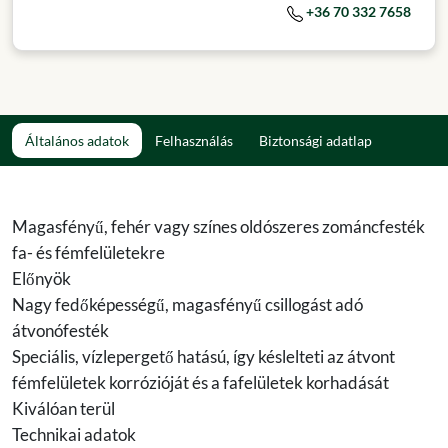
+36 70 332 7658
Általános adatok
Felhasználás
Biztonsági adatlap
Magasfényű, fehér vagy színes oldószeres zománcfesték
fa- és fémfelületekre
Előnyök
Nagy fedőképességű, magasfényű csillogást adó
átvonófesték
Speciális, vízlepergető hatású, így késlelteti az átvont
fémfelületek korrózióját és a fafelületek korhadását
Kiválóan terül
Technikai adatok