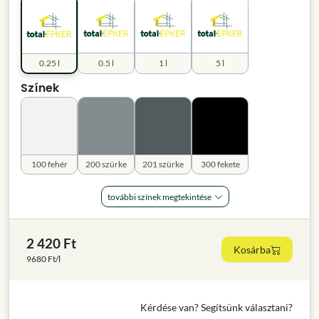
0.25 l
0.5 l
1 l
5 l
Színek
100 fehér
200 szürke
201 szürke
300 fekete
további színek megtekintése
2 420 Ft
Kosárba
9680 Ft/l
Kérdése van? Segítsünk választani?