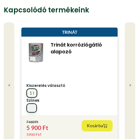
Kapcsolódó termékeink
TRINÁT
Trinát korróziógátló
alapozó
«
»
Kiszerelés választó
Kisze
1 l
0.75
Színek
Színe
7 660 Ft
Kosárba
5 900 Ft
4 80
5900 Ft/l
6400 F