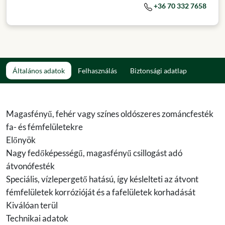
+36 70 332 7658
Általános adatok
Felhasználás
Biztonsági adatlap
Magasfényű, fehér vagy színes oldószeres zománcfesték
fa- és fémfelületekre
Előnyök
Nagy fedőképességű, magasfényű csillogást adó
átvonófesték
Speciális, vízlepergető hatású, így késlelteti az átvont
fémfelületek korrózióját és a fafelületek korhadását
Kiválóan terül
Technikai adatok