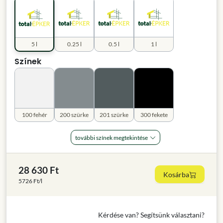
5 l
0.25 l
0.5 l
1 l
Színek
100 fehér
200 szürke
201 szürke
300 fekete
további színek megtekintése
28 630 Ft
Kosárba
5726 Ft/l
Kérdése van? Segítsünk választani?