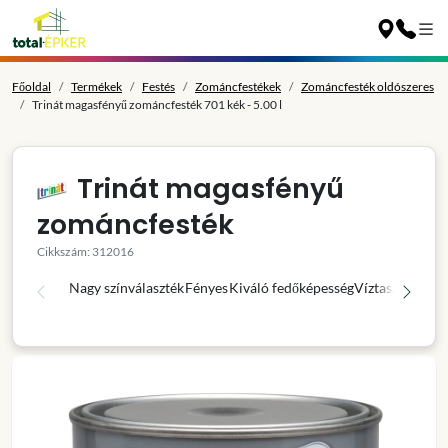
Főoldal
Termékek
Festés
Zománcfestékek
Zománcfesték oldószeres
Trinát magasfényű zománcfesték 701 kék - 5.00 l
Trinát magasfényű
zománcfesték
Cikkszám: 312016
Nagy színválaszték
Fényes
Kiváló fedőképesség
Víztaszító