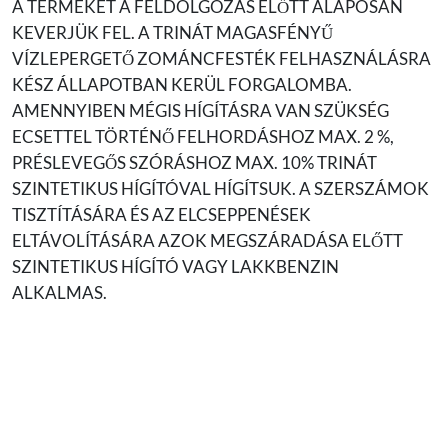
A TERMÉKET A FELDOLGOZÁS ELŐTT ALAPOSAN
KEVERJÜK FEL. A TRINÁT MAGASFÉNYŰ
VÍZLEPERGETŐ ZOMÁNCFESTÉK FELHASZNÁLÁSRA
KÉSZ ÁLLAPOTBAN KERÜL FORGALOMBA.
AMENNYIBEN MÉGIS HÍGÍTÁSRA VAN SZÜKSÉG
ECSETTEL TÖRTÉNŐ FELHORDÁSHOZ MAX. 2 %,
PRÉSLEVEGŐS SZÓRÁSHOZ MAX. 10% TRINÁT
SZINTETIKUS HÍGÍTÓVAL HÍGÍTSUK. A SZERSZÁMOK
TISZTÍTÁSÁRA ÉS AZ ELCSEPPENÉSEK
ELTÁVOLÍTÁSÁRA AZOK MEGSZÁRADÁSA ELŐTT
SZINTETIKUS HÍGÍTÓ VAGY LAKKBENZIN
ALKALMAS.