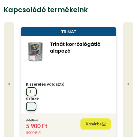
Kapcsolódó termékeink
TRINÁT
Trinát korróziógátló
alapozó
«
»
Kiszerelés választó
Kisze
1 l
0.75
Színek
Színe
7 660 Ft
Kosárba
5 900 Ft
4 80
5900 Ft/l
6400 F