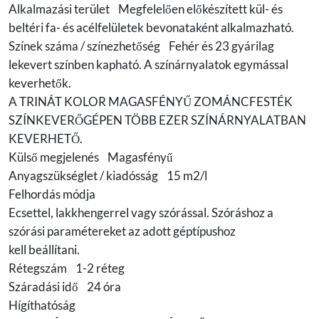
Alkalmazási terület Megfelelően előkészített kül- és
beltéri fa- és acélfelületek bevonataként alkalmazható.
Színek száma / színezhetőség Fehér és 23 gyárilag
lekevert színben kapható. A színárnyalatok egymással
keverhetők.
A TRINÁT KOLOR MAGASFÉNYŰ ZOMÁNCFESTÉK
SZÍNKEVERŐGÉPEN TÖBB EZER SZÍNÁRNYALATBAN
KEVERHETŐ.
Külső megjelenés Magasfényű
Anyagszükséglet / kiadósság 15 m2/l
Felhordás módja
Ecsettel, lakkhengerrel vagy szórással. Szóráshoz a
szórási paramétereket az adott géptípushoz
kell beállítani.
Rétegszám 1-2 réteg
Száradási idő 24 óra
Hígíthatóság