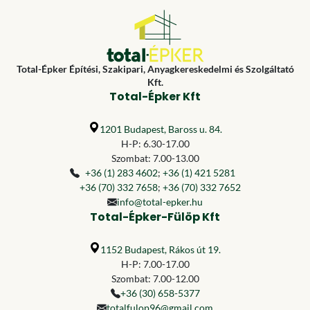
Total-Épker Építési, Szakipari, Anyagkereskedelmi és Szolgáltató
Kft.
Total-Épker Kft
1201 Budapest, Baross u. 84.
H-P: 6.30-17.00
Szombat: 7.00-13.00
+36 (1) 283 4602
;
+36 (1) 421 5281
+36 (70) 332 7658
;
+36 (70) 332 7652
info@total-epker.hu
Total-Épker-Fülöp Kft
1152 Budapest, Rákos út 19.
H-P: 7.00-17.00
Szombat: 7.00-12.00
+36 (30) 658-5377
totalfulop96@gmail.com