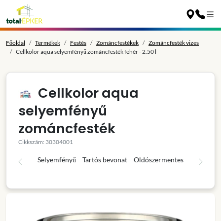
Főoldal
Termékek
Festés
Zománcfestékek
Zománcfesték vizes
Cellkolor aqua selyemfényű zománcfesték fehér - 2.50 l
Cellkolor aqua
selyemfényű
zománcfesték
Cikkszám: 30304001
Selyemfényű
Tartós bevonat
Oldószermentes