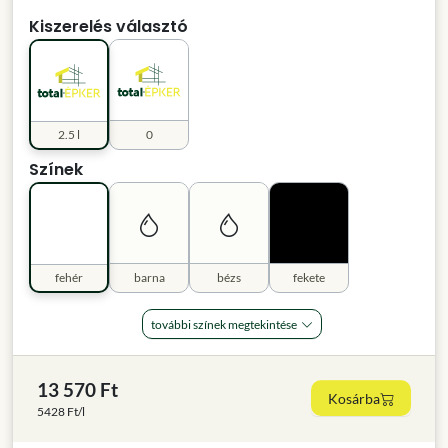
Kiszerelés választó
2.5 l
0
Színek
fehér
barna
bézs
fekete
további színek megtekintése
13 570 Ft
Kosárba
5428 Ft/l