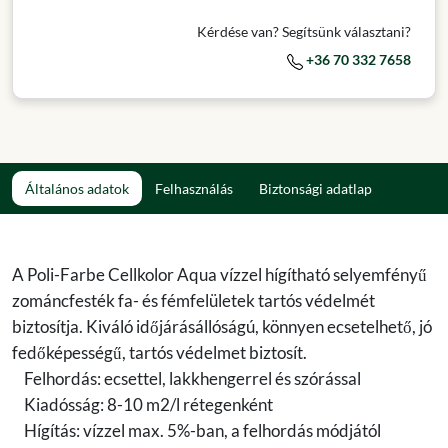
Kérdése van? Segítsünk választani?
+36 70 332 7658
Általános adatok
Felhasználás
Biztonsági adatlap
A Poli-Farbe Cellkolor Aqua vízzel hígítható selyemfényű
zománcfesték fa- és fémfelületek tartós védelmét
biztosítja. Kiváló időjárásállóságú, könnyen ecsetelhető, jó
fedőképességű, tartós védelmet biztosít.
Felhordás: ecsettel, lakkhengerrel és szórással
Kiadósság: 8-10 m2/l rétegenként
Hígítás: vízzel max. 5%-ban, a felhordás módjától