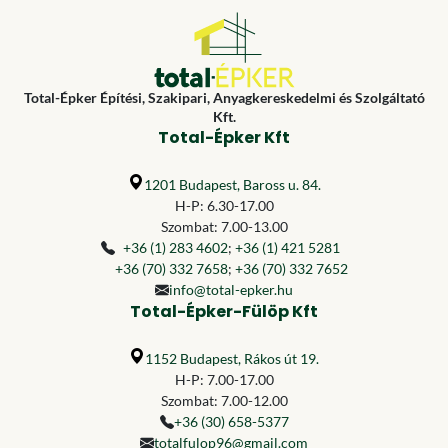
Total-Épker Építési, Szakipari, Anyagkereskedelmi és Szolgáltató
Kft.
Total-Épker Kft
1201 Budapest, Baross u. 84.
H-P: 6.30-17.00
Szombat: 7.00-13.00
+36 (1) 283 4602
;
+36 (1) 421 5281
+36 (70) 332 7658
;
+36 (70) 332 7652
info@total-epker.hu
Total-Épker-Fülöp Kft
1152 Budapest, Rákos út 19.
H-P: 7.00-17.00
Szombat: 7.00-12.00
+36 (30) 658-5377
totalfulop96@gmail.com