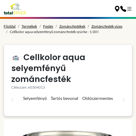
Főoldal
Termékek
Festés
Zománcfestékek
Zománcfesték vizes
Cellkolor aqua selyemfényű zománcfesték szürke - 1.00 l
Cellkolor aqua
selyemfényű
zománcfesték
Cikkszám: 60304013
Selyemfényű
Tartós bevonat
Oldószermentes