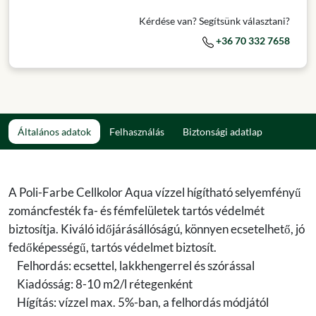
Kérdése van? Segítsünk választani?
+36 70 332 7658
Általános adatok
Felhasználás
Biztonsági adatlap
A Poli-Farbe Cellkolor Aqua vízzel hígítható selyemfényű
zománcfesték fa- és fémfelületek tartós védelmét
biztosítja. Kiváló időjárásállóságú, könnyen ecsetelhető, jó
fedőképességű, tartós védelmet biztosít.
Felhordás: ecsettel, lakkhengerrel és szórással
Kiadósság: 8-10 m2/l rétegenként
Hígítás: vízzel max. 5%-ban, a felhordás módjától