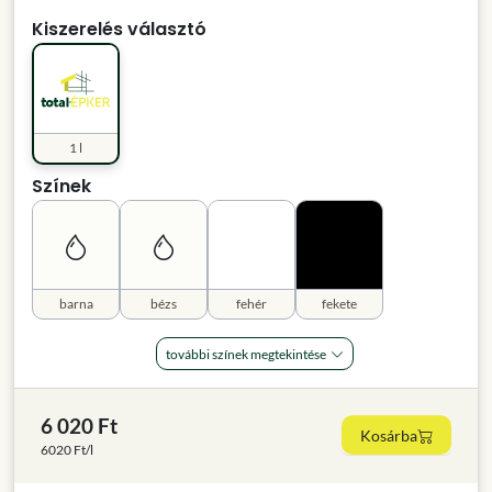
Kiszerelés választó
1 l
Színek
barna
bézs
fehér
fekete
további színek megtekintése
6 020 Ft
Kosárba
6020 Ft/l