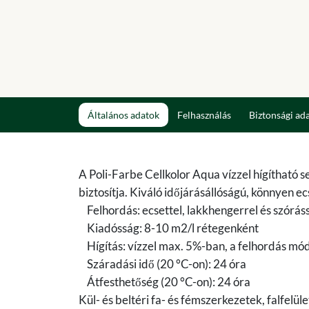
Általános adatok
Felhasználás
Biztonsági ad
A Poli-Farbe Cellkolor Aqua vízzel hígítható
biztosítja. Kiváló időjárásállóságú, könnyen e
Felhordás: ecsettel, lakkhengerrel és szórás
Kiadósság: 8-10 m2/l rétegenként
Hígítás: vízzel max. 5%-ban, a felhordás mód
Száradási idő (20 °C-on): 24 óra
Átfesthetőség (20 °C-on): 24 óra
Kül- és beltéri fa- és fémszerkezetek, falfelü