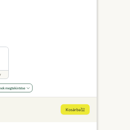
r
nek megtekintése
Kosárba