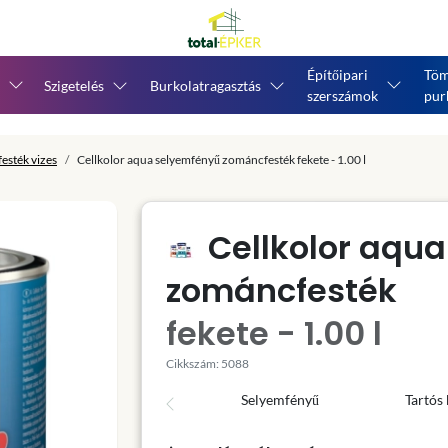
Építőipari
Töm
Szigetelés
Burkolatragasztás
szerszámok
pur
esték vizes
Cellkolor aqua selyemfényű zománcfesték fekete - 1.00 l
Cellkolor aqu
zománcfesték
fekete - 1.00 l
Cikkszám: 5088
Selyemfényű
Tartós