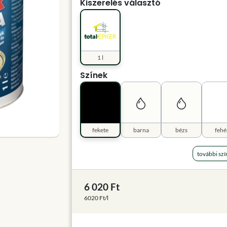
Kiszerelés választó
1 l
Színek
fekete
barna
bézs
fehé
további szí
6 020 Ft
6020 Ft/l