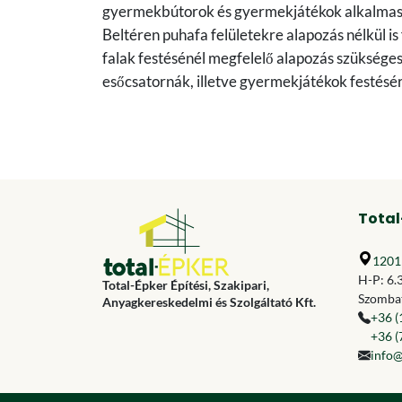
gyermekbútorok és gyermekjátékok alkalmas
Beltéren puhafa felületekre alapozás nélkül is 
falak festésénél megfelelő alapozás szükséges.
esőcsatornák, illetve gyermekjátékok festésé
Total
1201 
H-P: 6.
Total-Épker Építési, Szakipari,
Szombat
Anyagkereskedelmi és Szolgáltató Kft.
+36 (
+36 (
info@