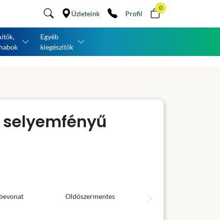
0
Üzleteink
Profil
ítők,
Egyéb
habok
kiegészítők
a selyemfényű
 bevonat
Oldószermentes