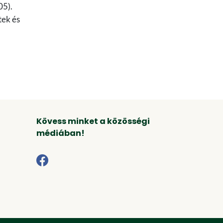
05).
tek és
Kövess minket a közösségi
médiában!