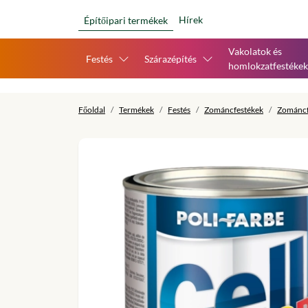
Hírek
Építőipari termékek
Vakolatok és
Festés
Szárazépítés
homlokzatfestékek
Főoldal
Termékek
Festés
Zománcfestékek
Zománcf