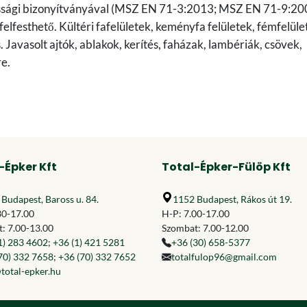
sági bizonyítványával (MSZ EN 71-3:2013; MSZ EN 71-9:20
felfesthető. Kültéri fafelületek, keményfa felületek, fémfelüle
 Javasolt ajtók, ablakok, kerítés, faházak, lambériák, csövek,
re.
-Épker Kft
Total-Épker-Fülöp Kft
Budapest, Baross u. 84.
1152 Budapest, Rákos út 19.
30-17.00
H-P: 7.00-17.00
: 7.00-13.00
Szombat: 7.00-12.00
1) 283 4602
;
+36 (1) 421 5281
+36 (30) 658-5377
70) 332 7658
;
+36 (70) 332 7652
totalfulop96@gmail.com
total-epker.hu