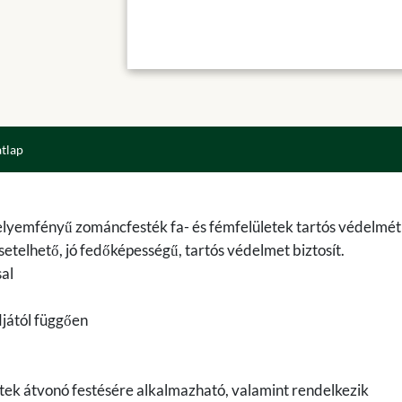
atlap
 selyemfényű zománcfesték fa- és fémfelületek tartós védelmét
csetelhető, jó fedőképességű, tartós védelmet biztosít.
sal
jától függően
letek átvonó festésére alkalmazható, valamint rendelkezik