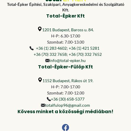
Total-Épker Építési, Szakipari, Anyagkereskedelmi és Szolgáltató
Kft.
Total-Épker Kft
1201 Budapest, Baross u. 84.
H-P: 6.30-17.00
Szombat: 7.00-13.00
+36 (1) 283 4602
;
+36 (1) 421 5281
+36 (70) 332 7658
;
+36 (70) 332 7652
info@total-epker.hu
Total-Épker-Fülöp Kft
1152 Budapest, Rákos út 19.
H-P: 7.00-17.00
Szombat: 7.00-12.00
+36 (30) 658-5377
totalfulop96@gmail.com
Kövess minket a közösségi médiában!