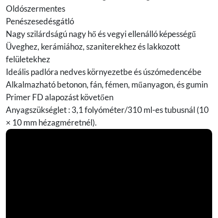
Oldószermentes
Penészesedésgátló
Nagy szilárdságú nagy hő és vegyi ellenálló képességű
Üveghez, kerámiához, szaniterekhez és lakkozott
felületekhez
Ideális padlóra nedves környezetbe és úszómedencébe
Alkalmazható betonon, fán, fémen, műanyagon, és gumin
Primer FD alapozást követően
Anyagszükséglet : 3,1 folyóméter/310 ml-es tubusnál (10
× 10 mm hézagméretnél).