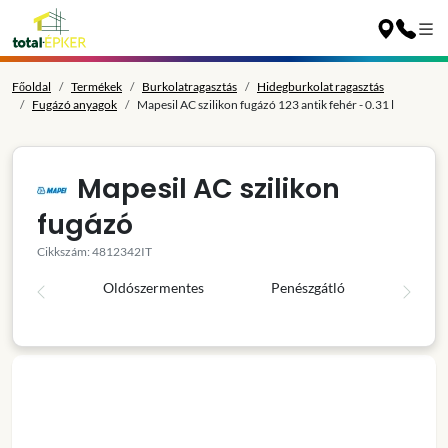
Főoldal
Termékek
Burkolatragasztás
Hidegburkolat ragasztás
Fugázó anyagok
Mapesil AC szilikon fugázó 123 antik fehér - 0.31 l
Mapesil AC szilikon
fugázó
Cikkszám: 4812342IT
Oldószermentes
Penészgátló