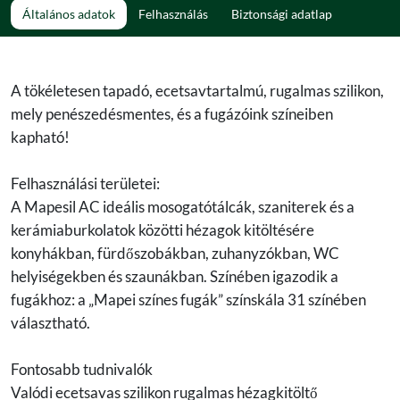
Általános adatok
Felhasználás
Biztonsági adatlap
A tökéletesen tapadó, ecetsavtartalmú, rugalmas szilikon,
mely penészedésmentes, és a fugázóink színeiben
kapható!
Felhasználási területei:
A Mapesil AC ideális mosogatótálcák, szaniterek és a
kerámiaburkolatok közötti hézagok kitöltésére
konyhákban, fürdőszobákban, zuhanyzókban, WC
helyiségekben és szaunákban. Színében igazodik a
fugákhoz: a „Mapei színes fugák” színskála 31 színében
választható.
Fontosabb tudnivalók
Valódi ecetsavas szilikon rugalmas hézagkitöltő