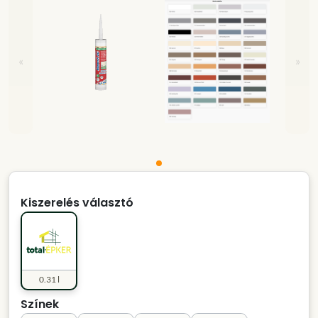
«
»
Kiszerelés választó
0.31 l
Színek