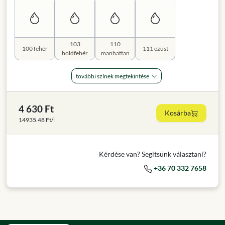
103
110
100 fehér
111 ezüst
holdfehér
manhattan
további színek megtekintése
4 630 Ft
Kosárba
14935.48 Ft/l
Kérdése van? Segítsünk választani?
+36 70 332 7658