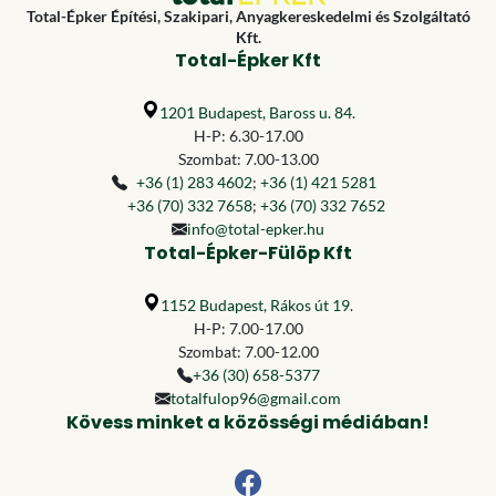
Total-Épker Építési, Szakipari, Anyagkereskedelmi és Szolgáltató
Kft.
Total-Épker Kft
1201 Budapest, Baross u. 84.
H-P: 6.30-17.00
Szombat: 7.00-13.00
+36 (1) 283 4602
;
+36 (1) 421 5281
+36 (70) 332 7658
;
+36 (70) 332 7652
info@total-epker.hu
Total-Épker-Fülöp Kft
1152 Budapest, Rákos út 19.
H-P: 7.00-17.00
Szombat: 7.00-12.00
+36 (30) 658-5377
totalfulop96@gmail.com
Kövess minket a közösségi médiában!