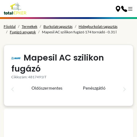
Főoldal
Termékek
Burkolatragasztás
Hidegburkolat ragasztás
Fugázó anyagok
Mapesil AC szilikon fugázó 174 tornádó - 0.31 l
Mapesil AC szilikon
fugázó
Cikkszám: 4817491IT
Oldószermentes
Penészgátló