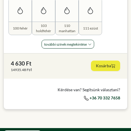
103
110
100 fehér
111 ezüst
holdfehér
manhattan
további színek megtekintése
4 630 Ft
Kosárba
14935.48 Ft/l
Kérdése van? Segítsünk választani?
+36 70 332 7658