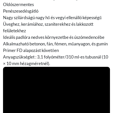
Oldószermentes
Penészesedésgátló
Nagy szilárdságú nagy hő és vegyi ellenálló képességű
Üveghez, kerámiához, szaniterekhez és lakkozott
felületekhez
Ideális padlóra nedves környezetbe és úszómedencébe
Alkalmazható betonon, fán, fémen, műanyagon, és gumin
Primer FD alapozást követően
Anyagszükséglet : 3,1 folyóméter/310 ml-es tubusnál (10
× 10 mm hézagméretnél).