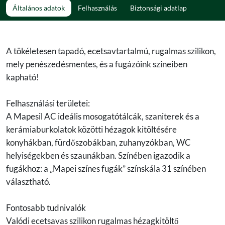
Általános adatok
Felhasználás
Biztonsági adatlap
A tökéletesen tapadó, ecetsavtartalmú, rugalmas szilikon,
mely penészedésmentes, és a fugázóink színeiben
kapható!
Felhasználási területei:
A Mapesil AC ideális mosogatótálcák, szaniterek és a
kerámiaburkolatok közötti hézagok kitöltésére
konyhákban, fürdőszobákban, zuhanyzókban, WC
helyiségekben és szaunákban. Színében igazodik a
fugákhoz: a „Mapei színes fugák” színskála 31 színében
választható.
Fontosabb tudnivalók
Valódi ecetsavas szilikon rugalmas hézagkitöltő