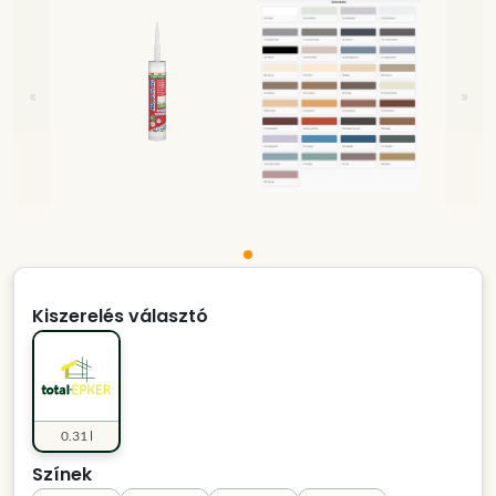
«
»
Kiszerelés választó
0.31 l
Színek