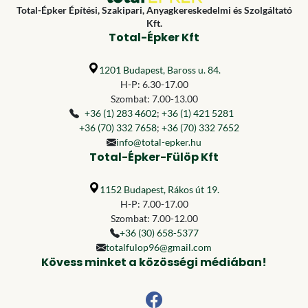
Total-Épker Építési, Szakipari, Anyagkereskedelmi és Szolgáltató
Kft.
Total-Épker Kft
1201 Budapest, Baross u. 84.
H-P: 6.30-17.00
Szombat: 7.00-13.00
+36 (1) 283 4602
;
+36 (1) 421 5281
+36 (70) 332 7658
;
+36 (70) 332 7652
info@total-epker.hu
Total-Épker-Fülöp Kft
1152 Budapest, Rákos út 19.
H-P: 7.00-17.00
Szombat: 7.00-12.00
+36 (30) 658-5377
totalfulop96@gmail.com
Kövess minket a közösségi médiában!