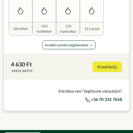
103
110
100 fehér
111 ezüst
holdfehér
manhattan
további színek megtekintése
4 630 Ft
Kosárba
14935.48 Ft/l
Kérdése van? Segítsünk választani?
+36 70 332 7658