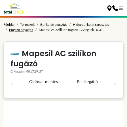
Főoldal
Termékek
Burkolatragasztás
Hidegburkolat ragasztás
Fugázó anyagok
Mapesil AC szilikon fugázó 172 égkék - 0.31 l
Mapesil AC szilikon
fugázó
Cikkszám: 4817291IT
Oldószermentes
Penészgátló