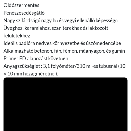
Oldószermentes
Penészesedésgátló
Nagy szilárdságú nagy hő és vegyi ellenálló képességű
Üveghez, kerámiához, szaniterekhez és lakkozott
felületekhez
Ideális padlóra nedves környezetbe és úszómedencébe
Alkalmazható betonon, fán, fémen, műanyagon, és gumin
Primer FD alapozást követően
Anyagszükséglet : 3,1 folyóméter/310 ml-es tubusnál (10
× 10 mm hézagméretnél).