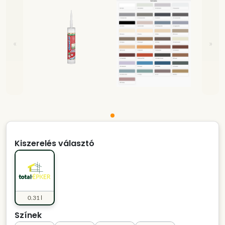
«
»
Kiszerelés választó
0.31 l
Színek