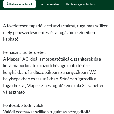
Általános adatok
Felhasználás
Biztonsági adatlap
A tökéletesen tapadó, ecetsavtartalmú, rugalmas szilikon,
mely penészedésmentes, és a fugázóink színeiben
kapható!
Felhasználási területei:
A Mapesil AC ideális mosogatótálcák, szaniterek és a
kerámiaburkolatok közötti hézagok kitöltésére
konyhákban, fürdőszobákban, zuhanyzókban, WC
helyiségekben és szaunákban. Színében igazodik a
fugákhoz: a „Mapei színes fugák” színskála 31 színében
választható.
Fontosabb tudnivalók
Valódi ecetsavas szilikon rugalmas hézagkitöltő