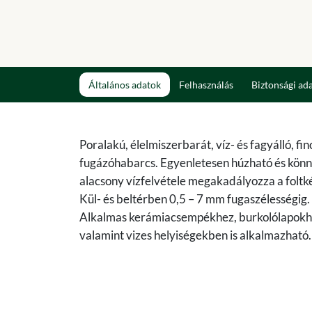
Általános adatok
Felhasználás
Biztonsági ad
Poralakú, élelmiszerbarát, víz- és fagyálló, fi
fugázóhabarcs. Egyenletesen húzható és kön
alacsony vízfelvétele megakadályozza a foltk
Kül- és beltérben 0,5 – 7 mm fugaszélességig.
Alkalmas kerámiacsempékhez, burkolólapokhoz
valamint vizes helyiségekben is alkalmazható. 