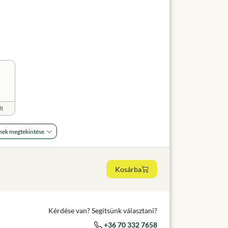
lt
nek megtekintése
Kosárba
Kérdése van? Segítsünk választani?
+36 70 332 7658