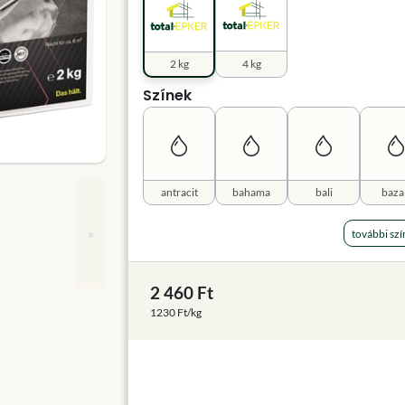
2 kg
4 kg
Színek
antracit
bahama
bali
baza
»
további szí
2 460 Ft
1230 Ft/kg