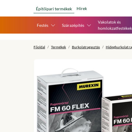
Hírek
Építőipari termékek
Vakolatok és
Festés
Szárazépítés
homlokzatfestékek
Főoldal
Termékek
Burkolatragasztás
Hidegburkolat ra