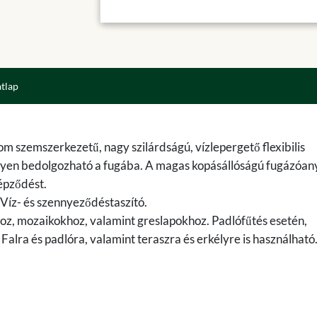
atlap
nom szemszerkezetű, nagy szilárdságú, vízlepergető flexibilis
nyen bedolgozható a fugába. A magas kopásállóságú fugázóan
épződést.
 Víz- és szennyeződéstaszító.
, mozaikokhoz, valamint greslapokhoz. Padlófűtés esetén,
Falra és padlóra, valamint teraszra és erkélyre is használható