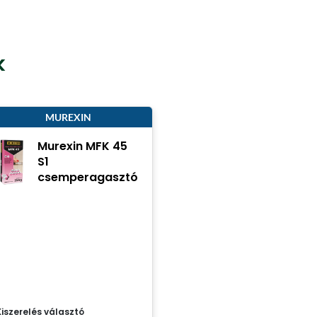
k
MUREXIN
Murexin MFK 45
S1
csemperagasztó
Kiszerelés választó