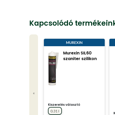
Kapcsolódó termékein
MUREXIN
Murexin SIL60
szaniter szilikon
«
Kiszerelés választó
0.31 l