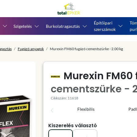
Építőipari
Töm
Szigetelés
Burkolatragasztás
szerszámok
pur
gasztás
Fugázó anyagok
Murexin FM60 fugázó cementszürke - 2.00 kg
Murexin FM60 
cementszürke - 2
Cikkszám: 11618
Flexibilis
Padl
Kiszerelés választó