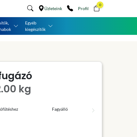
0
Üzleteink
Profil
ítők,
Egyéb
habok
kiegészítők
fugázó
.00 kg
ófűtéshez
Fagyálló