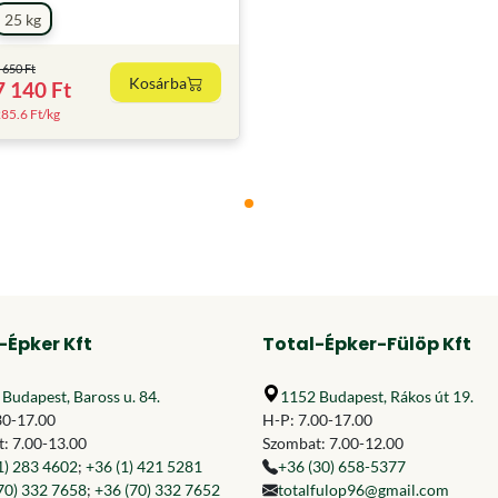
25 kg
 650 Ft
Kosárba
7 140 Ft
85.6 Ft/kg
-Épker Kft
Total-Épker-Fülöp Kft
Budapest, Baross u. 84.
1152 Budapest, Rákos út 19.
30-17.00
H-P: 7.00-17.00
: 7.00-13.00
Szombat: 7.00-12.00
1) 283 4602
;
+36 (1) 421 5281
+36 (30) 658-5377
70) 332 7658
;
+36 (70) 332 7652
totalfulop96@gmail.com