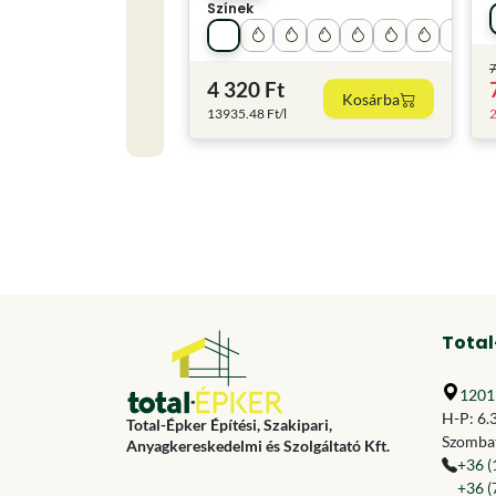
Színek
7
4 320 Ft
Kosárba
13935.48 Ft/l
2
Total
1201 
H-P: 6.
Total-Épker Építési, Szakipari,
Szombat
Anyagkereskedelmi és Szolgáltató Kft.
+36 (
+36 (