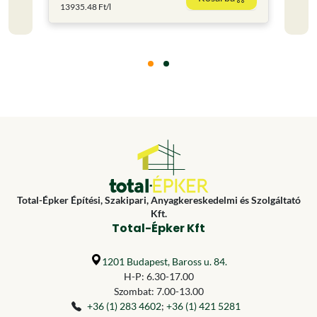
13935.48 Ft/l
285.6 
Total-Épker Építési, Szakipari, Anyagkereskedelmi és Szolgáltató
Kft.
Total-Épker Kft
1201 Budapest, Baross u. 84.
H-P: 6.30-17.00
Szombat: 7.00-13.00
+36 (1) 283 4602
;
+36 (1) 421 5281