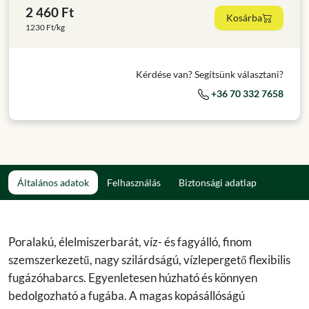
2 460 Ft
Kosárba
1230 Ft/kg
Kérdése van? Segítsünk választani?
+36 70 332 7658
Általános adatok
Felhasználás
Biztonsági adatlap
Poralakú, élelmiszerbarát, víz- és fagyálló, finom
szemszerkezetű, nagy szilárdságú, vízlepergető flexibilis
fugázóhabarcs. Egyenletesen húzható és könnyen
bedolgozható a fugába. A magas kopásállóságú