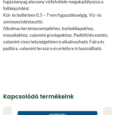
fugázóanyag alacsony vízfelvétele megakadályozza a
foltképződést.
Kül- és beltérben 0,5 – 7 mm fugaszélességig. Víz- és
szennyeződéstaszító.
Alkalmas kerámiacsempékhez, burkolólapokhoz,
mozaikokhoz, valamint greslapokhoz. Padlófűtés esetén,
valamint vizes helyiségekben is alkalmazható. Falra és
padlóra, valamint teraszra és erkélyre is használható.
Kapcsolódó termékeink
MUREXIN