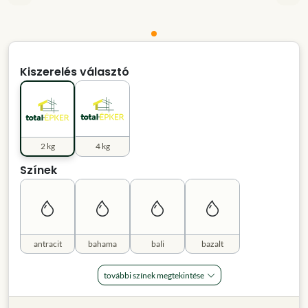
Kiszerelés választó
2 kg
4 kg
Színek
antracit
bahama
bali
bazalt
további színek megtekintése