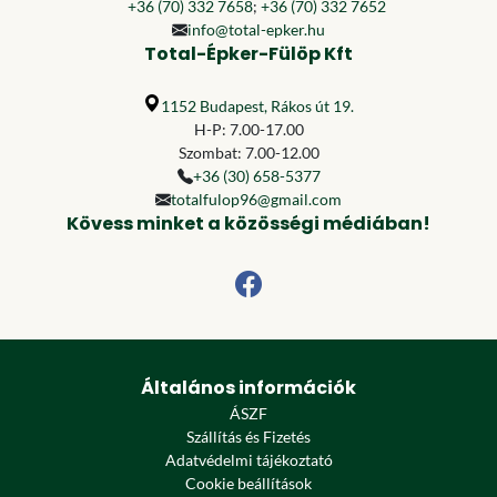
+36 (70) 332 7658
;
+36 (70) 332 7652
info@total-epker.hu
Total-Épker-Fülöp Kft
1152 Budapest, Rákos út 19.
H-P: 7.00-17.00
Szombat: 7.00-12.00
+36 (30) 658-5377
totalfulop96@gmail.com
Kövess minket a közösségi médiában!
Általános információk
ÁSZF
Szállítás és Fizetés
Adatvédelmi tájékoztató
Cookie beállítások