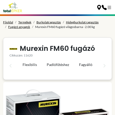
Főoldal
Termékek
Burkolatragasztás
Hidegburkolat ragasztás
Fugázó anyagok
Murexin FM60 fugázó világosbarna - 2.00 kg
Murexin FM60 fugázó
Cikkszám: 11620
Flexibilis
Padlófűtéshez
Fagyálló