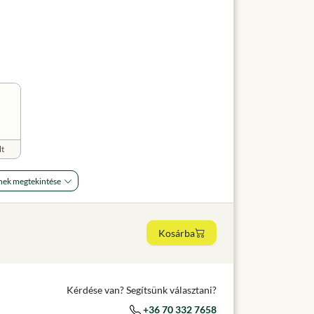
lt
nek megtekintése
Kosárba
Kérdése van? Segítsünk választani?
+36 70 332 7658