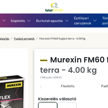
Építőipari
Töm
Szigetelés
Burkolatragasztás
szerszámok
pur
gasztás
Fugázó anyagok
Murexin FM60 fugázó terra - 4.00 kg
Murexin FM60 
terra - 4.00 kg
Cikkszám: 60810
Flexibilis
Padl
Kiszerelés választó