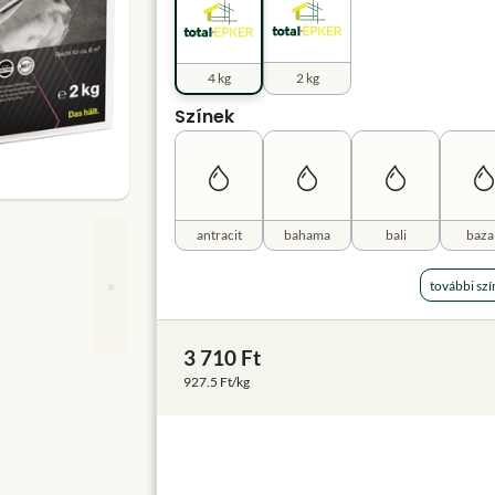
4 kg
2 kg
Színek
antracit
bahama
bali
baza
»
további szí
3 710 Ft
927.5 Ft/kg