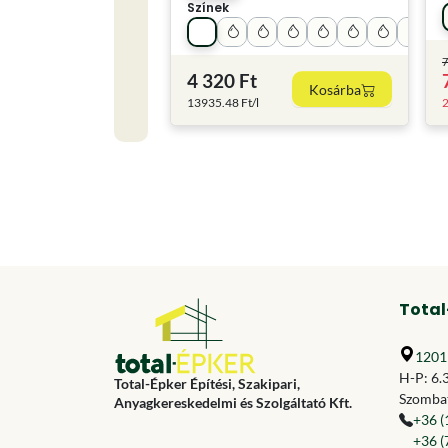
Színek
7
4 320 Ft
Kosárba
13935.48 Ft/l
2
Total
1201 
H-P: 6.
Total-Épker Építési, Szakipari,
Szombat
Anyagkereskedelmi és Szolgáltató Kft.
+36 (
+36 (