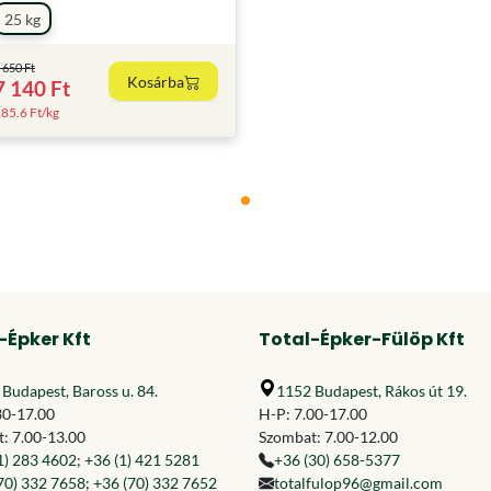
25 kg
 650 Ft
Kosárba
7 140 Ft
85.6 Ft/kg
-Épker Kft
Total-Épker-Fülöp Kft
Budapest, Baross u. 84.
1152 Budapest, Rákos út 19.
30-17.00
H-P: 7.00-17.00
: 7.00-13.00
Szombat: 7.00-12.00
1) 283 4602
;
+36 (1) 421 5281
+36 (30) 658-5377
70) 332 7658
;
+36 (70) 332 7652
totalfulop96@gmail.com