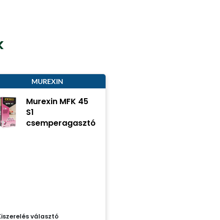
k
MUREXIN
Murexin MFK 45
S1
csemperagasztó
Kiszerelés választó