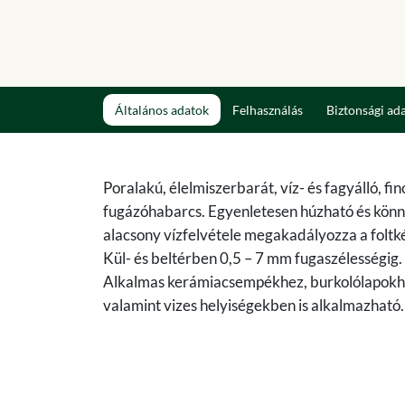
Általános adatok
Felhasználás
Biztonsági ad
Poralakú, élelmiszerbarát, víz- és fagyálló, fi
fugázóhabarcs. Egyenletesen húzható és kön
alacsony vízfelvétele megakadályozza a foltk
Kül- és beltérben 0,5 – 7 mm fugaszélességig.
Alkalmas kerámiacsempékhez, burkolólapokhoz
valamint vizes helyiségekben is alkalmazható. 