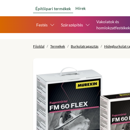
Hírek
Építőipari termékek
Vakolatok és
Festés
Szárazépítés
homlokzatfestékek
Főoldal
Termékek
Burkolatragasztás
Hidegburkolat ra