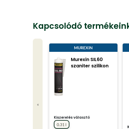
Kapcsolódó termékein
MUREXIN
Murexin SIL60
szaniter szilikon
«
Kiszerelés választó
0.31 l