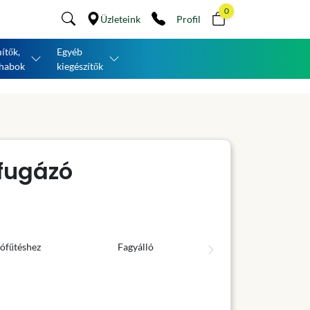
0
Üzleteink
Profil
ítők,
Egyéb
habok
kiegészítők
fugázó
ófűtéshez
Fagyálló