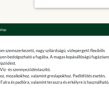
atlap
nom szemszerkezetű, nagy szilárdságú, vízlepergető flexibilis
nyen bedolgozható a fugába. A magas kopásállóságú fugázóan
épződést.
 Víz- és szennyeződéstaszító.
, mozaikokhoz, valamint greslapokhoz. Padlófűtés esetén,
Falra és padlóra, valamint teraszra és erkélyre is használható