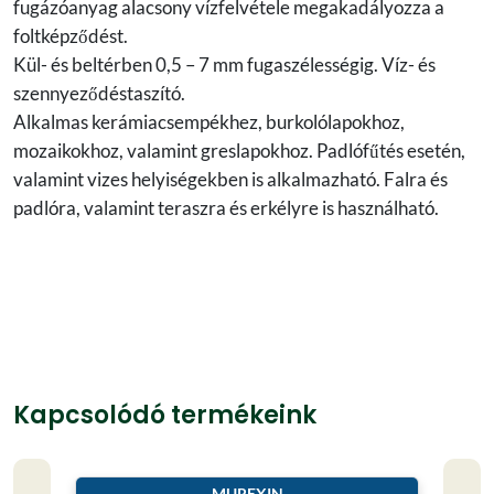
fugázóanyag alacsony vízfelvétele megakadályozza a
foltképződést.
Kül- és beltérben 0,5 – 7 mm fugaszélességig. Víz- és
szennyeződéstaszító.
Alkalmas kerámiacsempékhez, burkolólapokhoz,
mozaikokhoz, valamint greslapokhoz. Padlófűtés esetén,
valamint vizes helyiségekben is alkalmazható. Falra és
padlóra, valamint teraszra és erkélyre is használható.
Kapcsolódó termékeink
MUREXIN