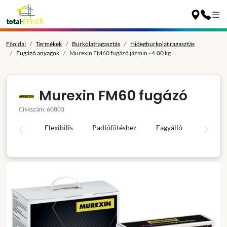
Főoldal
Termékek
Burkolatragasztás
Hidegburkolat ragasztás
Fugázó anyagok
Murexin FM60 fugázó jázmin - 4.00 kg
Murexin FM60 fugázó
Cikkszám: 60803
Flexibilis
Padlófűtéshez
Fagyálló