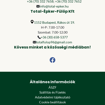
+36 (70) 332 7658
;
+36 (70) 332 7652
info@total-epker.hu
Total-Épker-Fülöp Kft
1152 Budapest, Rákos út 19.
H-P: 7.00-17.00
Szombat: 7.00-12.00
+36 (30) 658-5377
totalfulop96@gmail.com
Kövess minket a közösségi médiában!
Általános információk
ÁSZF
Szállítás és Fizetés
Adatvédelmi tájékoztató
Cookie beállítások