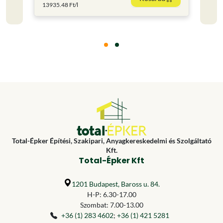
13935.48 Ft/l
285.6 
Total-Épker Építési, Szakipari, Anyagkereskedelmi és Szolgáltató
Kft.
Total-Épker Kft
1201 Budapest, Baross u. 84.
H-P: 6.30-17.00
Szombat: 7.00-13.00
+36 (1) 283 4602
;
+36 (1) 421 5281