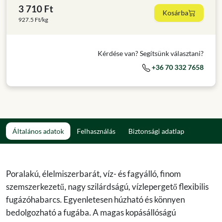
3 710 Ft
Kosárba
927.5 Ft/kg
Kérdése van? Segítsünk választani?
+36 70 332 7658
Általános adatok
Felhasználás
Biztonsági adatlap
Poralakú, élelmiszerbarát, víz- és fagyálló, finom
szemszerkezetű, nagy szilárdságú, vízlepergető flexibilis
fugázóhabarcs. Egyenletesen húzható és könnyen
bedolgozható a fugába. A magas kopásállóságú