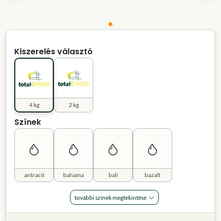
Kiszerelés választó
4 kg
2 kg
Színek
antracit
bahama
bali
bazalt
további színek megtekintése