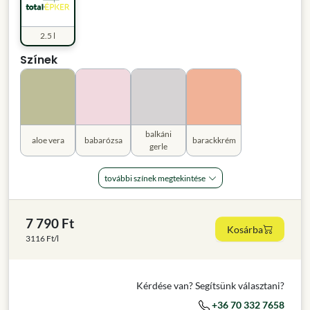
2.5 l
Színek
balkáni
aloe vera
babarózsa
barackkrém
gerle
további színek megtekintése
7 790 Ft
Kosárba
3116 Ft/l
Kérdése van? Segítsünk választani?
+36 70 332 7658