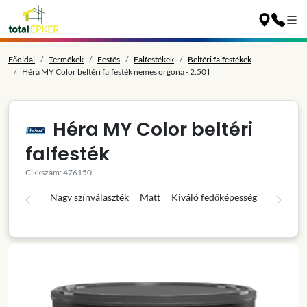
Főoldal
Termékek
Festés
Falfestékek
Beltéri falfestékek
Héra MY Color beltéri falfesték nemes orgona - 2.50 l
Héra MY Color beltéri
falfesték
Cikkszám: 476150
Nagy színválaszték
Matt
Kiváló fedőképesség