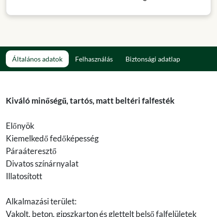
Általános adatok
Felhasználás
Biztonsági adatlap
Kiváló minőségű, tartós, matt beltéri falfesték
Előnyök
Kiemelkedő fedőképesség
Páraáteresztő
Divatos színárnyalat
Illatosított
Alkalmazási terület:
Vakolt, beton, gipszkarton és glettelt belső falfelületek