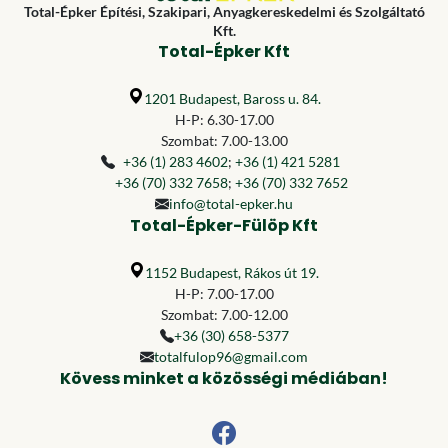
Total-Épker Építési, Szakipari, Anyagkereskedelmi és Szolgáltató
Kft.
Total-Épker Kft
1201 Budapest, Baross u. 84.
H-P: 6.30-17.00
Szombat: 7.00-13.00
+36 (1) 283 4602
;
+36 (1) 421 5281
+36 (70) 332 7658
;
+36 (70) 332 7652
info@total-epker.hu
Total-Épker-Fülöp Kft
1152 Budapest, Rákos út 19.
H-P: 7.00-17.00
Szombat: 7.00-12.00
+36 (30) 658-5377
totalfulop96@gmail.com
Kövess minket a közösségi médiában!