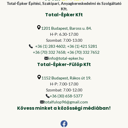
Total-Épker Építési, Szakipari, Anyagkereskedelmi és Szolgáltató
Kft.
Total-Épker Kft
1201 Budapest, Baross u. 84.
H-P: 6.30-17.00
Szombat: 7.00-13.00
+36 (1) 283 4602
;
+36 (1) 421 5281
+36 (70) 332 7658
;
+36 (70) 332 7652
info@total-epker.hu
Total-Épker-Fülöp Kft
1152 Budapest, Rákos út 19.
H-P: 7.00-17.00
Szombat: 7.00-12.00
+36 (30) 658-5377
totalfulop96@gmail.com
Kövess minket a közösségi médiában!