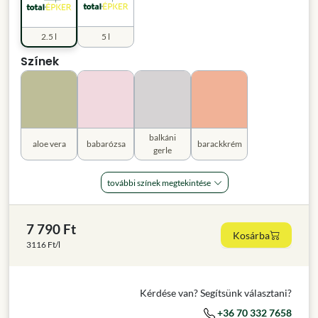
2.5 l
5 l
Színek
balkáni
aloe vera
babarózsa
barackkrém
gerle
további színek megtekintése
7 790 Ft
Kosárba
3116 Ft/l
Kérdése van? Segítsünk választani?
+36 70 332 7658