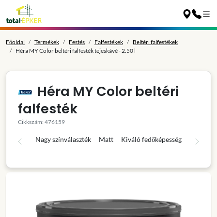
Főoldal
Termékek
Festés
Falfestékek
Beltéri falfestékek
Héra MY Color beltéri falfesték tejeskávé - 2.50 l
Héra MY Color beltéri
falfesték
Cikkszám: 476159
Nagy színválaszték
Matt
Kiváló fedőképesség