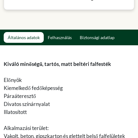
Általános adatok
Felhasználás
Biztonsági adatlap
Kiváló minőségű, tartós, matt beltéri falfesték
Előnyök
Kiemelkedő fedőképesség
Páraáteresztő
Divatos színárnyalat
Illatosított
Alkalmazási terület:
Vakolt, beton, gipszkarton és glettelt belső falfelületek