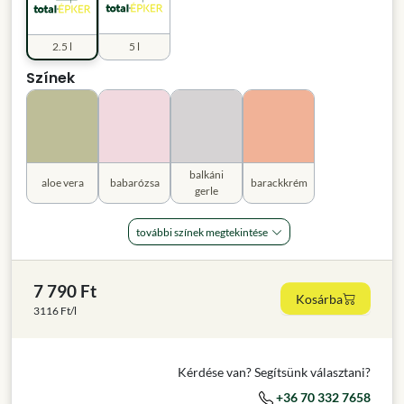
2.5 l
5 l
Színek
balkáni
aloe vera
babarózsa
barackkrém
gerle
további színek megtekintése
7 790 Ft
Kosárba
3116 Ft/l
Kérdése van? Segítsünk választani?
+36 70 332 7658