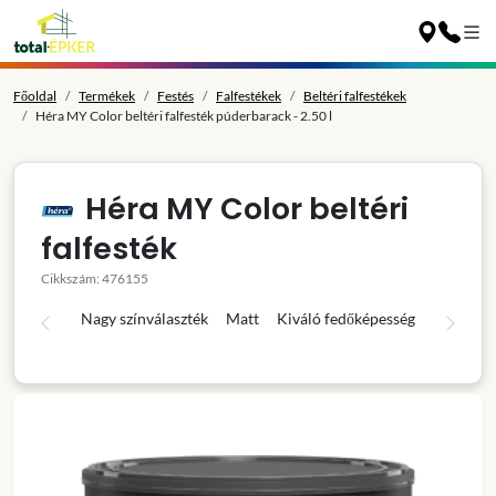
Főoldal
Termékek
Festés
Falfestékek
Beltéri falfestékek
Héra MY Color beltéri falfesték púderbarack - 2.50 l
Héra MY Color beltéri
falfesték
Cikkszám: 476155
Nagy színválaszték
Matt
Kiváló fedőképesség