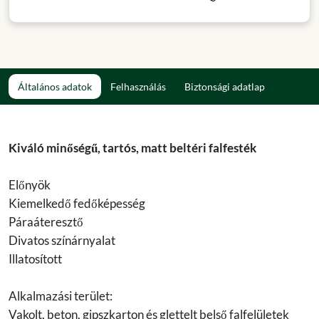
Általános adatok
Felhasználás
Biztonsági adatlap
Kiváló minőségű, tartós, matt beltéri falfesték
Előnyök
Kiemelkedő fedőképesség
Páraáteresztő
Divatos színárnyalat
Illatosított
Alkalmazási terület:
Vakolt, beton, gipszkarton és glettelt belső falfelületek