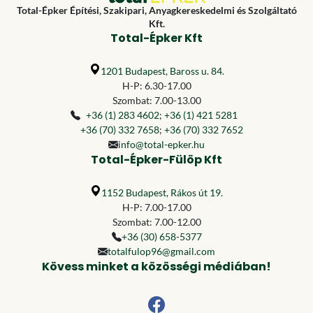
Total-Épker Építési, Szakipari, Anyagkereskedelmi és Szolgáltató
Kft.
Total-Épker Kft
1201 Budapest, Baross u. 84.
H-P: 6.30-17.00
Szombat: 7.00-13.00
+36 (1) 283 4602
;
+36 (1) 421 5281
+36 (70) 332 7658
;
+36 (70) 332 7652
info@total-epker.hu
Total-Épker-Fülöp Kft
1152 Budapest, Rákos út 19.
H-P: 7.00-17.00
Szombat: 7.00-12.00
+36 (30) 658-5377
totalfulop96@gmail.com
Kövess minket a közösségi médiában!