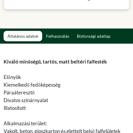
Általános adatok
Felhasználás
Biztonsági adatlap
Kiváló minőségű, tartós, matt beltéri falfesték
Előnyök
Kiemelkedő fedőképesség
Páraáteresztő
Divatos színárnyalat
Illatosított
Alkalmazási terület:
Vakolt, beton, gipszkarton és glettelt belső falfelületek