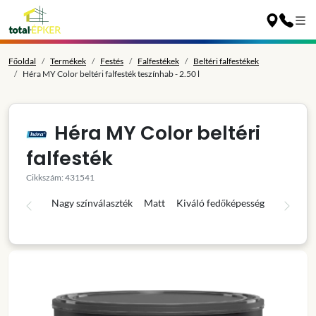
Főoldal
Termékek
Festés
Falfestékek
Beltéri falfestékek
Héra MY Color beltéri falfesték teszínhab - 2.50 l
Héra MY Color beltéri
falfesték
Cikkszám: 431541
Nagy színválaszték
Matt
Kiváló fedőképesség