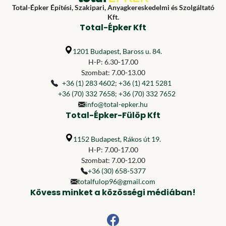
Total-Épker Építési, Szakipari, Anyagkereskedelmi és Szolgáltató
Kft.
Total-Épker Kft
1201 Budapest, Baross u. 84.
H-P: 6.30-17.00
Szombat: 7.00-13.00
+36 (1) 283 4602
;
+36 (1) 421 5281
+36 (70) 332 7658
;
+36 (70) 332 7652
info@total-epker.hu
Total-Épker-Fülöp Kft
1152 Budapest, Rákos út 19.
H-P: 7.00-17.00
Szombat: 7.00-12.00
+36 (30) 658-5377
totalfulop96@gmail.com
Kövess minket a közösségi médiában!