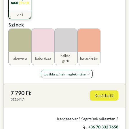
2.5 l
Színek
balkáni
aloe vera
babarózsa
barackkrém
gerle
további színek megtekintése
7 790 Ft
Kosárba
3116 Ft/l
Kérdése van? Segítsünk választani?
+36 70 332 7658