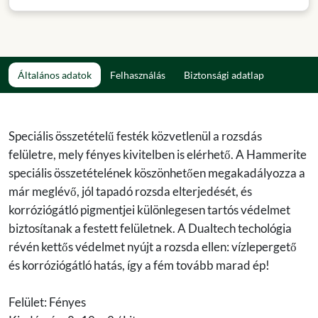
Általános adatok
Felhasználás
Biztonsági adatlap
Speciális összetételű festék közvetlenül a rozsdás
felületre, mely fényes kivitelben is elérhető. A Hammerite
speciális összetételének köszönhetően megakadályozza a
már meglévő, jól tapadó rozsda elterjedését, és
korróziógátló pigmentjei különlegesen tartós védelmet
biztosítanak a festett felületnek. A Dualtech techológia
révén kettős védelmet nyújt a rozsda ellen: vízlepergető
és korróziógátló hatás, így a fém tovább marad ép!
Felület: Fényes