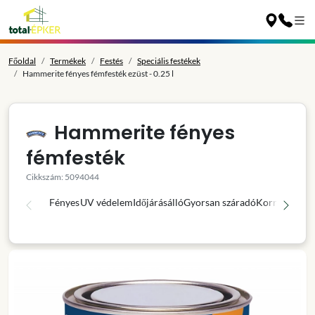
Főoldal
Termékek
Festés
Speciális festékek
Hammerite fényes fémfesték ezüst - 0.25 l
Hammerite fényes
fémfesték
Cikkszám: 5094044
Fényes
UV védelem
Időjárásálló
Gyorsan száradó
Korróziógátl