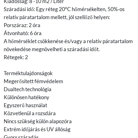
Kiadósság: 8 -10 m2 / Liter
Száradási idő: Egy réteg 20°C hőmérsékelten, 50%-os
relatív páratartalom mellett, jól szellőző helyen:
Porszáraz: 2 óra
Átvonható: 6 óra
A hőmérséklet csökkenése és/vagy a relatív páratartalom
növekedése megnövelheti a száradási időt.
Rétegek: 2
Terméktulajdonságok
Megerősített fémvédelem
Dualtech technológia
Különösen hatékony
Egyszerű használat
Közvetlenül a rozsdára
Nincs szükség külön alapozóra
Extrém időjárás és UV állóság
Gyors száradás