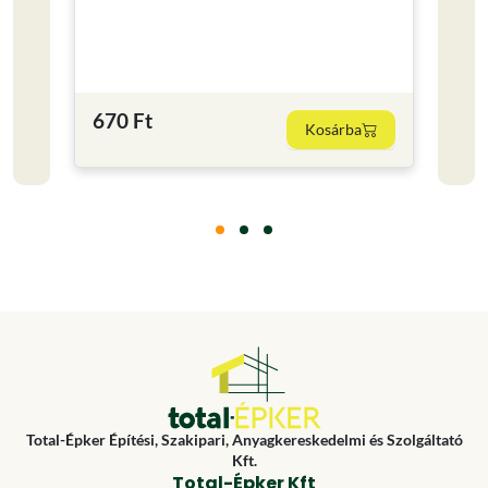
Kisze
0.25
2 19
670 Ft
Kosárba
8760 F
Total-Épker Építési, Szakipari, Anyagkereskedelmi és Szolgáltató
Kft.
Total-Épker Kft