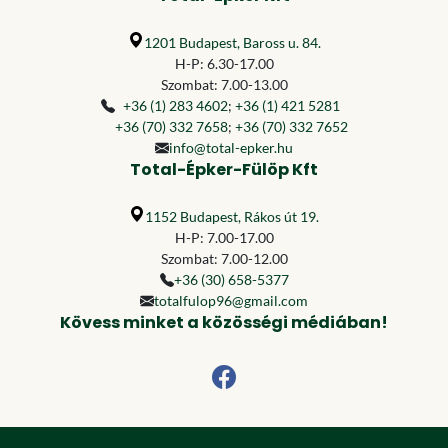
1201 Budapest, Baross u. 84.
H-P: 6.30-17.00
Szombat: 7.00-13.00
+36 (1) 283 4602
;
+36 (1) 421 5281
+36 (70) 332 7658
;
+36 (70) 332 7652
info@total-epker.hu
Total-Épker-Fülöp Kft
1152 Budapest, Rákos út 19.
H-P: 7.00-17.00
Szombat: 7.00-12.00
+36 (30) 658-5377
totalfulop96@gmail.com
Kövess minket a közösségi médiában!