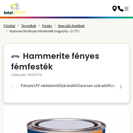
Főoldal
Termékek
Festés
Speciális festékek
Hammerite fényes fémfesték magnólia - 0.75 l
Hammerite fényes
fémfesték
Cikkszám: 5093974
Fényes
UV védelem
Időjárásálló
Gyorsan száradó
Korróziógátl