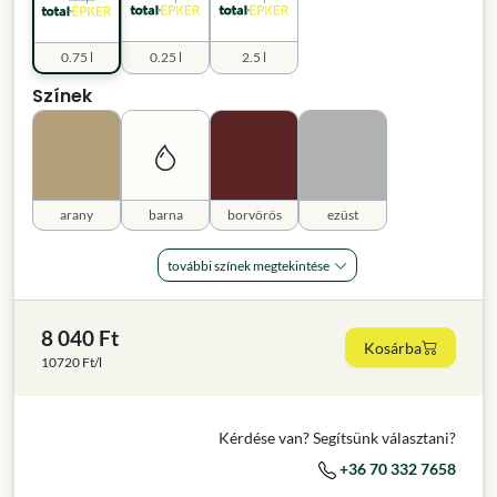
0.75 l
0.25 l
2.5 l
Színek
arany
barna
borvörös
ezüst
további színek megtekintése
8 040 Ft
Kosárba
10720 Ft/l
Kérdése van? Segítsünk választani?
+36 70 332 7658