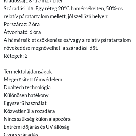
Kiadósság: 8 -10 m2 / Liter
Száradási idő: Egy réteg 20°C hőmérsékelten, 50%-os
relatív páratartalom mellett, jól szellőző helyen:
Porszáraz: 2 óra
Átvonható: 6 óra
A hőmérséklet csökkenése és/vagy a relatív páratartalom
növekedése megnövelheti a száradási időt.
Rétegek: 2
Terméktulajdonságok
Megerősített fémvédelem
Dualtech technológia
Különösen hatékony
Egyszerű használat
Közvetlenül a rozsdára
Nincs szükség külön alapozóra
Extrém időjárás és UV állóság
Gyors száradás