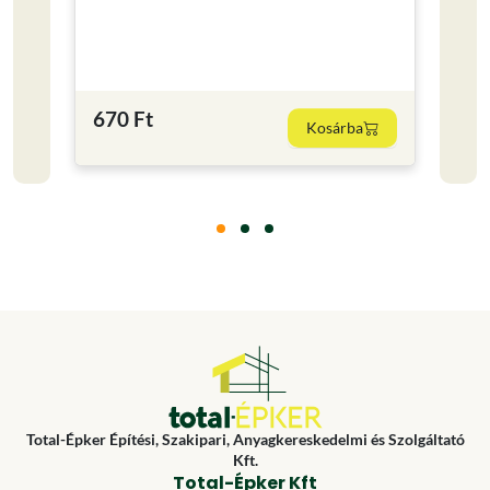
Kisze
0.25
2 19
670 Ft
Kosárba
8760 F
Total-Épker Építési, Szakipari, Anyagkereskedelmi és Szolgáltató
Kft.
Total-Épker Kft