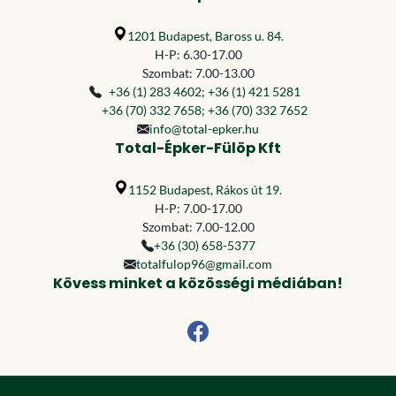
1201 Budapest, Baross u. 84.
H-P: 6.30-17.00
Szombat: 7.00-13.00
+36 (1) 283 4602
;
+36 (1) 421 5281
+36 (70) 332 7658
;
+36 (70) 332 7652
info@total-epker.hu
Total-Épker-Fülöp Kft
1152 Budapest, Rákos út 19.
H-P: 7.00-17.00
Szombat: 7.00-12.00
+36 (30) 658-5377
totalfulop96@gmail.com
Kövess minket a közösségi médiában!