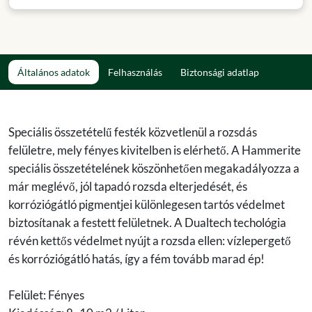
Általános adatok
Felhasználás
Biztonsági adatlap
Speciális összetételű festék közvetlenül a rozsdás
felületre, mely fényes kivitelben is elérhető. A Hammerite
speciális összetételének köszönhetően megakadályozza a
már meglévő, jól tapadó rozsda elterjedését, és
korróziógátló pigmentjei különlegesen tartós védelmet
biztosítanak a festett felületnek. A Dualtech techológia
révén kettős védelmet nyújt a rozsda ellen: vízlepergető
és korróziógátló hatás, így a fém tovább marad ép!
Felület: Fényes