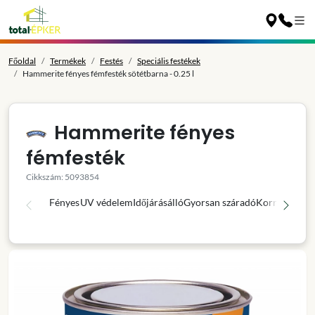
Főoldal
Termékek
Festés
Speciális festékek
Hammerite fényes fémfesték sötétbarna - 0.25 l
Hammerite fényes
fémfesték
Cikkszám: 5093854
Fényes
UV védelem
Időjárásálló
Gyorsan száradó
Korróziógátl