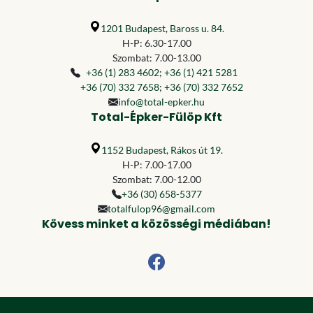
1201 Budapest, Baross u. 84.
H-P: 6.30-17.00
Szombat: 7.00-13.00
+36 (1) 283 4602
;
+36 (1) 421 5281
+36 (70) 332 7658
;
+36 (70) 332 7652
info@total-epker.hu
Total-Épker-Fülöp Kft
1152 Budapest, Rákos út 19.
H-P: 7.00-17.00
Szombat: 7.00-12.00
+36 (30) 658-5377
totalfulop96@gmail.com
Kövess minket a közösségi médiában!