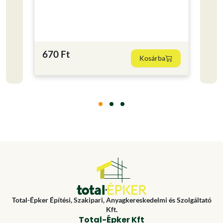
Kisze
0.25
2 19
670 Ft
Kosárba
8760 F
Total-Épker Építési, Szakipari, Anyagkereskedelmi és Szolgáltató
Kft.
Total-Épker Kft