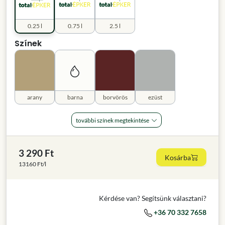
0.25 l
0.75 l
2.5 l
Színek
arany
barna
borvörös
ezüst
további színek megtekintése
3 290 Ft
Kosárba
13160 Ft/l
Kérdése van? Segítsünk választani?
+36 70 332 7658