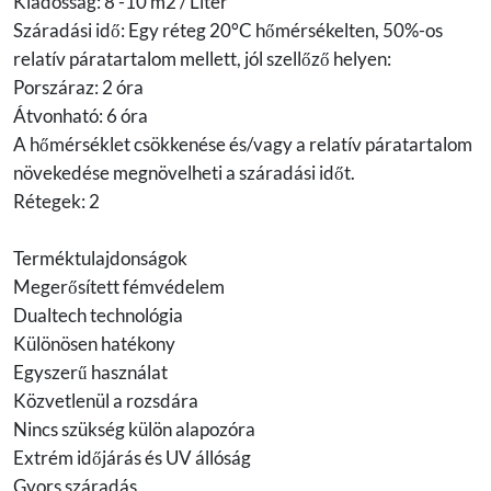
Kiadósság: 8 -10 m2 / Liter
Száradási idő: Egy réteg 20°C hőmérsékelten, 50%-os
relatív páratartalom mellett, jól szellőző helyen:
Porszáraz: 2 óra
Átvonható: 6 óra
A hőmérséklet csökkenése és/vagy a relatív páratartalom
növekedése megnövelheti a száradási időt.
Rétegek: 2
Terméktulajdonságok
Megerősített fémvédelem
Dualtech technológia
Különösen hatékony
Egyszerű használat
Közvetlenül a rozsdára
Nincs szükség külön alapozóra
Extrém időjárás és UV állóság
Gyors száradás