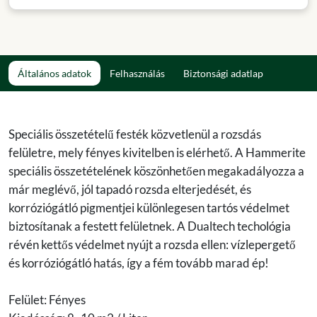
Általános adatok
Felhasználás
Biztonsági adatlap
Speciális összetételű festék közvetlenül a rozsdás
felületre, mely fényes kivitelben is elérhető. A Hammerite
speciális összetételének köszönhetően megakadályozza a
már meglévő, jól tapadó rozsda elterjedését, és
korróziógátló pigmentjei különlegesen tartós védelmet
biztosítanak a festett felületnek. A Dualtech techológia
révén kettős védelmet nyújt a rozsda ellen: vízlepergető
és korróziógátló hatás, így a fém tovább marad ép!
Felület: Fényes