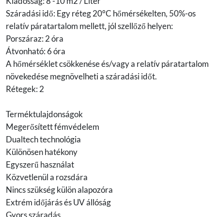
Kiadósság: 8 -10 m2 / Liter
Száradási idő: Egy réteg 20°C hőmérsékelten, 50%-os
relatív páratartalom mellett, jól szellőző helyen:
Porszáraz: 2 óra
Átvonható: 6 óra
A hőmérséklet csökkenése és/vagy a relatív páratartalom
növekedése megnövelheti a száradási időt.
Rétegek: 2
Terméktulajdonságok
Megerősített fémvédelem
Dualtech technológia
Különösen hatékony
Egyszerű használat
Közvetlenül a rozsdára
Nincs szükség külön alapozóra
Extrém időjárás és UV állóság
Gyors száradás