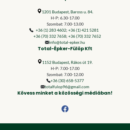
1201 Budapest, Baross u. 84.
H-P: 6.30-17.00
Szombat: 7.00-13.00
+36 (1) 283 4602
;
+36 (1) 421 5281
+36 (70) 332 7658
;
+36 (70) 332 7652
info@total-epker.hu
Total-Épker-Fülöp Kft
1152 Budapest, Rákos út 19.
H-P: 7.00-17.00
Szombat: 7.00-12.00
+36 (30) 658-5377
totalfulop96@gmail.com
Kövess minket a közösségi médiában!