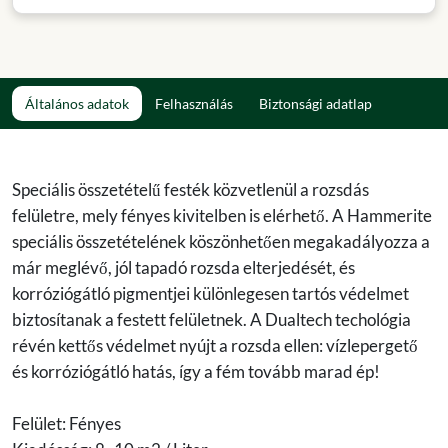
Általános adatok
Felhasználás
Biztonsági adatlap
Speciális összetételű festék közvetlenül a rozsdás
felületre, mely fényes kivitelben is elérhető. A Hammerite
speciális összetételének köszönhetően megakadályozza a
már meglévő, jól tapadó rozsda elterjedését, és
korróziógátló pigmentjei különlegesen tartós védelmet
biztosítanak a festett felületnek. A Dualtech techológia
révén kettős védelmet nyújt a rozsda ellen: vízlepergető
és korróziógátló hatás, így a fém tovább marad ép!
Felület: Fényes