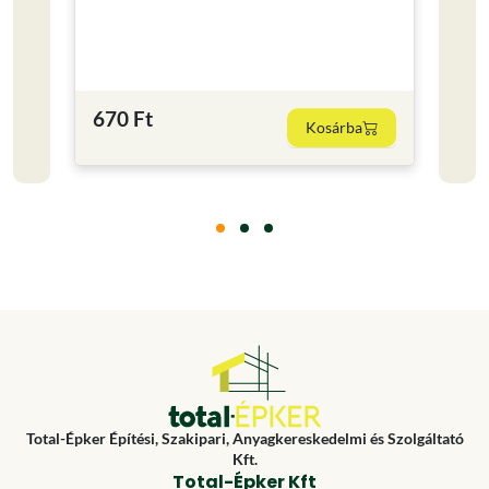
Kisze
0.25
2 19
670 Ft
Kosárba
8760 F
Total-Épker Építési, Szakipari, Anyagkereskedelmi és Szolgáltató
Kft.
Total-Épker Kft