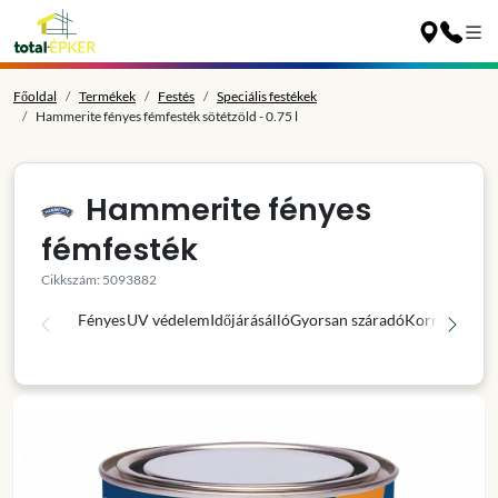
Főoldal
Termékek
Festés
Speciális festékek
Hammerite fényes fémfesték sötétzöld - 0.75 l
Hammerite fényes
fémfesték
Cikkszám: 5093882
Fényes
UV védelem
Időjárásálló
Gyorsan száradó
Korróziógátl