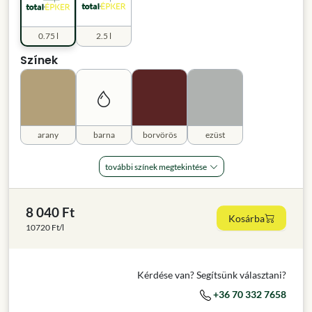
0.75 l
2.5 l
Színek
arany
barna
borvörös
ezüst
további színek megtekintése
8 040 Ft
Kosárba
10720 Ft/l
Kérdése van? Segítsünk választani?
+36 70 332 7658