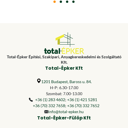
Total-Épker Építési, Szakipari, Anyagkereskedelmi és Szolgáltató
Kft.
Total-Épker Kft
1201 Budapest, Baross u. 84.
H-P: 6.30-17.00
Szombat: 7.00-13.00
+36 (1) 283 4602
;
+36 (1) 421 5281
+36 (70) 332 7658
;
+36 (70) 332 7652
info@total-epker.hu
Total-Épker-Fülöp Kft