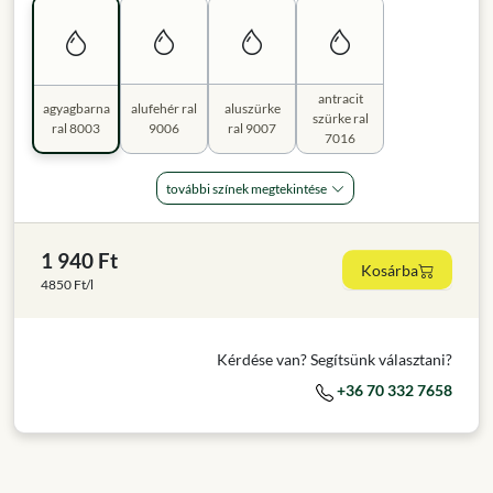
antracit
agyagbarna
alufehér ral
aluszürke
szürke ral
ral 8003
9006
ral 9007
7016
további színek megtekintése
1 940 Ft
Kosárba
4850 Ft/l
Kérdése van? Segítsünk választani?
+36 70 332 7658