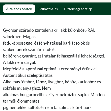
Általános adatok
Felhasználás
Biztonsági adatlap
Gyorsan száradó színtelen akrillakk különböző RAL
színekben. Magas
fedőképességgel és fényhatással barkácsolók és
szakemberek számára kül- és
beltéren egyaránt, számtalan felhasználási lehetőséggel.
A lakk nem sárgul.
Megfelelő alapozással optimális eredményt érünk el.
Automatikus szeleptisztítás.
Alkalmas fémhez, fához, üveghez, kőhöz, kartonhoz és
sokféle műanyaghoz. Nem
alkalmas hungarocellhez. Gyermekbiztos sapka. Minden
termék ólommentes
pigmentekkel töltött és nem tartalmaz klór-fluor-