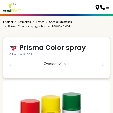
Főoldal
Termékek
Festés
Speciális festékek
Prisma Color spray agyagbarna ral 8003 - 0.40 l
Prisma Color spray
Cikkszám: 91332
Gyorsan száradó