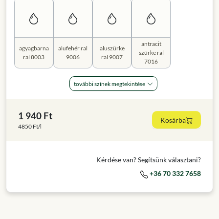
antracit
agyagbarna
alufehér ral
aluszürke
szürke ral
ral 8003
9006
ral 9007
7016
további színek megtekintése
1 940 Ft
Kosárba
4850 Ft/l
Kérdése van? Segítsünk választani?
+36 70 332 7658