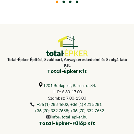
Total-Épker Építési, Szakipari, Anyagkereskedelmi és Szolgáltató
Kft.
Total-Épker Kft
1201 Budapest, Baross u. 84.
H-P: 6.30-17.00
Szombat: 7.00-13.00
+36 (1) 283 4602
;
+36 (1) 421 5281
+36 (70) 332 7658
;
+36 (70) 332 7652
info@total-epker.hu
Total-Épker-Fülöp Kft