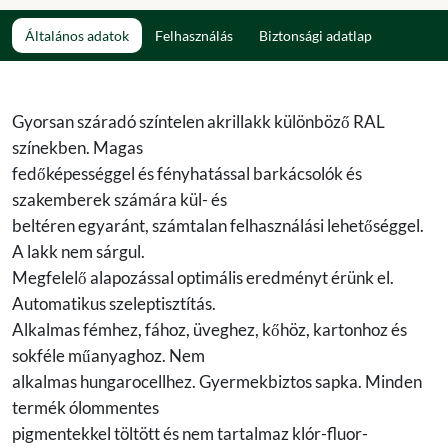
Általános adatok
Felhasználás
Biztonsági adatlap
Gyorsan száradó színtelen akrillakk különböző RAL
színekben. Magas
fedőképességgel és fényhatással barkácsolók és
szakemberek számára kül- és
beltéren egyaránt, számtalan felhasználási lehetőséggel.
A lakk nem sárgul.
Megfelelő alapozással optimális eredményt érünk el.
Automatikus szeleptisztítás.
Alkalmas fémhez, fához, üveghez, kőhöz, kartonhoz és
sokféle műanyaghoz. Nem
alkalmas hungarocellhez. Gyermekbiztos sapka. Minden
termék ólommentes
pigmentekkel töltött és nem tartalmaz klór-fluor-