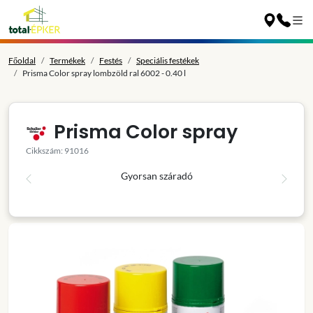
Főoldal
Termékek
Festés
Speciális festékek
Prisma Color spray lombzöld ral 6002 - 0.40 l
Prisma Color spray
Cikkszám: 91016
Gyorsan száradó