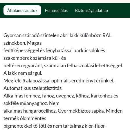
Általános adatok
Felhasználás
Biztonsági adatlap
Gyorsan száradó színtelen akrillakk különböző RAL
színekben. Magas
fedőképességgel és fényhatással barkácsolók és
szakemberek számára kül- és
beltéren egyaránt, számtalan felhasználási lehetőséggel.
A lakk nem sárgul.
Megfelelő alapozással optimális eredményt érünk el.
Automatikus szeleptisztítás.
Alkalmas fémhez, fához, üveghez, kőhöz, kartonhoz és
sokféle műanyaghoz. Nem
alkalmas hungarocellhez. Gyermekbiztos sapka. Minden
termék ólommentes
pigmentekkel töltött és nem tartalmaz klór-fluor-