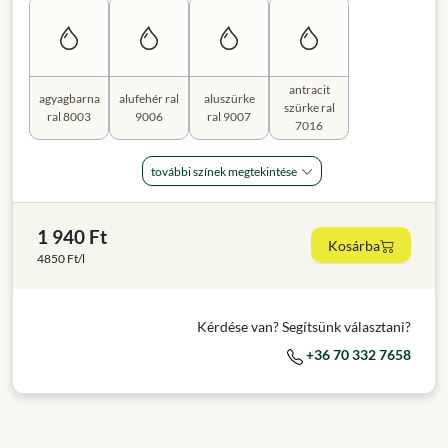
antracit
agyagbarna
alufehér ral
aluszürke
szürke ral
ral 8003
9006
ral 9007
7016
további színek megtekintése
1 940 Ft
Kosárba
4850 Ft/l
Kérdése van? Segítsünk választani?
+36 70 332 7658