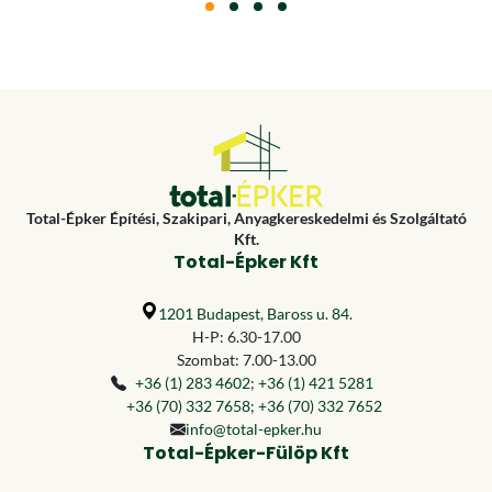
Total-Épker Építési, Szakipari, Anyagkereskedelmi és Szolgáltató
Kft.
Total-Épker Kft
1201 Budapest, Baross u. 84.
H-P: 6.30-17.00
Szombat: 7.00-13.00
+36 (1) 283 4602
;
+36 (1) 421 5281
+36 (70) 332 7658
;
+36 (70) 332 7652
info@total-epker.hu
Total-Épker-Fülöp Kft