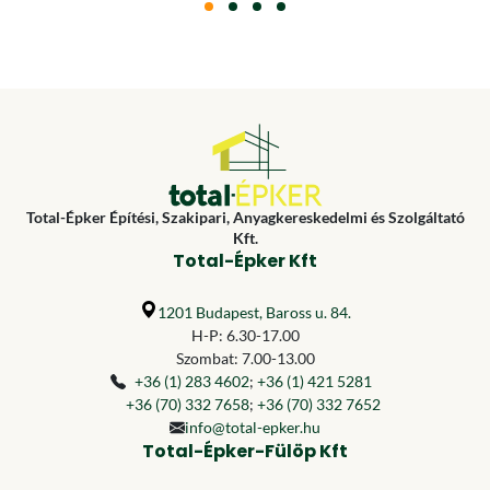
Total-Épker Építési, Szakipari, Anyagkereskedelmi és Szolgáltató
Kft.
Total-Épker Kft
1201 Budapest, Baross u. 84.
H-P: 6.30-17.00
Szombat: 7.00-13.00
+36 (1) 283 4602
;
+36 (1) 421 5281
+36 (70) 332 7658
;
+36 (70) 332 7652
info@total-epker.hu
Total-Épker-Fülöp Kft