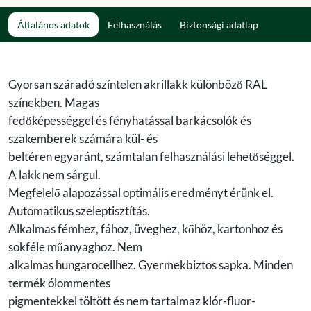
Általános adatok
Felhasználás
Biztonsági adatlap
Gyorsan száradó színtelen akrillakk különböző RAL
színekben. Magas
fedőképességgel és fényhatással barkácsolók és
szakemberek számára kül- és
beltéren egyaránt, számtalan felhasználási lehetőséggel.
A lakk nem sárgul.
Megfelelő alapozással optimális eredményt érünk el.
Automatikus szeleptisztítás.
Alkalmas fémhez, fához, üveghez, kőhöz, kartonhoz és
sokféle műanyaghoz. Nem
alkalmas hungarocellhez. Gyermekbiztos sapka. Minden
termék ólommentes
pigmentekkel töltött és nem tartalmaz klór-fluor-