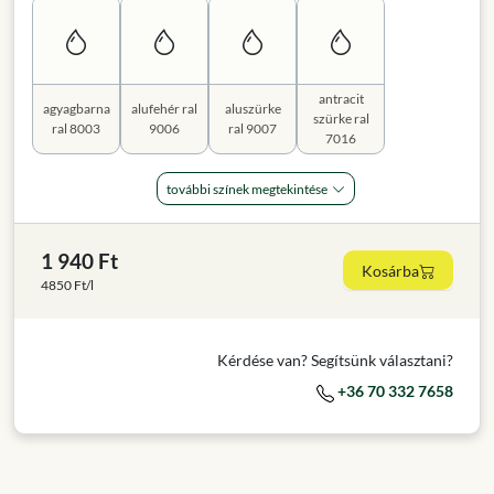
antracit
agyagbarna
alufehér ral
aluszürke
szürke ral
ral 8003
9006
ral 9007
7016
további színek megtekintése
1 940 Ft
Kosárba
4850 Ft/l
Kérdése van? Segítsünk választani?
+36 70 332 7658