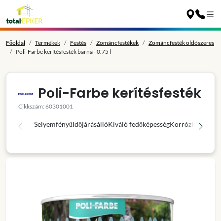
Főoldal
Termékek
Festés
Zománcfestékek
Zománcfesték oldószeres
Poli-Farbe kerítésfesték barna - 0.75 l
Poli-Farbe kerítésfesték
Cikkszám: 60301001
Selyemfényű
Időjárásálló
Kiváló fedőképesség
Korróziógátló