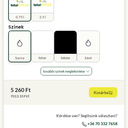
0.75 l
2.5 l
Színek
barna
fehér
fekete
kávé
további színek megtekintése
5 260 Ft
Kosárba
7013.33 Ft/l
Kérdése van? Segítsünk választani?
+36 70 332 7658