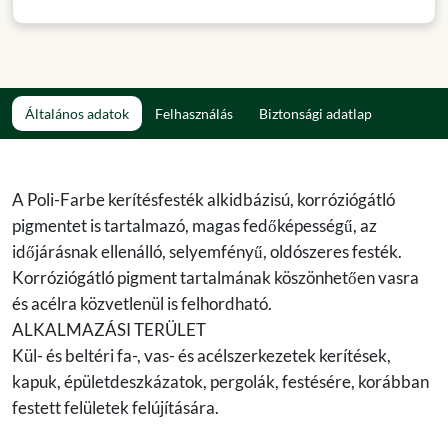
Általános adatok
Felhasználás
Biztonsági adatlap
A Poli-Farbe kerítésfesték alkidbázisú, korróziógátló
pigmentet is tartalmazó, magas fedőképességű, az
időjárásnak ellenálló, selyemfényű, oldószeres festék.
Korróziógátló pigment tartalmának köszönhetően vasra
és acélra közvetlenül is felhordható.
ALKALMAZÁSI TERÜLET
Kül- és beltéri fa-, vas- és acélszerkezetek kerítések,
kapuk, épületdeszkázatok, pergolák, festésére, korábban
festett felületek felújítására.