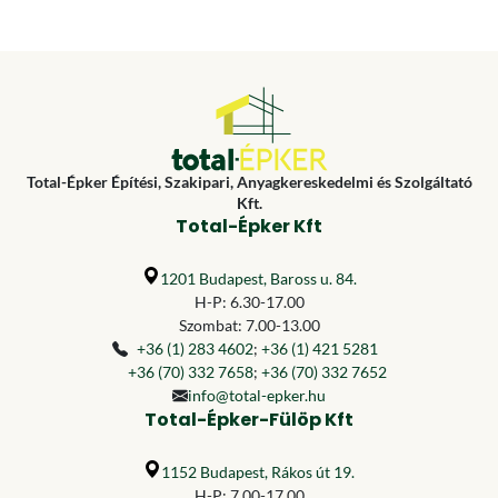
Total-Épker Építési, Szakipari, Anyagkereskedelmi és Szolgáltató
Kft.
Total-Épker Kft
1201 Budapest, Baross u. 84.
H-P: 6.30-17.00
Szombat: 7.00-13.00
+36 (1) 283 4602
;
+36 (1) 421 5281
+36 (70) 332 7658
;
+36 (70) 332 7652
info@total-epker.hu
Total-Épker-Fülöp Kft
1152 Budapest, Rákos út 19.
H-P: 7.00-17.00