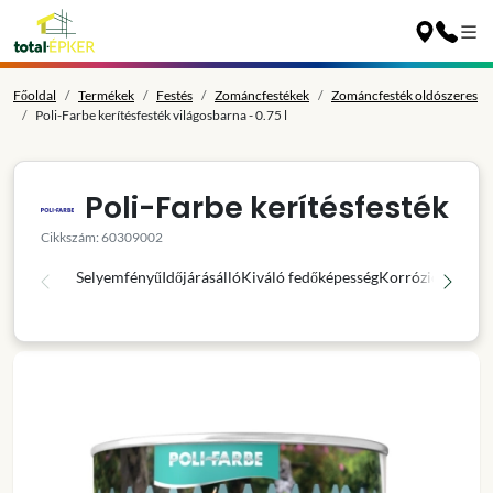
Főoldal
Termékek
Festés
Zománcfestékek
Zománcfesték oldószeres
Poli-Farbe kerítésfesték világosbarna - 0.75 l
Poli-Farbe kerítésfesték
Cikkszám: 60309002
Selyemfényű
Időjárásálló
Kiváló fedőképesség
Korróziógátló