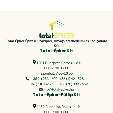
Total-Épker Építési, Szakipari, Anyagkereskedelmi és Szolgáltató
Kft.
Total-Épker Kft
1201 Budapest, Baross u. 84.
H-P: 6.30-17.00
Szombat: 7.00-13.00
+36 (1) 283 4602
;
+36 (1) 421 5281
+36 (70) 332 7658
;
+36 (70) 332 7652
info@total-epker.hu
Total-Épker-Fülöp Kft
1152 Budapest, Rákos út 19.
H-P: 7.00-17.00