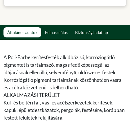
Általános adatok
Felhasználás
Biztonsági adatlap
A Poli-Farbe kerítésfesték alkidbázisú, korróziógátló
pigmentet is tartalmazó, magas fedőképességű, az
időjárásnak ellenálló, selyemfényű, oldószeres festék.
Korróziógátló pigment tartalmának köszönhetően vasra
és acélra közvetlenül is felhordható.
ALKALMAZÁSI TERÜLET
Kül- és beltéri fa-, vas- és acélszerkezetek kerítések,
kapuk, épületdeszkázatok, pergolák, festésére, korábban
festett felületek felújítására.