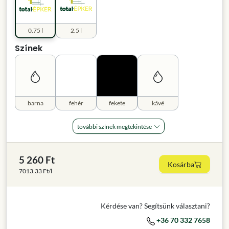
0.75 l
2.5 l
Színek
barna
fehér
fekete
kávé
további színek megtekintése
5 260 Ft
Kosárba
7013.33 Ft/l
Kérdése van? Segítsünk választani?
+36 70 332 7658