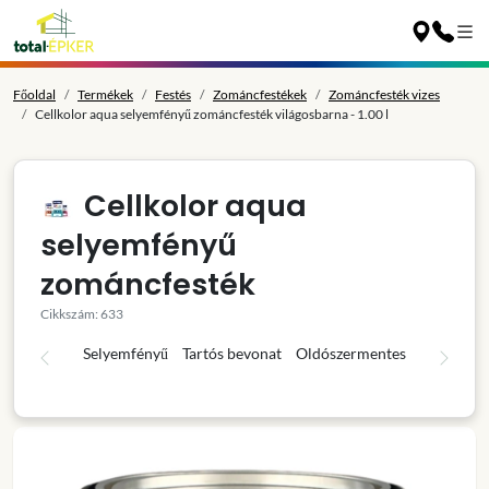
Főoldal
Termékek
Festés
Zománcfestékek
Zománcfesték vizes
Cellkolor aqua selyemfényű zománcfesték világosbarna - 1.00 l
Cellkolor aqua
selyemfényű
zománcfesték
Cikkszám: 633
Selyemfényű
Tartós bevonat
Oldószermentes