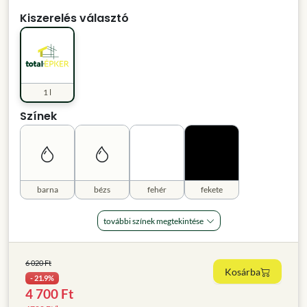
Kiszerelés választó
1 l
Színek
barna
bézs
fehér
fekete
további színek megtekintése
6 020 Ft
Kosárba
- 21.9%
4 700 Ft