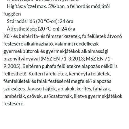
Hígítás: vízzel max. 5%-ban, a felhordás módjától
függően
Száradási idő (20 °C-on): 24 óra
Átfesthetőség (20 °C-on): 24 óra
Kül- és beltéri fa- és fémszerkezetek, falfelületek átvonó
festésére alkalmazható, valamint rendelkezik
gyermekbútorok és gyermekjátékok alkalmassági
bizonyítványával (MSZ EN 71-3:2013; MSZ EN 71-
9:2005). Beltéren puhafa felületekre alapozás nélkül is
felfesthető. Kültéri fafelületek, keményfa felületek,
fémfelületek és falak festésénél megfelelő alapozás
szükséges. Javasolt ajtók, ablakok, kerítés, faházak,
lambériák, csövek, esőcsatornák, illetve gyermekjátékok
festésére.