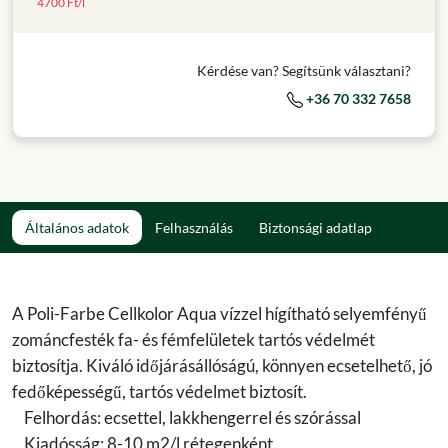
4700 Ft/l
Kérdése van? Segítsünk választani?
+36 70 332 7658
Általános adatok
Felhasználás
Biztonsági adatlap
A Poli-Farbe Cellkolor Aqua vízzel hígítható selyemfényű
zománcfesték fa- és fémfelületek tartós védelmét
biztosítja. Kiváló időjárásállóságú, könnyen ecsetelhető, jó
fedőképességű, tartós védelmet biztosít.
Felhordás: ecsettel, lakkhengerrel és szórással
Kiadósság: 8-10 m2/l rétegenként