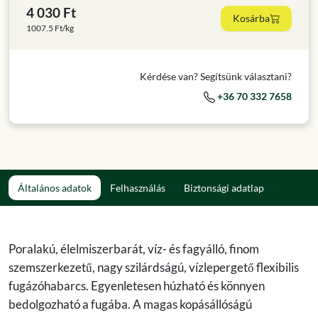
4 030 Ft
Kosárba
1007.5 Ft/kg
Kérdése van? Segítsünk választani?
+36 70 332 7658
Általános adatok
Felhasználás
Biztonsági adatlap
Poralakú, élelmiszerbarát, víz- és fagyálló, finom
szemszerkezetű, nagy szilárdságú, vízlepergető flexibilis
fugázóhabarcs. Egyenletesen húzható és könnyen
bedolgozható a fugába. A magas kopásállóságú