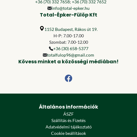
+36 (70) 332 7658
;
+36 (70) 332 7652
info@total-epker.hu
Total-Épker-Fülöp Kft
1152 Budapest, Rákos út 19.
H-P: 7.00-17.00
Szombat: 7.00-12.00
+36 (30) 658-5377
totalfulop96@gmail.com
Kövess minket a közösségi médiában!
Általános információk
ÁSZF
Szállítás és Fizetés
Adatvédelmi tájékoztató
Cookie beállítások