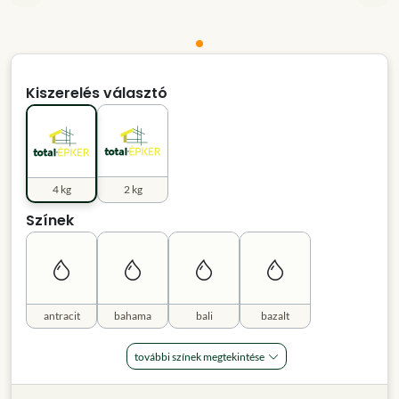
Kiszerelés választó
4 kg
2 kg
Színek
antracit
bahama
bali
bazalt
további színek megtekintése