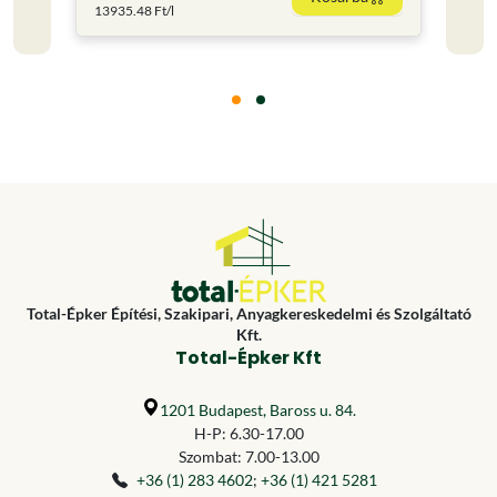
13935.48 Ft/l
285.6 
Total-Épker Építési, Szakipari, Anyagkereskedelmi és Szolgáltató
Kft.
Total-Épker Kft
1201 Budapest, Baross u. 84.
H-P: 6.30-17.00
Szombat: 7.00-13.00
+36 (1) 283 4602
;
+36 (1) 421 5281