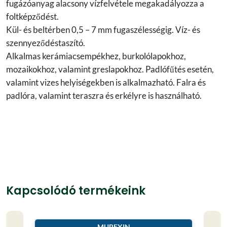
fugázóanyag alacsony vízfelvétele megakadályozza a
foltképződést.
Kül- és beltérben 0,5 – 7 mm fugaszélességig. Víz- és
szennyeződéstaszító.
Alkalmas kerámiacsempékhez, burkolólapokhoz,
mozaikokhoz, valamint greslapokhoz. Padlófűtés esetén,
valamint vizes helyiségekben is alkalmazható. Falra és
padlóra, valamint teraszra és erkélyre is használható.
Kapcsolódó termékeink
MUREXIN