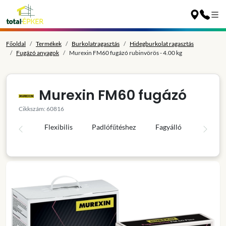
Főoldal
Termékek
Burkolatragasztás
Hidegburkolat ragasztás
Fugázó anyagok
Murexin FM60 fugázó rubinvörös - 4.00 kg
Murexin FM60 fugázó
Cikkszám: 60816
Flexibilis
Padlófűtéshez
Fagyálló