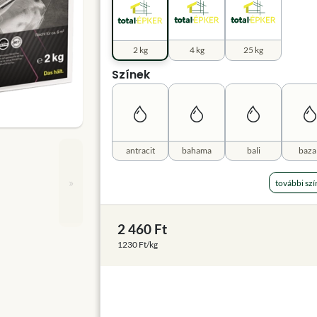
2 kg
4 kg
25 kg
Színek
antracit
bahama
bali
baza
»
további szí
2 460 Ft
1230 Ft/kg