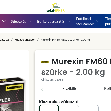
Építőipari
Töm
Szigetelés
Burkolatragasztás
szerszámok
pur
gasztás
Fugázó anyagok
Murexin FM60 fugázó szürke - 2.00 kg
Murexin FM60 
szürke - 2.00 kg
Cikkszám: 11586
Flexibilis
Padl
Kiszerelés választó