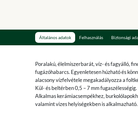
Általános adatok
Felhasználás
Biztonsági ad
Poralakú, élelmiszerbarát, víz- és fagyálló, fi
fugázóhabarcs. Egyenletesen húzható és kön
alacsony vízfelvétele megakadályozza a foltk
Kül- és beltérben 0,5 – 7 mm fugaszélességig.
Alkalmas kerámiacsempékhez, burkolólapokhoz
valamint vizes helyiségekben is alkalmazható. 