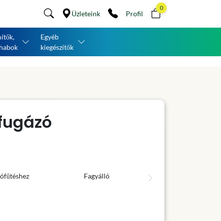
0
Üzleteink
Profil
ítők,
Egyéb
habok
kiegészítők
fugázó
ófűtéshez
Fagyálló