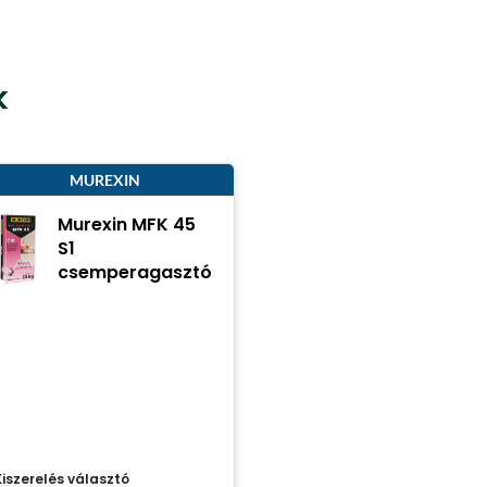
k
MUREXIN
Murexin MFK 45
S1
csemperagasztó
Kiszerelés választó