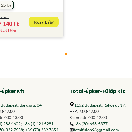
25 kg
 650 Ft
Kosárba
7 140 Ft
85.6 Ft/kg
-Épker Kft
Total-Épker-Fülöp Kft
Budapest, Baross u. 84.
1152 Budapest, Rákos út 19.
30-17.00
H-P: 7.00-17.00
: 7.00-13.00
Szombat: 7.00-12.00
1) 283 4602
;
+36 (1) 421 5281
+36 (30) 658-5377
70) 332 7658
;
+36 (70) 332 7652
totalfulop96@gmail.com