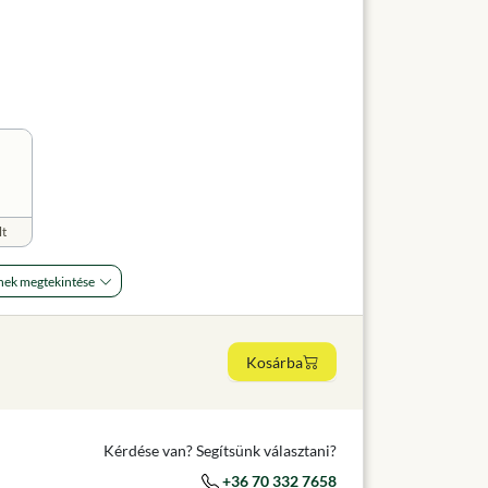
lt
nek megtekintése
Kosárba
Kérdése van? Segítsünk választani?
+36 70 332 7658