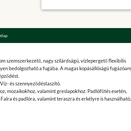
atlap
nom szemszerkezetű, nagy szilárdságú, vízlepergető flexibilis
nyen bedolgozható a fugába. A magas kopásállóságú fugázóan
épződést.
 Víz- és szennyeződéstaszító.
, mozaikokhoz, valamint greslapokhoz. Padlófűtés esetén,
Falra és padlóra, valamint teraszra és erkélyre is használható