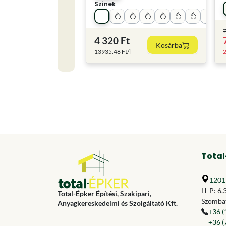
Színek
7
4 320 Ft
Kosárba
13935.48 Ft/l
2
Total
1201 
H-P: 6.
Total-Épker Építési, Szakipari,
Szombat
Anyagkereskedelmi és Szolgáltató Kft.
+36 (
+36 (