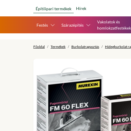
Hírek
Építőipari termékek
Vakolatok és
Festés
Szárazépítés
homlokzatfestékek
Főoldal
Termékek
Burkolatragasztás
Hidegburkolat ra