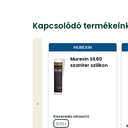
Kapcsolódó termékein
MUREXIN
Murexin SIL60
szaniter szilikon
«
Kiszerelés választó
0.31 l