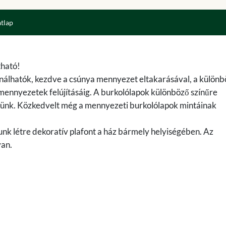
atlap
ható!
nálhatók, kezdve a csúnya mennyezet eltakarásával, a különb
lmennyezetek felújításáig. A burkolólapok különböző színűre
hetünk. Közkedvelt még a mennyezeti burkolólapok mintáinak
nk létre dekoratív plafont a ház bármely helyiségében. Az
van.