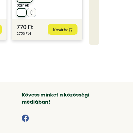
Színek
770 Ft
Kosárba
2750 Ft/l
Kövess minket a közösségi
médiában!