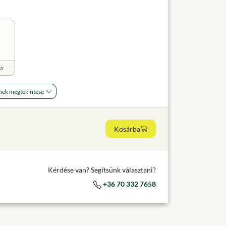
a
nek megtekintése
Kosárba
Kérdése van? Segítsünk választani?
+36 70 332 7658