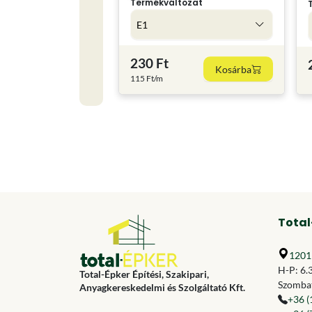
Termékváltozat
E1
230 Ft
Kosárba
115 Ft/m
Total
1201 
H-P: 6.
Total-Épker Építési, Szakipari,
Szombat
Anyagkereskedelmi és Szolgáltató Kft.
+36 (