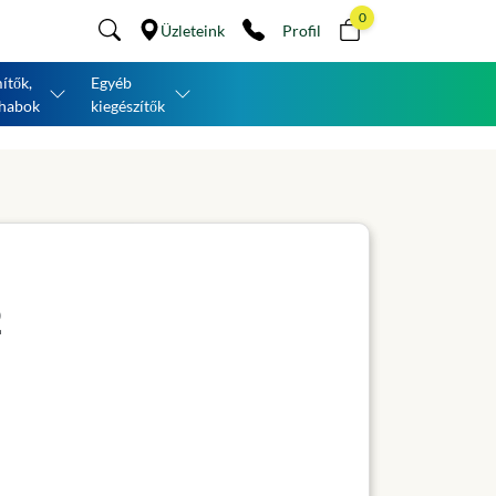
0
Üzleteink
Profil
ítők,
Egyéb
habok
kiegészítők
2