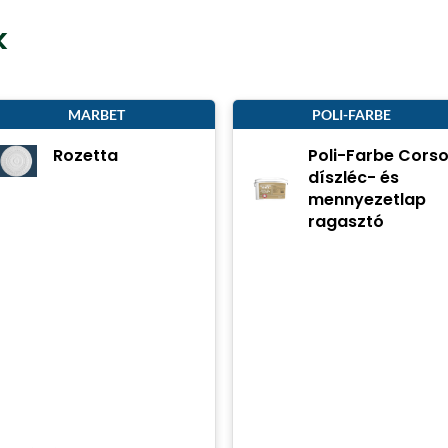
k
MARBET
POLI-FARBE
Rozetta
Poli-Farbe Cors
díszléc- és
mennyezetlap
ragasztó