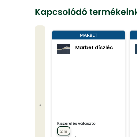
Kapcsolódó termékein
MARBET
Marbet díszléc
«
Kiszerelés választó
2 m