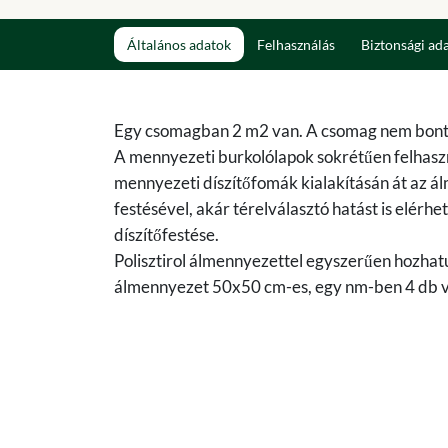
Általános adatok
Felhasználás
Biztonsági ad
Egy csomagban 2 m2 van. A csomag nem bont
A mennyezeti burkolólapok sokrétűen felhasz
mennyezeti díszítőfomák kialakításán át az á
festésével, akár térelválasztó hatást is elér
díszítőfestése.
Polisztirol álmennyezettel egyszerűen hozhatu
álmennyezet 50x50 cm-es, egy nm-ben 4 db 