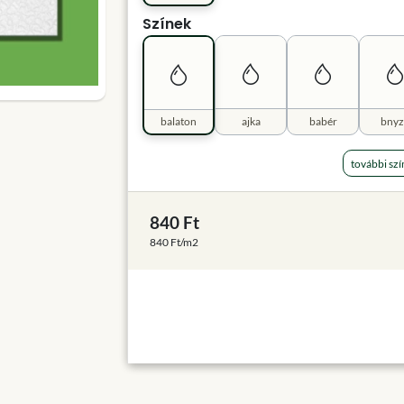
Színek
balaton
ajka
babér
bnyz
további szí
840 Ft
840 Ft/m2