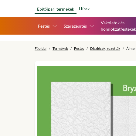
Hírek
Építőipari termékek
Vakolatok és
Festés
Szárazépítés
homlokzatfestékek
Főoldal
Termékek
Festés
Díszlécek, rozetták
Álmen