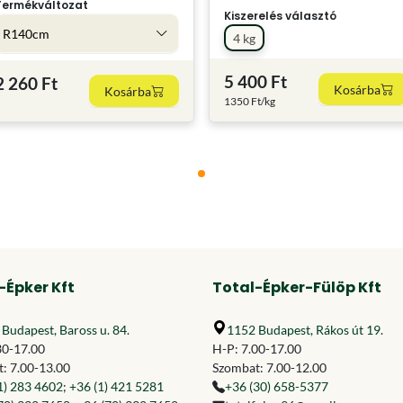
Termékváltozat
Kiszerelés választó
R140cm
4 kg
5 400 Ft
2 260 Ft
Kosárba
Kosárba
1350 Ft/kg
-Épker Kft
Total-Épker-Fülöp Kft
Budapest, Baross u. 84.
1152 Budapest, Rákos út 19.
30-17.00
H-P: 7.00-17.00
: 7.00-13.00
Szombat: 7.00-12.00
1) 283 4602
;
+36 (1) 421 5281
+36 (30) 658-5377