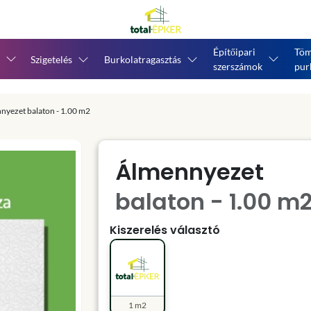
Építőipari
Töm
Szigetelés
Burkolatragasztás
szerszámok
pur
nyezet balaton - 1.00 m2
Álmennyezet
balaton - 1.00 m
Kiszerelés választó
1 m2