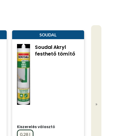
SOUDAL
o
Soudal Akryl
festhető tömítő
»
Kiszerelés választó
0.28 l