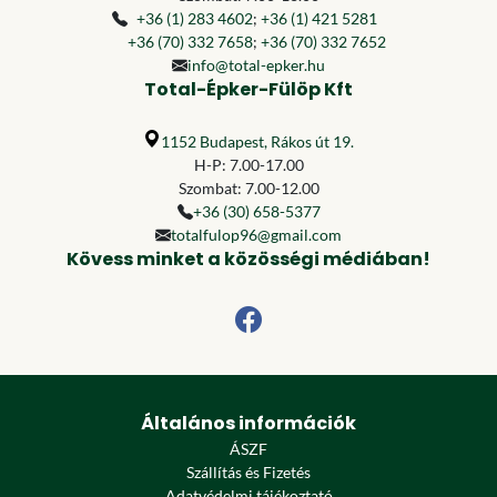
+36 (1) 283 4602
;
+36 (1) 421 5281
+36 (70) 332 7658
;
+36 (70) 332 7652
info@total-epker.hu
Total-Épker-Fülöp Kft
1152 Budapest, Rákos út 19.
H-P: 7.00-17.00
Szombat: 7.00-12.00
+36 (30) 658-5377
totalfulop96@gmail.com
Kövess minket a közösségi médiában!
Általános információk
ÁSZF
Szállítás és Fizetés
Adatvédelmi tájékoztató