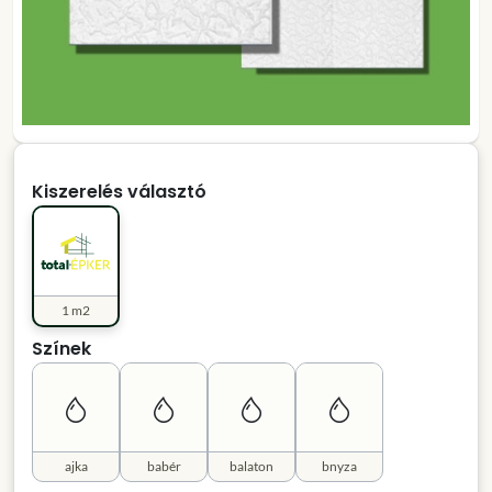
Kiszerelés választó
1 m2
Színek
ajka
babér
balaton
bnyza