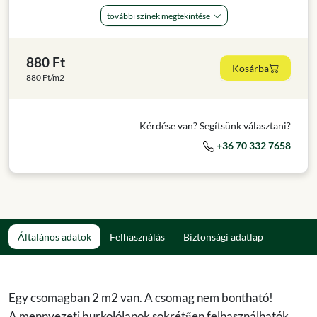
további színek megtekintése
880 Ft
Kosárba
880 Ft/m2
Kérdése van? Segítsünk választani?
+36 70 332 7658
Általános adatok
Felhasználás
Biztonsági adatlap
Egy csomagban 2 m2 van. A csomag nem bontható!
A mennyezeti burkolólapok sokrétűen felhasználhatók,