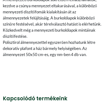
kezdve a csúnya mennyezet eltakarásával, a különböző
mennyezeti díszítőfomák kialakításán át az
álmennyezetek felújításáig. A burkolólapok különböző
színűre festésével, akár térelválasztó hatást is elérhetünk.
Közkedvelt még a mennyezeti burkolólapok mintáinak
díszítőfestése.
Polisztirol álmennyezettel egyszerűen hozhatunk létre
dekoratív plafont a ház bármely helyiségében. Az
álmennyezet 50x50 cm-es, egy nm-ben 4 db van.
Kapcsolódó termékeink