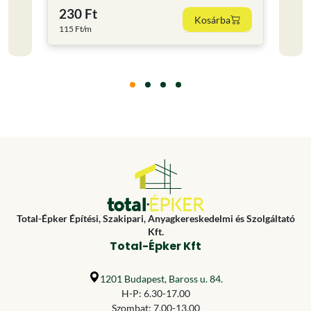
230 Ft
2 26
Kosárba
115 Ft/m
Total-Épker Építési, Szakipari, Anyagkereskedelmi és Szolgáltató
Kft.
Total-Épker Kft
1201 Budapest, Baross u. 84.
H-P: 6.30-17.00
Szombat: 7.00-13.00