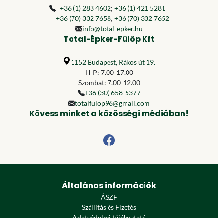
+36 (1) 283 4602
;
+36 (1) 421 5281
+36 (70) 332 7658
;
+36 (70) 332 7652
info@total-epker.hu
Total-Épker-Fülöp Kft
1152 Budapest, Rákos út 19.
H-P: 7.00-17.00
Szombat: 7.00-12.00
+36 (30) 658-5377
totalfulop96@gmail.com
Kövess minket a közösségi médiában!
Általános információk
ÁSZF
Szállítás és Fizetés
Adatvédelmi tájékoztató