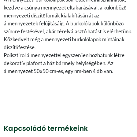
kezdve a csúnya mennyezet eltakarásával, a különböző
mennyezeti díszítőfomák kialakításán át az
álmennyezetek felújításáig. A burkolólapok különböző
színűre festésével, akár térelválasztó hatást is elérhetünk.
Közkedvelt még a mennyezeti burkolólapok mintáinak
díszítőfestése.
Polisztirol álmennyezettel egyszerűen hozhatunk létre
dekoratív plafont a ház bármely helyiségében. Az
álmennyezet 50x50 cm-es, egy nm-ben 4 db van.
Kapcsolódó termékeink