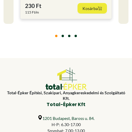
230 Ft
2 26
Kosárba
115 Ft/m
Total-Épker Építési, Szakipari, Anyagkereskedelmi és Szolgáltató
Kft.
Total-Épker Kft
1201 Budapest, Baross u. 84.
H-P: 6.30-17.00
Szombat: 7.00-13.00