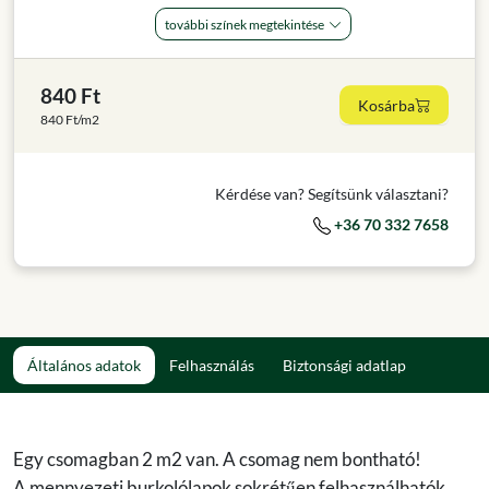
további színek megtekintése
840 Ft
Kosárba
840 Ft/m2
Kérdése van? Segítsünk választani?
+36 70 332 7658
Általános adatok
Felhasználás
Biztonsági adatlap
Egy csomagban 2 m2 van. A csomag nem bontható!
A mennyezeti burkolólapok sokrétűen felhasználhatók,