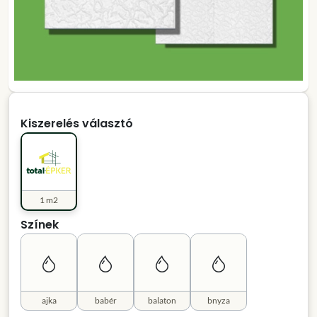
Kiszerelés választó
1 m2
Színek
ajka
babér
balaton
bnyza