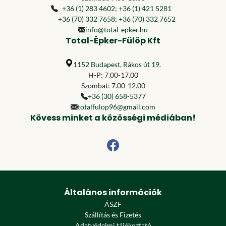
+36 (1) 283 4602
;
+36 (1) 421 5281
+36 (70) 332 7658
;
+36 (70) 332 7652
info@total-epker.hu
Total-Épker-Fülöp Kft
1152 Budapest, Rákos út 19.
H-P: 7.00-17.00
Szombat: 7.00-12.00
+36 (30) 658-5377
totalfulop96@gmail.com
Kövess minket a közösségi médiában!
Általános információk
ÁSZF
Szállítás és Fizetés
Adatvédelmi tájékoztató