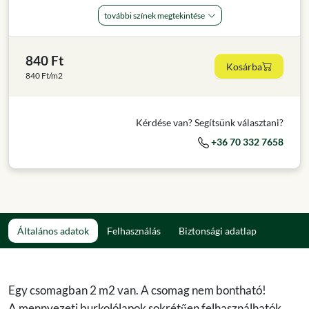
további színek megtekintése
840 Ft
Kosárba
840 Ft/m2
Kérdése van? Segítsünk választani?
+36 70 332 7658
Általános adatok
Felhasználás
Biztonsági adatlap
Egy csomagban 2 m2 van. A csomag nem bontható!
A mennyezeti burkolólapok sokrétűen felhasználhatók,