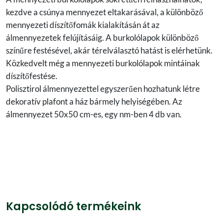
kezdve a csúnya mennyezet eltakarásával, a különböző
mennyezeti díszítőfomák kialakításán át az
álmennyezetek felújításáig. A burkolólapok különböző
színűre festésével, akár térelválasztó hatást is elérhetünk.
Közkedvelt még a mennyezeti burkolólapok mintáinak
díszítőfestése.
Polisztirol álmennyezettel egyszerűen hozhatunk létre
dekoratív plafont a ház bármely helyiségében. Az
álmennyezet 50x50 cm-es, egy nm-ben 4 db van.
Kapcsolódó termékeink