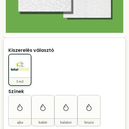
Kiszerelés választó
1 m2
Színek
ajka
babér
balaton
bnyza