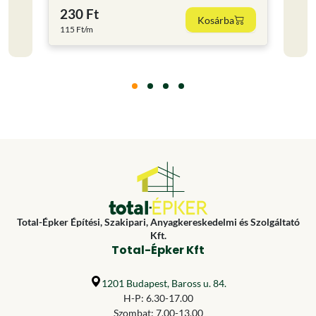
230 Ft
2 26
Kosárba
115 Ft/m
Total-Épker Építési, Szakipari, Anyagkereskedelmi és Szolgáltató
Kft.
Total-Épker Kft
1201 Budapest, Baross u. 84.
H-P: 6.30-17.00
Szombat: 7.00-13.00