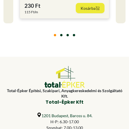
230 Ft
2 26
Kosárba
115 Ft/m
Total-Épker Építési, Szakipari, Anyagkereskedelmi és Szolgáltató
Kft.
Total-Épker Kft
1201 Budapest, Baross u. 84.
H-P: 6.30-17.00
Szombat: 7.00-13.00