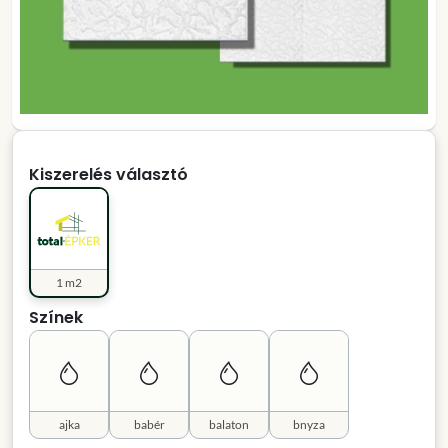
Kiszerelés választó
1 m2
Színek
ajka
babér
balaton
bnyza