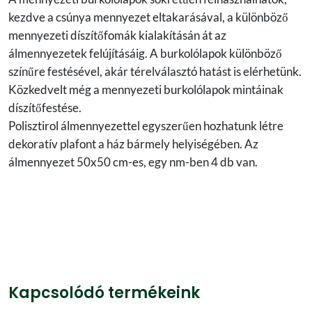
kezdve a csúnya mennyezet eltakarásával, a különböző
mennyezeti díszítőfomák kialakításán át az
álmennyezetek felújításáig. A burkolólapok különböző
színűre festésével, akár térelválasztó hatást is elérhetünk.
Közkedvelt még a mennyezeti burkolólapok mintáinak
díszítőfestése.
Polisztirol álmennyezettel egyszerűen hozhatunk létre
dekoratív plafont a ház bármely helyiségében. Az
álmennyezet 50x50 cm-es, egy nm-ben 4 db van.
Kapcsolódó termékeink