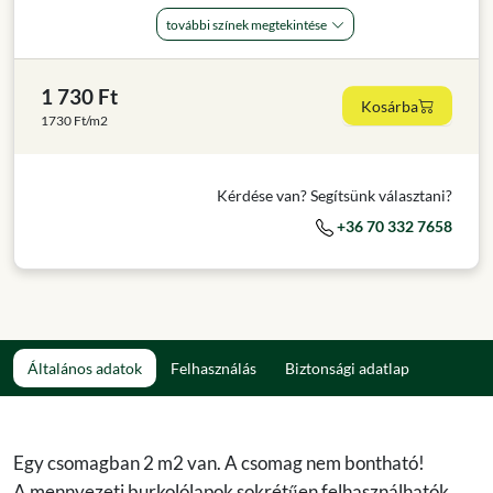
további színek megtekintése
1 730 Ft
Kosárba
1730 Ft/m2
Kérdése van? Segítsünk választani?
+36 70 332 7658
Általános adatok
Felhasználás
Biztonsági adatlap
Egy csomagban 2 m2 van. A csomag nem bontható!
A mennyezeti burkolólapok sokrétűen felhasználhatók,