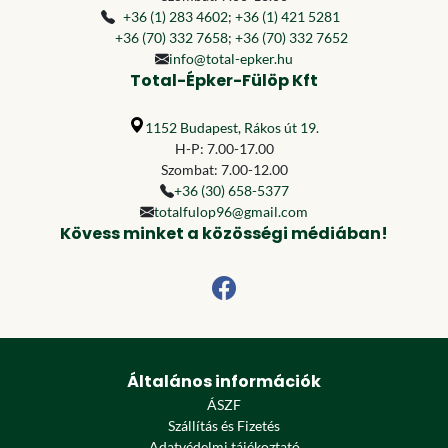
+36 (1) 283 4602
;
+36 (1) 421 5281
+36 (70) 332 7658
;
+36 (70) 332 7652
info@total-epker.hu
Total-Épker-Fülöp Kft
1152 Budapest, Rákos út 19.
H-P: 7.00-17.00
Szombat: 7.00-12.00
+36 (30) 658-5377
totalfulop96@gmail.com
Kövess minket a közösségi médiában!
Általános információk
ÁSZF
Szállítás és Fizetés
Adatvédelmi tájékoztató