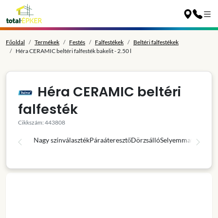
Főoldal
Termékek
Festés
Falfestékek
Beltéri falfestékek
Héra CERAMIC beltéri falfesték bakelit - 2.50 l
Héra CERAMIC beltéri
falfesték
Cikkszám: 443808
Nagy színválaszték
Páraáteresztő
Dörzsálló
Selyemmatt