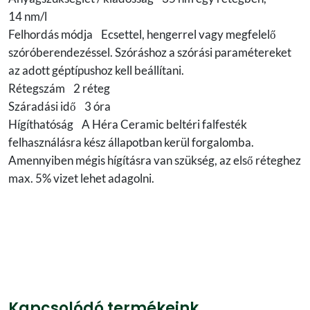
14 nm/l
Felhordás módja Ecsettel, hengerrel vagy megfelelő
szóróberendezéssel. Szóráshoz a szórási paramétereket
az adott géptípushoz kell beállítani.
Rétegszám 2 réteg
Száradási idő 3 óra
Hígíthatóság A Héra Ceramic beltéri falfesték
felhasználásra kész állapotban kerül forgalomba.
Amennyiben mégis hígításra van szükség, az első réteghez
max. 5% vizet lehet adagolni.
Kapcsolódó termékeink