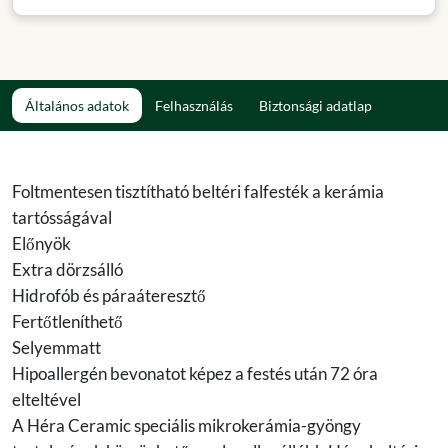
Általános adatok
Felhasználás
Biztonsági adatlap
Foltmentesen tisztítható beltéri falfesték a kerámia
tartósságával
Előnyök
Extra dörzsálló
Hidrofób és páraáteresztő
Fertőtleníthető
Selyemmatt
Hipoallergén bevonatot képez a festés után 72 óra
elteltével
A Héra Ceramic speciális mikrokerámia-gyöngy