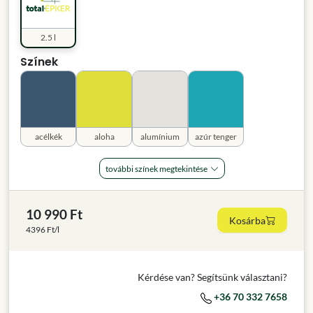
2.5 l
Színek
acélkék
aloha
alumínium
azúr tenger
további színek megtekintése
10 990 Ft
Kosárba
4396 Ft/l
Kérdése van? Segítsünk választani?
+36 70 332 7658