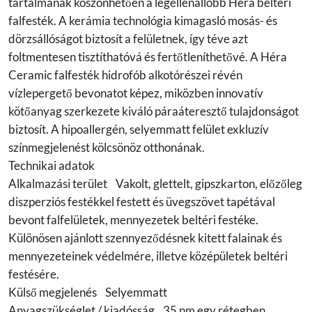
tartalmának köszönhetően a legellenállóbb Héra beltéri
falfesték. A kerámia technológia kimagasló mosás- és
dörzsállóságot biztosít a felületnek, így téve azt
foltmentesen tisztíthatóvá és fertőtleníthetővé. A Héra
Ceramic falfesték hidrofób alkotórészei révén
vízlepergető bevonatot képez, miközben innovatív
kötőanyag szerkezete kiváló páraáteresztő tulajdonságot
biztosít. A hipoallergén, selyemmatt felület exkluzív
színmegjelenést kölcsönöz otthonának.
Technikai adatok
Alkalmazási terület Vakolt, glettelt, gipszkarton, előzőleg
diszperziós festékkel festett és üvegszövet tapétával
bevont falfelületek, mennyezetek beltéri festéke.
Különösen ajánlott szennyeződésnek kitett falainak és
mennyezeteinek védelmére, illetve középületek beltéri
festésére.
Külső megjelenés Selyemmatt
Anyagszükséglet / kiadósság 35 nm egy rétegben,