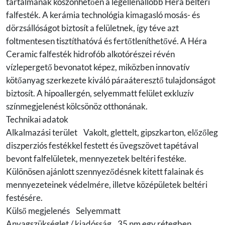
tartalmának köszönhetően a legellenállóbb Héra beltéri
falfesték. A kerámia technológia kimagasló mosás- és
dörzsállóságot biztosít a felületnek, így téve azt
foltmentesen tisztíthatóvá és fertőtleníthetővé. A Héra
Ceramic falfesték hidrofób alkotórészei révén
vízlepergető bevonatot képez, miközben innovatív
kötőanyag szerkezete kiváló páraáteresztő tulajdonságot
biztosít. A hipoallergén, selyemmatt felület exkluzív
színmegjelenést kölcsönöz otthonának.
Technikai adatok
Alkalmazási terület Vakolt, glettelt, gipszkarton, előzőleg
diszperziós festékkel festett és üvegszövet tapétával
bevont falfelületek, mennyezetek beltéri festéke.
Különösen ajánlott szennyeződésnek kitett falainak és
mennyezeteinek védelmére, illetve középületek beltéri
festésére.
Külső megjelenés Selyemmatt
Anyagszükséglet / kiadósság 35 nm egy rétegben,