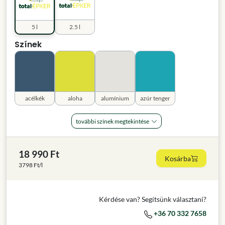
5 l
2.5 l
Színek
acélkék
aloha
alumínium
azúr tenger
további színek megtekintése
18 990 Ft
Kosárba
3798 Ft/l
Kérdése van? Segítsünk választani?
+36 70 332 7658