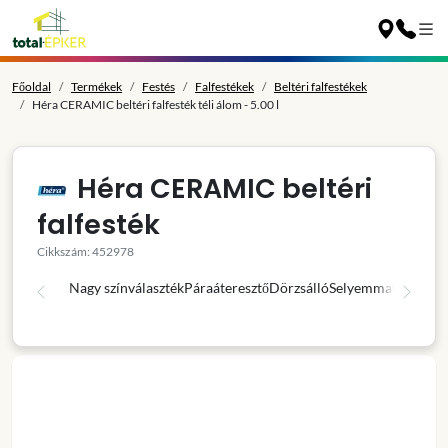
Főoldal
Termékek
Festés
Falfestékek
Beltéri falfestékek
Héra CERAMIC beltéri falfesték téli álom - 5.00 l
Héra CERAMIC beltéri
falfesték
Cikkszám: 452978
Nagy színválaszték
Páraáteresztő
Dörzsálló
Selyemmatt