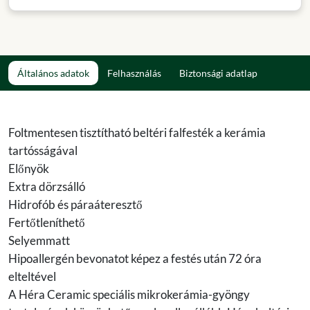
Általános adatok
Felhasználás
Biztonsági adatlap
Foltmentesen tisztítható beltéri falfesték a kerámia
tartósságával
Előnyök
Extra dörzsálló
Hidrofób és páraáteresztő
Fertőtleníthető
Selyemmatt
Hipoallergén bevonatot képez a festés után 72 óra
elteltével
A Héra Ceramic speciális mikrokerámia-gyöngy