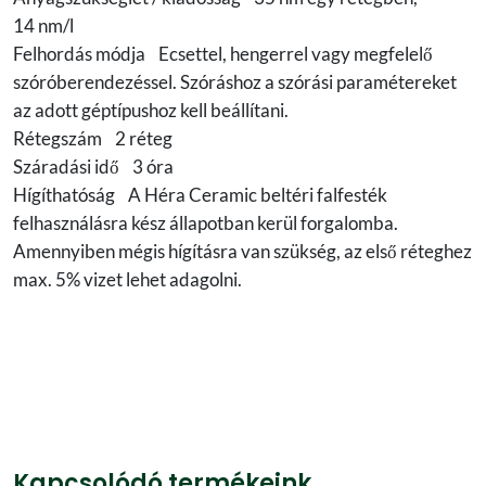
14 nm/l
Felhordás módja Ecsettel, hengerrel vagy megfelelő
szóróberendezéssel. Szóráshoz a szórási paramétereket
az adott géptípushoz kell beállítani.
Rétegszám 2 réteg
Száradási idő 3 óra
Hígíthatóság A Héra Ceramic beltéri falfesték
felhasználásra kész állapotban kerül forgalomba.
Amennyiben mégis hígításra van szükség, az első réteghez
max. 5% vizet lehet adagolni.
Kapcsolódó termékeink