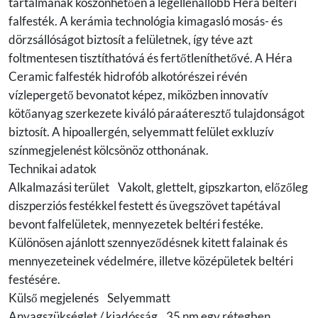
tartalmának köszönhetően a legellenállóbb Héra beltéri
falfesték. A kerámia technológia kimagasló mosás- és
dörzsállóságot biztosít a felületnek, így téve azt
foltmentesen tisztíthatóvá és fertőtleníthetővé. A Héra
Ceramic falfesték hidrofób alkotórészei révén
vízlepergető bevonatot képez, miközben innovatív
kötőanyag szerkezete kiváló páraáteresztő tulajdonságot
biztosít. A hipoallergén, selyemmatt felület exkluzív
színmegjelenést kölcsönöz otthonának.
Technikai adatok
Alkalmazási terület Vakolt, glettelt, gipszkarton, előzőleg
diszperziós festékkel festett és üvegszövet tapétával
bevont falfelületek, mennyezetek beltéri festéke.
Különösen ajánlott szennyeződésnek kitett falainak és
mennyezeteinek védelmére, illetve középületek beltéri
festésére.
Külső megjelenés Selyemmatt
Anyagszükséglet / kiadósság 35 nm egy rétegben,