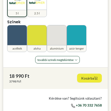
5 l
2.5 l
Színek
acélkék
aloha
alumínium
azúr tenger
további színek megtekintése
18 990 Ft
Kosárba
3798 Ft/l
Kérdése van? Segítsünk választani?
+36 70 332 7658