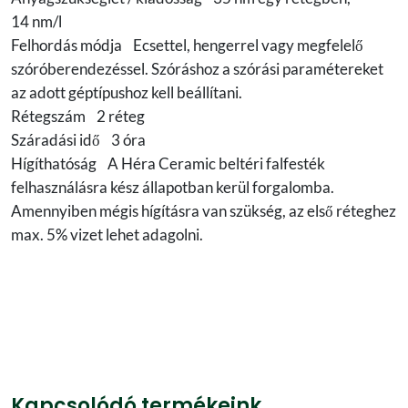
14 nm/l
Felhordás módja Ecsettel, hengerrel vagy megfelelő
szóróberendezéssel. Szóráshoz a szórási paramétereket
az adott géptípushoz kell beállítani.
Rétegszám 2 réteg
Száradási idő 3 óra
Hígíthatóság A Héra Ceramic beltéri falfesték
felhasználásra kész állapotban kerül forgalomba.
Amennyiben mégis hígításra van szükség, az első réteghez
max. 5% vizet lehet adagolni.
Kapcsolódó termékeink