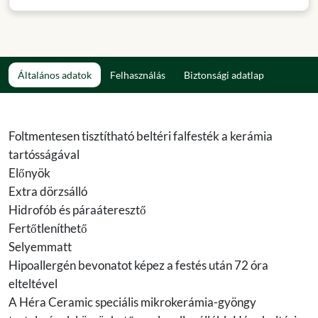
Általános adatok
Felhasználás
Biztonsági adatlap
Foltmentesen tisztítható beltéri falfesték a kerámia
tartósságával
Előnyök
Extra dörzsálló
Hidrofób és páraáteresztő
Fertőtleníthető
Selyemmatt
Hipoallergén bevonatot képez a festés után 72 óra
elteltével
A Héra Ceramic speciális mikrokerámia-gyöngy