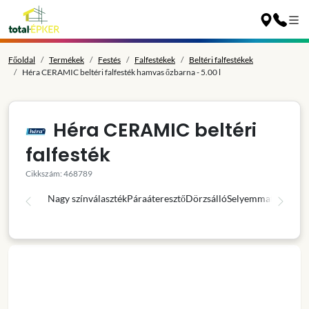
Főoldal
Termékek
Festés
Falfestékek
Beltéri falfestékek
Héra CERAMIC beltéri falfesték hamvas őzbarna - 5.00 l
Héra CERAMIC beltéri
falfesték
Cikkszám: 468789
Nagy színválaszték
Páraáteresztő
Dörzsálló
Selyemmatt