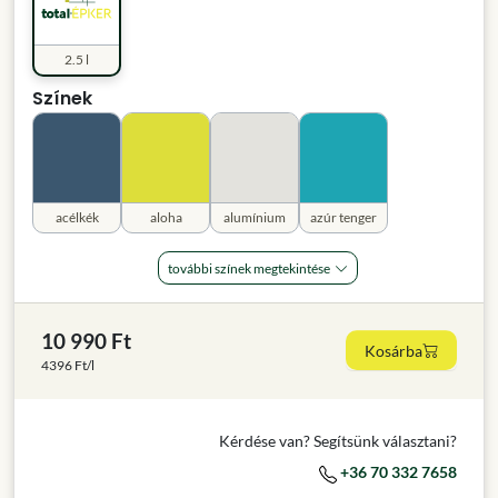
2.5 l
Színek
acélkék
aloha
alumínium
azúr tenger
további színek megtekintése
10 990 Ft
Kosárba
4396 Ft/l
Kérdése van? Segítsünk választani?
+36 70 332 7658