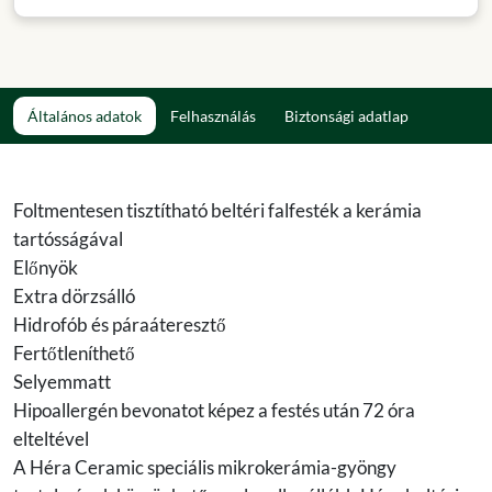
Általános adatok
Felhasználás
Biztonsági adatlap
Foltmentesen tisztítható beltéri falfesték a kerámia
tartósságával
Előnyök
Extra dörzsálló
Hidrofób és páraáteresztő
Fertőtleníthető
Selyemmatt
Hipoallergén bevonatot képez a festés után 72 óra
elteltével
A Héra Ceramic speciális mikrokerámia-gyöngy