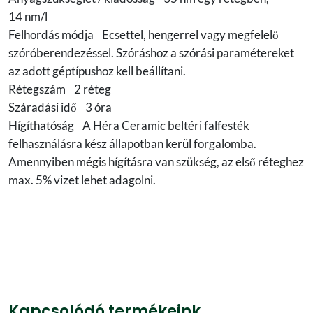
14 nm/l
Felhordás módja Ecsettel, hengerrel vagy megfelelő
szóróberendezéssel. Szóráshoz a szórási paramétereket
az adott géptípushoz kell beállítani.
Rétegszám 2 réteg
Száradási idő 3 óra
Hígíthatóság A Héra Ceramic beltéri falfesték
felhasználásra kész állapotban kerül forgalomba.
Amennyiben mégis hígításra van szükség, az első réteghez
max. 5% vizet lehet adagolni.
Kapcsolódó termékeink