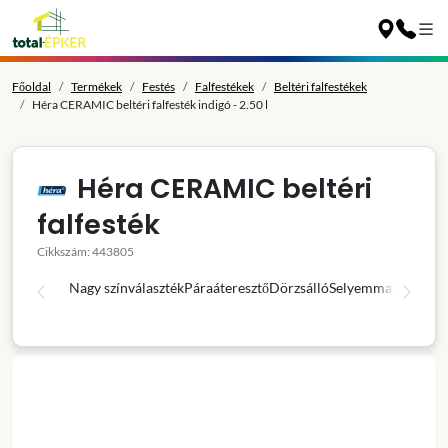
Főoldal
Termékek
Festés
Falfestékek
Beltéri falfestékek
Héra CERAMIC beltéri falfesték indigó - 2.50 l
Héra CERAMIC beltéri
falfesték
Cikkszám: 443805
Nagy színválaszték
Páraáteresztő
Dörzsálló
Selyemmatt