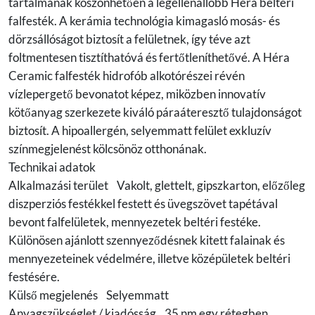
tartalmának köszönhetően a legellenállóbb Héra beltéri
falfesték. A kerámia technológia kimagasló mosás- és
dörzsállóságot biztosít a felületnek, így téve azt
foltmentesen tisztíthatóvá és fertőtleníthetővé. A Héra
Ceramic falfesték hidrofób alkotórészei révén
vízlepergető bevonatot képez, miközben innovatív
kötőanyag szerkezete kiváló páraáteresztő tulajdonságot
biztosít. A hipoallergén, selyemmatt felület exkluzív
színmegjelenést kölcsönöz otthonának.
Technikai adatok
Alkalmazási terület Vakolt, glettelt, gipszkarton, előzőleg
diszperziós festékkel festett és üvegszövet tapétával
bevont falfelületek, mennyezetek beltéri festéke.
Különösen ajánlott szennyeződésnek kitett falainak és
mennyezeteinek védelmére, illetve középületek beltéri
festésére.
Külső megjelenés Selyemmatt
Anyagszükséglet / kiadósság 35 nm egy rétegben,