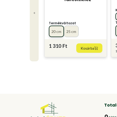
«
Termékváltozat
20 cm
25 cm
1 310 Ft
Kosárba
1
Total