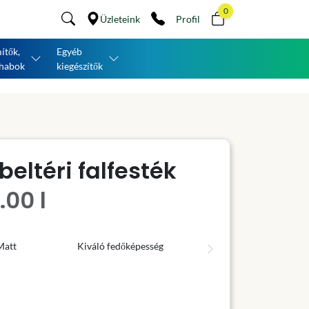
0
Üzleteink
Profil
ítők,
Egyéb
habok
kiegészítők
eltéri falfesték
.00 l
Matt
Kiváló fedőképesség