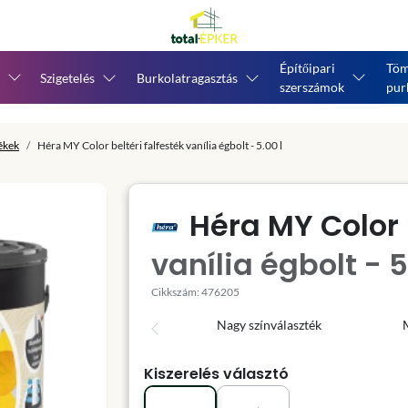
Építőipari
Töm
Szigetelés
Burkolatragasztás
szerszámok
pur
tékek
Héra MY Color beltéri falfesték vanília égbolt - 5.00 l
Héra MY Color b
vanília égbolt - 5
Cikkszám: 476205
Nagy színválaszték
Kiszerelés választó