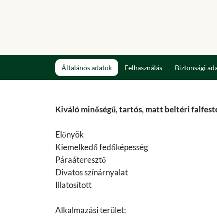
Általános adatok
Felhasználás
Biztonsági ad
Kiváló minőségű, tartós, matt beltéri falfest
Előnyök
Kiemelkedő fedőképesség
Páraáteresztő
Divatos színárnyalat
Illatosított
Alkalmazási terület: