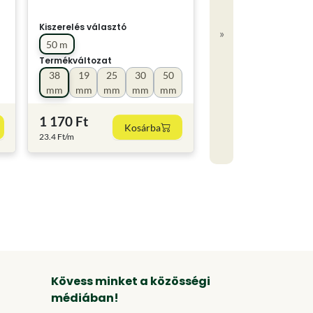
Kiszerelés választó
»
50 m
Termékváltozat
38
19
25
30
50
mm
mm
mm
mm
mm
1 170 Ft
Kosárba
23.4 Ft/m
Kövess minket a közösségi
médiában!