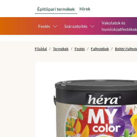
Hírek
Építőipari termékek
Vakolatok és
Festés
Szárazépítés
homlokzatfestékek
Főoldal
Termékek
Festés
Falfestékek
Beltéri falfes