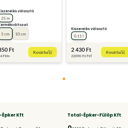
Kiszerelés választó
25 m
Termékváltozat
Kiszerelés választó
5 cm
10 cm
0.11 l
350 Ft
2 430 Ft
Kosárba
Kosárba
4 Ft/m
22090.91 Ft/l
-Épker Kft
Total-Épker-Fülöp Kft