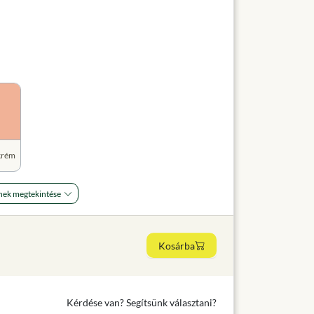
krém
nek megtekintése
Kosárba
Kérdése van? Segítsünk választani?