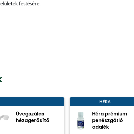
felületek festésére.
k
HÉRA
Üvegszálas
Héra prémium
hézagerősítő
penészgátló
adalék