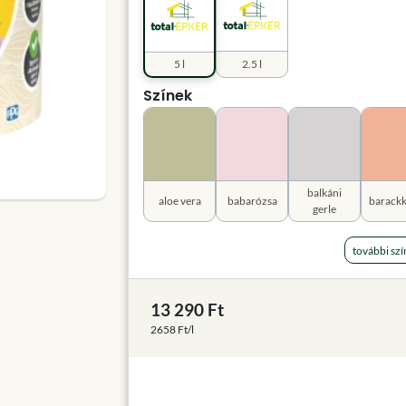
5 l
2.5 l
Színek
balkáni
aloe vera
babarózsa
barack
gerle
további szí
13 290 Ft
2658 Ft/l