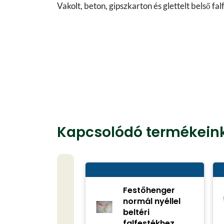
Vakolt, beton, gipszkarton és glettelt belső fal
Kapcsolódó termékein
Festőhenger
normál nyéllel
beltéri
falfestékhez