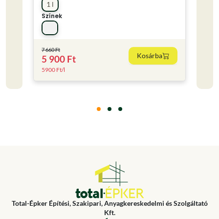
1 l
0.75
Színek
Színe
7 660 Ft
Kosárba
5 900 Ft
4 80
5900 Ft/l
6400 F
Total-Épker Építési, Szakipari, Anyagkereskedelmi és Szolgáltató
Kft.