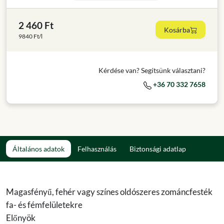
2 460 Ft
Kosárba
9840 Ft/l
Kérdése van? Segítsünk választani?
+36 70 332 7658
Általános adatok
Felhasználás
Biztonsági adatlap
Magasfényű, fehér vagy színes oldószeres zománcfesték
fa- és fémfelületekre
Előnyök