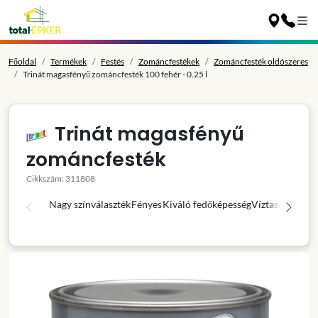
Főoldal
Termékek
Festés
Zománcfestékek
Zománcfesték oldószeres
Trinát magasfényű zománcfesték 100 fehér - 0.25 l
Trinát magasfényű
zománcfesték
Cikkszám: 311808
Nagy színválaszték
Fényes
Kiváló fedőképesség
Víztaszító