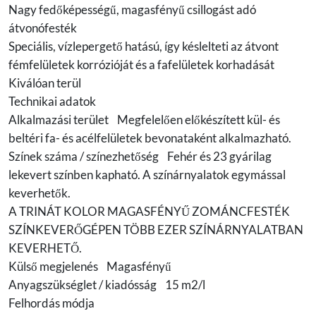
Nagy fedőképességű, magasfényű csillogást adó
átvonófesték
Speciális, vízlepergető hatású, így késlelteti az átvont
fémfelületek korrózióját és a fafelületek korhadását
Kiválóan terül
Technikai adatok
Alkalmazási terület Megfelelően előkészített kül- és
beltéri fa- és acélfelületek bevonataként alkalmazható.
Színek száma / színezhetőség Fehér és 23 gyárilag
lekevert színben kapható. A színárnyalatok egymással
keverhetők.
A TRINÁT KOLOR MAGASFÉNYŰ ZOMÁNCFESTÉK
SZÍNKEVERŐGÉPEN TÖBB EZER SZÍNÁRNYALATBAN
KEVERHETŐ.
Külső megjelenés Magasfényű
Anyagszükséglet / kiadósság 15 m2/l
Felhordás módja