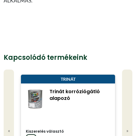
ALKALMAS.
Kapcsolódó termékeink
TRINÁT
Trinát korróziógátló
alapozó
«
»
Kiszerelés választó
Kisze