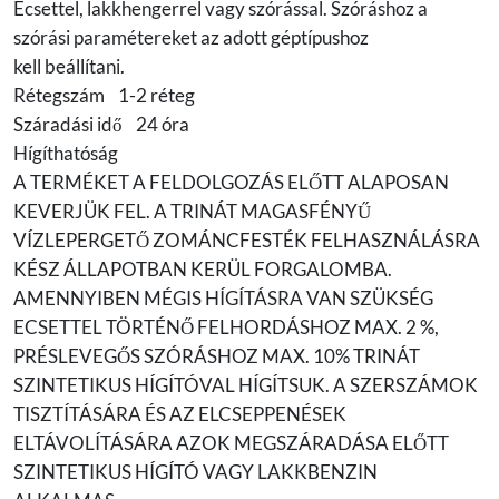
Ecsettel, lakkhengerrel vagy szórással. Szóráshoz a
szórási paramétereket az adott géptípushoz
kell beállítani.
Rétegszám 1-2 réteg
Száradási idő 24 óra
Hígíthatóság
A TERMÉKET A FELDOLGOZÁS ELŐTT ALAPOSAN
KEVERJÜK FEL. A TRINÁT MAGASFÉNYŰ
VÍZLEPERGETŐ ZOMÁNCFESTÉK FELHASZNÁLÁSRA
KÉSZ ÁLLAPOTBAN KERÜL FORGALOMBA.
AMENNYIBEN MÉGIS HÍGÍTÁSRA VAN SZÜKSÉG
ECSETTEL TÖRTÉNŐ FELHORDÁSHOZ MAX. 2 %,
PRÉSLEVEGŐS SZÓRÁSHOZ MAX. 10% TRINÁT
SZINTETIKUS HÍGÍTÓVAL HÍGÍTSUK. A SZERSZÁMOK
TISZTÍTÁSÁRA ÉS AZ ELCSEPPENÉSEK
ELTÁVOLÍTÁSÁRA AZOK MEGSZÁRADÁSA ELŐTT
SZINTETIKUS HÍGÍTÓ VAGY LAKKBENZIN