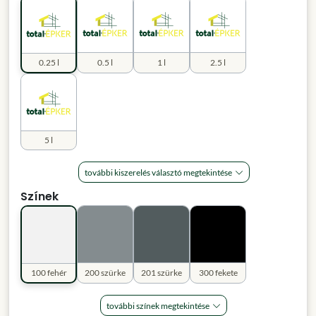
0.25 l
0.5 l
1 l
2.5 l
5 l
további kiszerelés választó megtekintése
Színek
100 fehér
200 szürke
201 szürke
300 fekete
további színek megtekintése