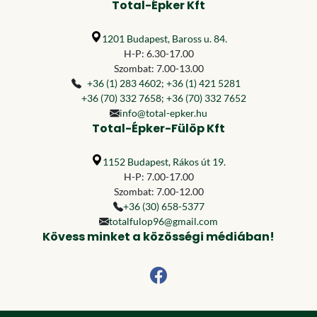
Total-Épker Kft
1201 Budapest, Baross u. 84.
H-P: 6.30-17.00
Szombat: 7.00-13.00
+36 (1) 283 4602
;
+36 (1) 421 5281
+36 (70) 332 7658
;
+36 (70) 332 7652
info@total-epker.hu
Total-Épker-Fülöp Kft
1152 Budapest, Rákos út 19.
H-P: 7.00-17.00
Szombat: 7.00-12.00
+36 (30) 658-5377
totalfulop96@gmail.com
Kövess minket a közösségi médiában!