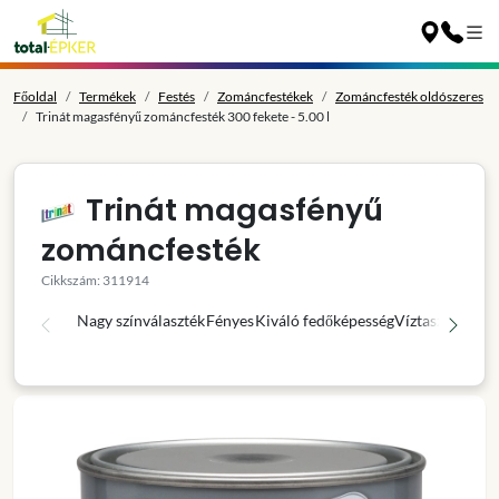
Főoldal
Termékek
Festés
Zománcfestékek
Zománcfesték oldószeres
Trinát magasfényű zománcfesték 300 fekete - 5.00 l
Trinát magasfényű
zománcfesték
Cikkszám: 311914
Nagy színválaszték
Fényes
Kiváló fedőképesség
Víztaszító