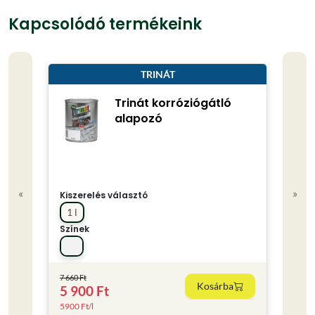
Kapcsolódó termékeink
TRINÁT
Trinát korróziógátló
alapozó
«
»
Kiszerelés választó
Kisze
1 l
0.75
Színek
Színe
7 660 Ft
Kosárba
5 900 Ft
4 80
5900 Ft/l
6400 F