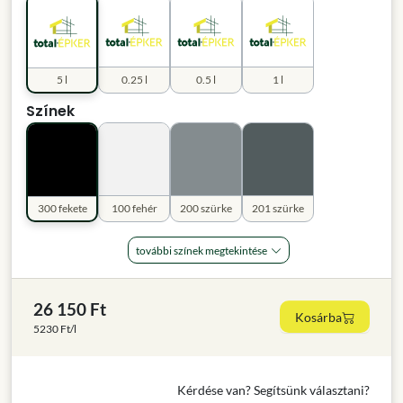
5 l
0.25 l
0.5 l
1 l
Színek
300 fekete
100 fehér
200 szürke
201 szürke
további színek megtekintése
26 150 Ft
Kosárba
5230 Ft/l
Kérdése van? Segítsünk választani?