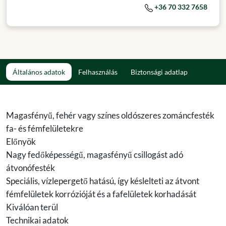
+36 70 332 7658
Általános adatok
Felhasználás
Biztonsági adatlap
Magasfényű, fehér vagy színes oldószeres zománcfesték
fa- és fémfelületekre
Előnyök
Nagy fedőképességű, magasfényű csillogást adó
átvonófesték
Speciális, vízlepergető hatású, így késlelteti az átvont
fémfelületek korrózióját és a fafelületek korhadását
Kiválóan terül
Technikai adatok