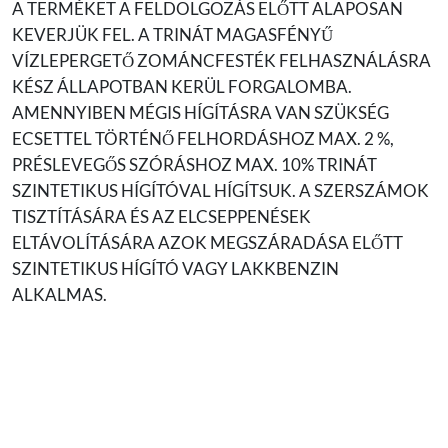
A TERMÉKET A FELDOLGOZÁS ELŐTT ALAPOSAN
KEVERJÜK FEL. A TRINÁT MAGASFÉNYŰ
VÍZLEPERGETŐ ZOMÁNCFESTÉK FELHASZNÁLÁSRA
KÉSZ ÁLLAPOTBAN KERÜL FORGALOMBA.
AMENNYIBEN MÉGIS HÍGÍTÁSRA VAN SZÜKSÉG
ECSETTEL TÖRTÉNŐ FELHORDÁSHOZ MAX. 2 %,
PRÉSLEVEGŐS SZÓRÁSHOZ MAX. 10% TRINÁT
SZINTETIKUS HÍGÍTÓVAL HÍGÍTSUK. A SZERSZÁMOK
TISZTÍTÁSÁRA ÉS AZ ELCSEPPENÉSEK
ELTÁVOLÍTÁSÁRA AZOK MEGSZÁRADÁSA ELŐTT
SZINTETIKUS HÍGÍTÓ VAGY LAKKBENZIN
ALKALMAS.