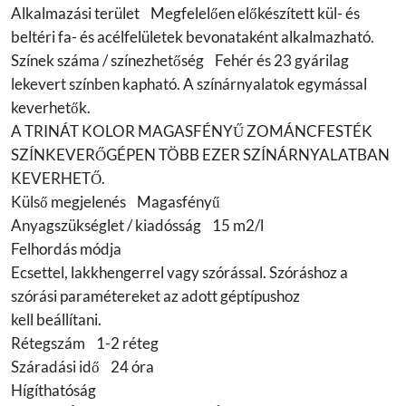
Alkalmazási terület Megfelelően előkészített kül- és
beltéri fa- és acélfelületek bevonataként alkalmazható.
Színek száma / színezhetőség Fehér és 23 gyárilag
lekevert színben kapható. A színárnyalatok egymással
keverhetők.
A TRINÁT KOLOR MAGASFÉNYŰ ZOMÁNCFESTÉK
SZÍNKEVERŐGÉPEN TÖBB EZER SZÍNÁRNYALATBAN
KEVERHETŐ.
Külső megjelenés Magasfényű
Anyagszükséglet / kiadósság 15 m2/l
Felhordás módja
Ecsettel, lakkhengerrel vagy szórással. Szóráshoz a
szórási paramétereket az adott géptípushoz
kell beállítani.
Rétegszám 1-2 réteg
Száradási idő 24 óra
Hígíthatóság