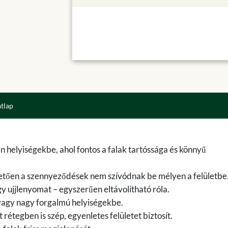
atlap
n helyiségekbe, ahol fontos a falak tartóssága és könnyű
nhetően a szennyeződések nem szívódnak be mélyen a felületbe
agy ujjlenyomat – egyszerűen eltávolítható róla.
vagy nagy forgalmú helyiségekbe.
tegben is szép, egyenletes felületet biztosít.