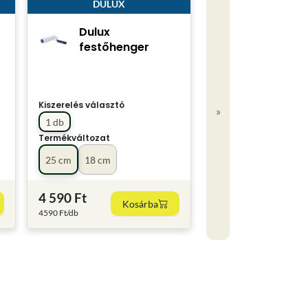
DULUX
Dulux
festőhenger
Kiszerelés választó
»
1 db
Termékváltozat
25 cm
18 cm
4 590 Ft
Kosárba
4590 Ft/db