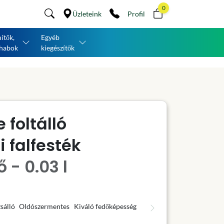
0
Üzleteink
Profil
ítők,
Egyéb
habok
kiegészítők
 foltálló
 falfesték
 - 0.03 l
sálló
Oldószermentes
Kiváló fedőképesség