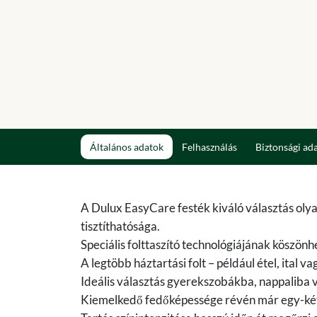
Általános adatok
Felhasználás
Biztonsági ad
A Dulux EasyCare festék kiváló választás olya
tisztíthatósága.
Speciális folttaszító technológiájának köszö
A legtöbb háztartási folt – például étel, ital v
Ideális választás gyerekszobákba, nappaliba 
Kiemelkedő fedőképessége révén már egy-két ré