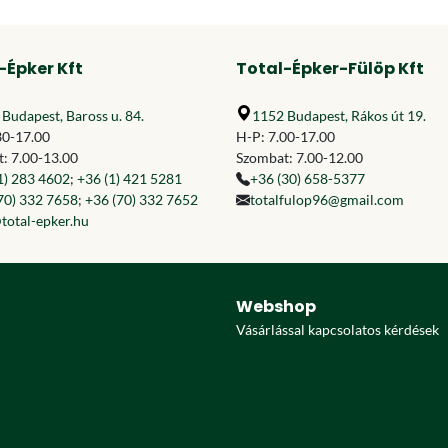
-Épker Kft
Total-Épker-Fülöp Kft
Budapest, Baross u. 84.
1152 Budapest, Rákos út 19.
30-17.00
H-P: 7.00-17.00
: 7.00-13.00
Szombat: 7.00-12.00
1) 283 4602
;
+36 (1) 421 5281
+36 (30) 658-5377
70) 332 7658
;
+36 (70) 332 7652
totalfulop96@gmail.com
total-epker.hu
Webshop
Vásárlással kapcsolatos kérdések