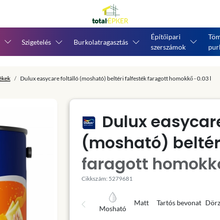
Építőipari
Töm
Szigetelés
Burkolatragasztás
szerszámok
pur
tékek
Dulux easycare foltálló (mosható) beltéri falfesték faragott homokkő - 0.03 l
Dulux easycare
(mosható) beltéri
faragott homokkő
Cikkszám: 5279681
Matt
Tartós bevonat
Dörz
Mosható