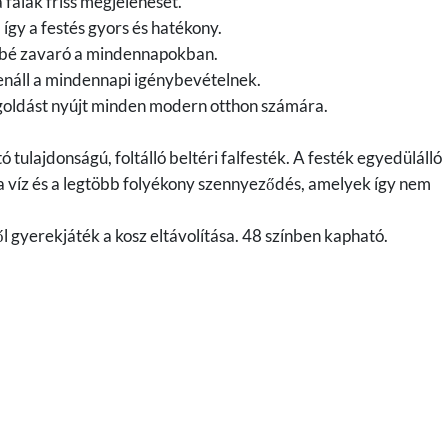
 falak friss megjelenését.
így a festés gyors és hatékony.
ésbé zavaró a mindennapokban.
lenáll a mindennapi igénybevételnek.
goldást nyújt minden modern otthon számára.
 tulajdonságú, foltálló beltéri falfesték. A festék egyedülálló
 a víz és a legtöbb folyékony szennyeződés, amelyek így nem
ől gyerekjáték a kosz eltávolítása. 48 színben kapható.