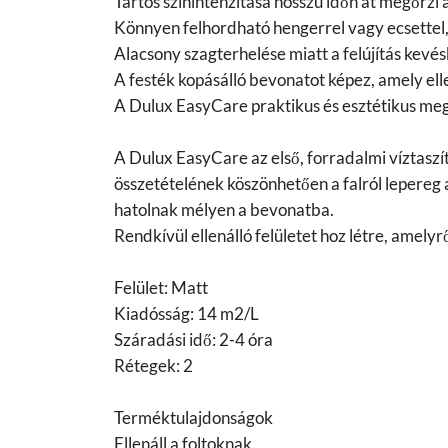
Tartós színintenzitása hosszú időn át megőrzi a
Könnyen felhordható hengerrel vagy ecsettel, 
Alacsony szagterhelése miatt a felújítás kev
A festék kopásálló bevonatot képez, amely el
A Dulux EasyCare praktikus és esztétikus me
A Dulux EasyCare az első, forradalmi víztaszító
összetételének köszönhetően a falról lepereg
hatolnak mélyen a bevonatba.
Rendkívül ellenálló felületet hoz létre, amelyr
Felület: Matt
Kiadósság: 14 m2/L
Száradási idő: 2-4 óra
Rétegek: 2
Terméktulajdonságok
Ellenáll a foltoknak