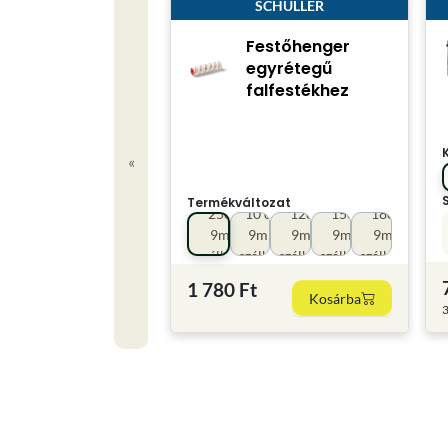
SCHULLER
Festőhenger
egyrétegű
falfestékhez
«
Termékváltozat
25cm
10 cm
12cm
15cm
18cm
9mm
9mm
9mm
9mm
9mm
szálhossz
szálhoss
szálhossz
szálhossz
szálhossz
1 780 Ft
Kosárba
3