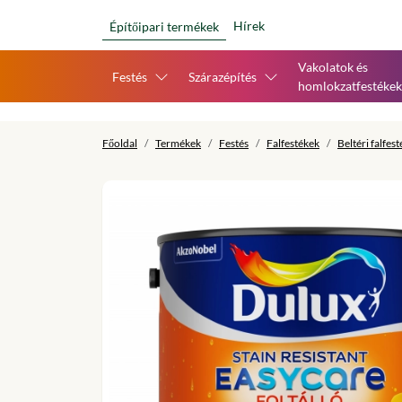
Hírek
Építőipari termékek
Vakolatok és
Festés
Szárazépítés
homlokzatfestékek
Főoldal
Termékek
Festés
Falfestékek
Beltéri falfes