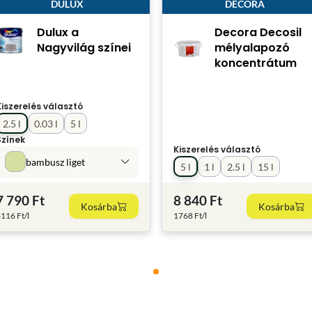
DULUX
DECORA
Dulux a
Decora Decosil
Nagyvilág színei
mélyalapozó
koncentrátum
Kiszerelés választó
2.5 l
0.03 l
5 l
Színek
Kiszerelés választó
bambusz liget
5 l
1 l
2.5 l
15 l
7 790 Ft
8 840 Ft
Kosárba
Kosárba
116 Ft/l
1768 Ft/l