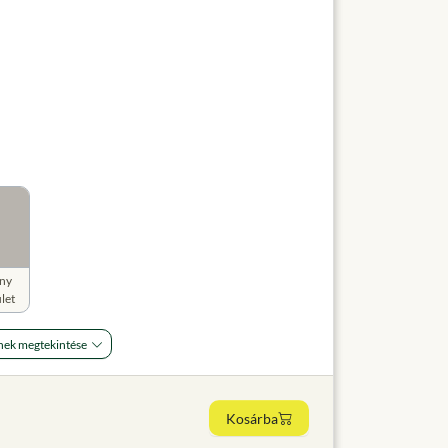
ny
let
nek megtekintése
Kosárba