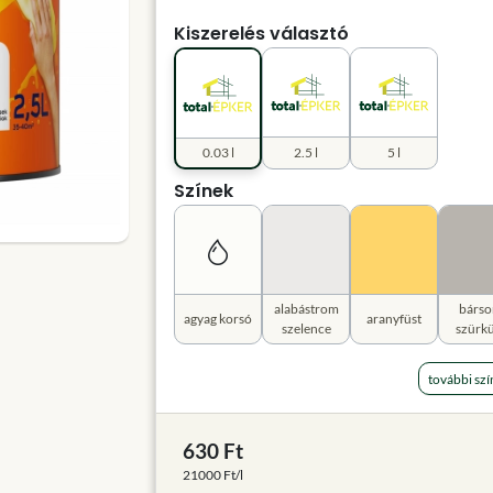
Kiszerelés választó
0.03 l
2.5 l
5 l
Színek
alabástrom
bárso
agyag korsó
aranyfüst
szelence
szürkü
további szí
630 Ft
21000 Ft/l