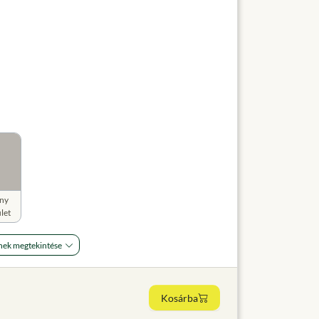
ny
let
nek megtekintése
Kosárba