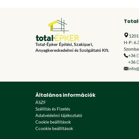
Total
1201 
H-P: 6.
Total-Épker Építési, Szakipari,
Szombat
Anyagkereskedelmi és Szolgáltató Kft.
+36 (
+36 (
info@
Általános információk
ÁSZF
Szállítás és Fizetés
Adatvédelmi tájékoztató
Cookie beállítások
Ccookie beállítások