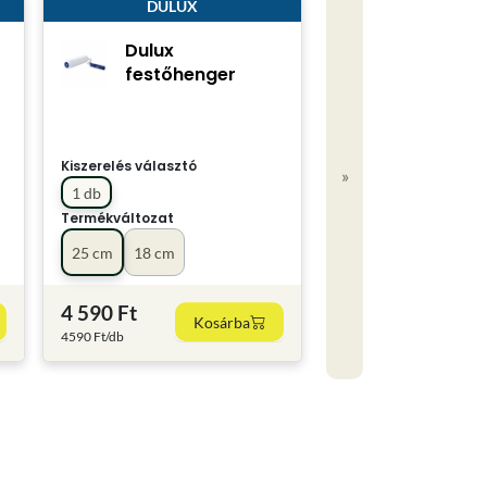
DULUX
Dulux
festőhenger
Kiszerelés választó
»
1 db
Termékváltozat
25 cm
18 cm
4 590 Ft
Kosárba
4590 Ft/db