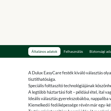
Általános adatok
Felhasználás
Biztonsági ad
A Dulux EasyCare festék kiváló választás olya
tisztíthatósága.
Speciális folttaszító technológiájának köszö
A legtöbb háztartási folt – például étel, ital v
Ideális választás gyerekszobákba, nappaliba 
Kiemelkedő fedőképessége révén már egy-két ré