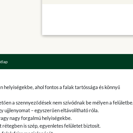
atlap
n helyiségekbe, ahol fontos a falak tartóssága és könnyű
nhetően a szennyeződések nem szívódnak be mélyen a felületbe
agy ujjlenyomat – egyszerűen eltávolítható róla.
vagy nagy forgalmú helyiségekbe.
tegben is szép, egyenletes felületet biztosít.