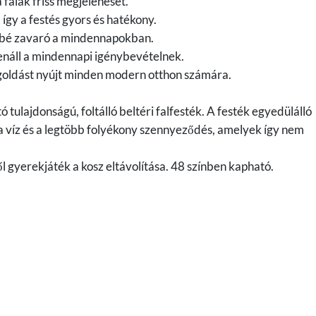
 falak friss megjelenését.
így a festés gyors és hatékony.
ésbé zavaró a mindennapokban.
lenáll a mindennapi igénybevételnek.
goldást nyújt minden modern otthon számára.
 tulajdonságú, foltálló beltéri falfesték. A festék egyedülálló
 a víz és a legtöbb folyékony szennyeződés, amelyek így nem
ől gyerekjáték a kosz eltávolítása. 48 színben kapható.