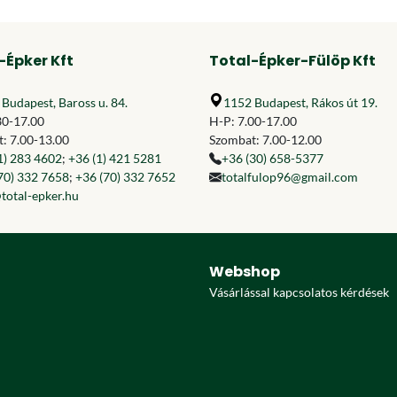
-Épker Kft
Total-Épker-Fülöp Kft
Budapest, Baross u. 84.
1152 Budapest, Rákos út 19.
30-17.00
H-P: 7.00-17.00
: 7.00-13.00
Szombat: 7.00-12.00
1) 283 4602
;
+36 (1) 421 5281
+36 (30) 658-5377
70) 332 7658
;
+36 (70) 332 7652
totalfulop96@gmail.com
total-epker.hu
Webshop
Vásárlással kapcsolatos kérdések