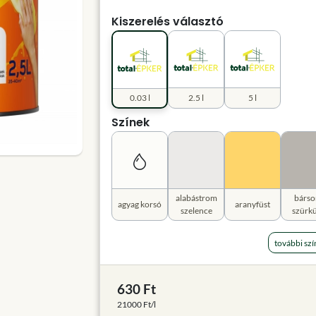
Kiszerelés választó
0.03 l
2.5 l
5 l
Színek
alabástrom
bárso
agyag korsó
aranyfüst
szelence
szürkü
további szí
630 Ft
21000 Ft/l