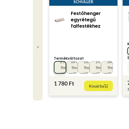
SCHULLER
Festőhenger
egyrétegű
falfestékhez
«
Termékváltozat
25cm
10 cm
12cm
15cm
18cm
9mm
9mm
9mm
9mm
9mm
szálhossz
szálhoss
szálhossz
szálhossz
szálhossz
1 780 Ft
Kosárba
3