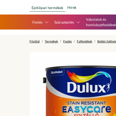
Hírek
Építőipari termékek
Vakolatok és
Festés
Szárazépítés
homlokzatfestékek
Főoldal
Termékek
Festés
Falfestékek
Beltéri falfes