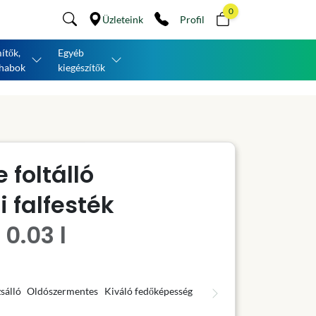
0
Üzleteink
Profil
ítők,
Egyéb
habok
kiegészítők
 foltálló
 falfesték
0.03 l
sálló
Oldószermentes
Kiváló fedőképesség