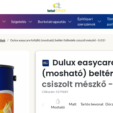
Építőipari
Töm
Szigetelés
Burkolatragasztás
szerszámok
pur
tékek
Dulux easycare foltálló (mosható) beltéri falfesték csiszolt mészkő - 0.03 l
Dulux easycare
(mosható) beltéri
csiszolt mészkő - 
Cikkszám: 5279685
Matt
Tartós bevonat
Dörz
Mosható