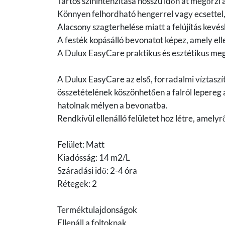
Tartós színintenzitása hosszú időn át megőrzi a
Könnyen felhordható hengerrel vagy ecsettel, 
Alacsony szagterhelése miatt a felújítás kev
A festék kopásálló bevonatot képez, amely el
A Dulux EasyCare praktikus és esztétikus me
A Dulux EasyCare az első, forradalmi víztaszító
összetételének köszönhetően a falról lepereg
hatolnak mélyen a bevonatba.
Rendkívül ellenálló felületet hoz létre, amelyr
Felület: Matt
Kiadósság: 14 m2/L
Száradási idő: 2-4 óra
Rétegek: 2
Terméktulajdonságok
Ellenáll a foltoknak