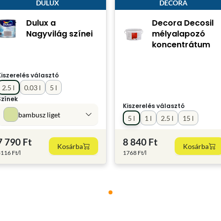
DULUX
DECORA
Dulux a
Decora Decosil
Nagyvilág színei
mélyalapozó
koncentrátum
Kiszerelés választó
2.5 l
0.03 l
5 l
Színek
Kiszerelés választó
bambusz liget
5 l
1 l
2.5 l
15 l
7 790 Ft
8 840 Ft
Kosárba
Kosárba
116 Ft/l
1768 Ft/l