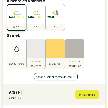
Kiszerelés választó
0.03 l
2.5 l
5 l
Színek
alabástrom
bársony
agyag korsó
aranyfüst
szelence
szürkület
további színek megtekintése
630 Ft
Kosárba
21000 Ft/l