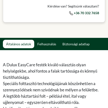
Kérdése van? Segítsünk választani?
+36 70 332 7658
Általános adatok
Felhasználás
Biztonsági adatlap
A Dulux EasyCare festék kiváló választás olyan
helyiségekbe, ahol fontos a falak tartóssága és könnyű
tisztíthatósága.
Speciális folttaszító technológiájának köszönhetően a
szennyeződések nem szívódnak be mélyen a felületbe.
A legtöbb háztartási folt – például étel, ital vagy
ujjlenyomat – egyszerűen eltávolítható róla.