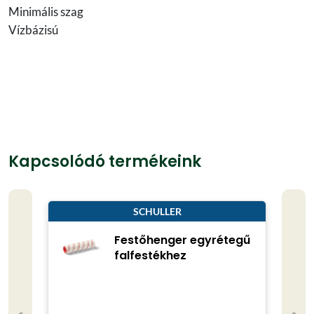
Minimális szag
Vízbázisú
Kapcsolódó termékeink
SCHULLER
Festőhenger egyrétegű
falfestékhez
Kisze
«
»