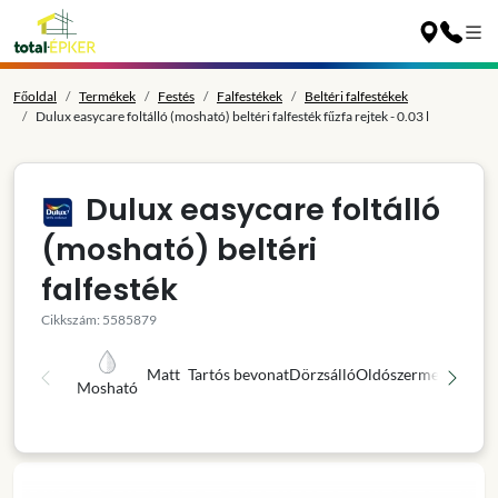
Főoldal
Termékek
Festés
Falfestékek
Beltéri falfestékek
Dulux easycare foltálló (mosható) beltéri falfesték fűzfa rejtek - 0.03 l
Dulux easycare foltálló
(mosható) beltéri
falfesték
Cikkszám: 5585879
Matt
Tartós bevonat
Dörzsálló
Oldószermentes
Kivá
Mosható