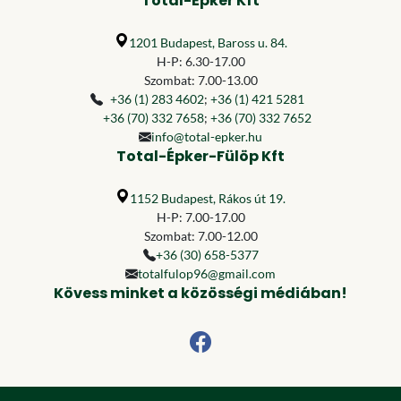
Total-Épker Kft
1201 Budapest, Baross u. 84.
H-P: 6.30-17.00
Szombat: 7.00-13.00
+36 (1) 283 4602
;
+36 (1) 421 5281
+36 (70) 332 7658
;
+36 (70) 332 7652
info@total-epker.hu
Total-Épker-Fülöp Kft
1152 Budapest, Rákos út 19.
H-P: 7.00-17.00
Szombat: 7.00-12.00
+36 (30) 658-5377
totalfulop96@gmail.com
Kövess minket a közösségi médiában!