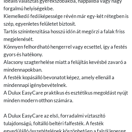
Ideális választás gyerekszobákba, nappaliba vagy nagy
forgalmú helyiségekbe.
Kiemelkedő fedőképessége révén már egy-két rétegben is
szép, egyenletes felületet biztosít.
Tartós színintenzitása hosszú időn át megőrzi a falak friss
megjelenését.
Könnyen felhordható hengerrel vagy ecsettel, így a festés
gyors és hatékony.
Alacsony szagterhelése miatt a felújítás kevésbé zavaró a
mindennapokban.
A festék kopásálló bevonatot képez, amely ellenáll a
mindennapi igénybevételnek.
A Dulux EasyCare praktikus és esztétikus megoldást nyújt
minden modern otthon számára.
A Dulux EasyCare az első, forradalmi víztaszító
tulajdonságú, foltálló beltéri falfesték. A festék
egyedülálló összetételének köszönhetően a falról lepereg