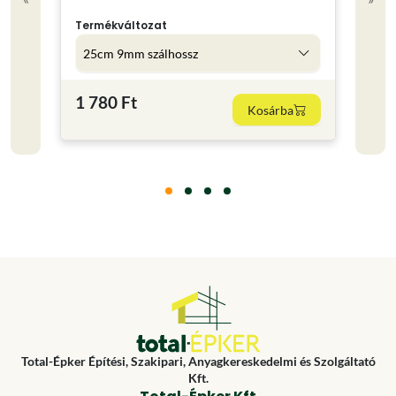
2.5 
Színe
Termékváltozat
25cm 9mm szálhossz
7 79
1 780 Ft
Kosárba
3116 F
Total-Épker Építési, Szakipari, Anyagkereskedelmi és Szolgáltató
Kft.