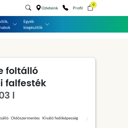
0
Üzleteink
Profil
ítők,
Egyéb
habok
kiegészítők
 foltálló
 falfesték
03 l
sálló
Oldószermentes
Kiváló fedőképesség