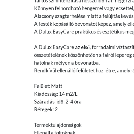
Tartós színintenzitása hosszú időn át megőrzi a
Könnyen felhordható hengerrel vagy ecsettel, 
Alacsony szagterhelése miatt a felújítás kev
A festék kopásálló bevonatot képez, amely el
A Dulux EasyCare praktikus és esztétikus me
A Dulux EasyCare az első, forradalmi víztaszító
összetételének köszönhetően a falról lepereg
hatolnak mélyen a bevonatba.
Rendkívül ellenálló felületet hoz létre, amelyr
Felület: Matt
Kiadósság: 14 m2/L
Száradási idő: 2-4 óra
Rétegek: 2
Terméktulajdonságok
Ellenáll a foltoknak