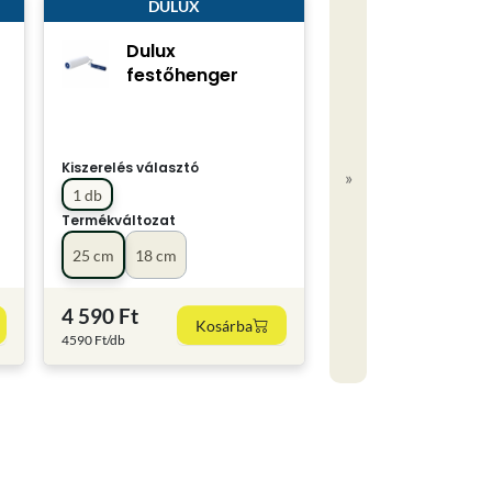
DULUX
Dulux
festőhenger
Kiszerelés választó
»
1 db
Termékváltozat
25 cm
18 cm
4 590 Ft
Kosárba
4590 Ft/db