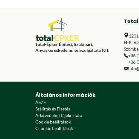
Total
1201 
H-P: 6.
Total-Épker Építési, Szakipari,
Szombat
Anyagkereskedelmi és Szolgáltató Kft.
+36 (
+36 (
info@
Általános információk
ÁSZF
Szállítás és Fizetés
Adatvédelmi tájékoztató
Cookie beállítások
Ccookie beállítások