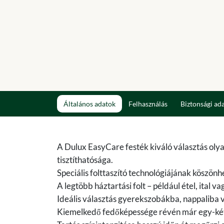
Általános adatok
Felhasználás
Biztonsági ad
A Dulux EasyCare festék kiváló választás olya
tisztíthatósága.
Speciális folttaszító technológiájának köszö
A legtöbb háztartási folt – például étel, ital v
Ideális választás gyerekszobákba, nappaliba 
Kiemelkedő fedőképessége révén már egy-két ré