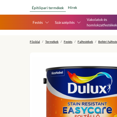
Hírek
Építőipari termékek
Vakolatok és
Festés
Szárazépítés
homlokzatfestékek
Főoldal
Termékek
Festés
Falfestékek
Beltéri falfes