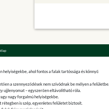
atlap
n helyiségekbe, ahol fontos a falak tartóssága és könnyű
nhetően a szennyeződések nem szívódnak be mélyen a felületbe
agy ujjlenyomat – egyszerűen eltávolítható róla.
vagy nagy forgalmú helyiségekbe.
tegben is szép, egyenletes felületet biztosít.