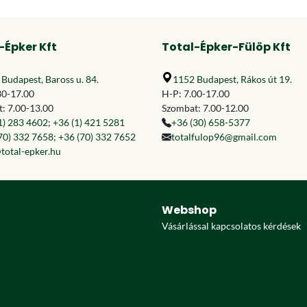
-Épker Kft
Total-Épker-Fülöp Kft
Budapest, Baross u. 84.
1152 Budapest, Rákos út 19.
30-17.00
H-P: 7.00-17.00
: 7.00-13.00
Szombat: 7.00-12.00
1) 283 4602
;
+36 (1) 421 5281
+36 (30) 658-5377
70) 332 7658
;
+36 (70) 332 7652
totalfulop96@gmail.com
total-epker.hu
Webshop
Vásárlással kapcsolatos kérdések