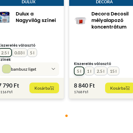
DULUX
DECORA
Dulux a
Decora Decosil
Nagyvilág színei
mélyalapozó
koncentrátum
Kiszerelés választó
2.5 l
0.03 l
5 l
Színek
Kiszerelés választó
bambusz liget
5 l
1 l
2.5 l
15 l
7 790 Ft
8 840 Ft
Kosárba
Kosárba
116 Ft/l
1768 Ft/l