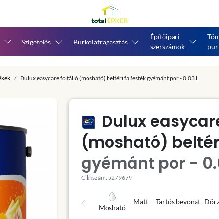
Építőipari
Töm
Szigetelés
Burkolatragasztás
szerszámok
pur
tékek
Dulux easycare foltálló (mosható) beltéri falfesték gyémánt por - 0.03 l
Dulux easycare
(mosható) beltéri
gyémánt por - 0.
Cikkszám: 5279679
Matt
Tartós bevonat
Dörz
Mosható