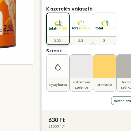
Kiszerelés választó
0.03 l
2.5 l
5 l
Színek
alabástrom
bárso
agyag korsó
aranyfüst
szelence
szürkü
további szí
630 Ft
21000 Ft/l