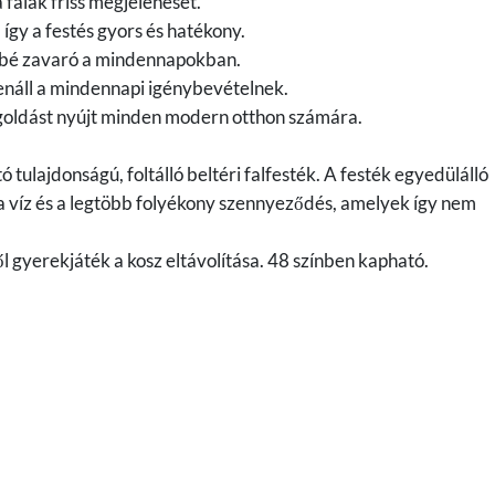
 falak friss megjelenését.
így a festés gyors és hatékony.
ésbé zavaró a mindennapokban.
lenáll a mindennapi igénybevételnek.
goldást nyújt minden modern otthon számára.
 tulajdonságú, foltálló beltéri falfesték. A festék egyedülálló
 a víz és a legtöbb folyékony szennyeződés, amelyek így nem
ől gyerekjáték a kosz eltávolítása. 48 színben kapható.