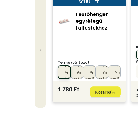
SCHULLER
Festőhenger
egyrétegű
falfestékhez
«
Termékváltozat
25cm
10 cm
12cm
15cm
18cm
9mm
9mm
9mm
9mm
9mm
szálhossz
szálhoss
szálhossz
szálhossz
szálhossz
1 780 Ft
Kosárba
3