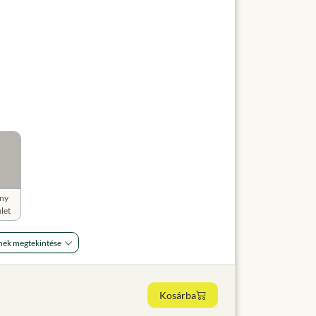
ny
let
nek megtekintése
Kosárba