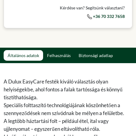
Kérdése van? Segítsünk választani?
+36 70 332 7658
Általános adatok
Felhasználás
Biztonsági adatlap
A Dulux EasyCare festék kiváló választás olyan
helyiségekbe, ahol fontos a falak tartóssága és könnyű
tisztíthatósága.
Speciális folttaszító technológiájának köszönhetően a
szennyeződések nem szívódnak be mélyen a felületbe.
A legtöbb háztartási folt – például étel, ital vagy
ujjlenyomat – egyszerűen eltávolítható róla.