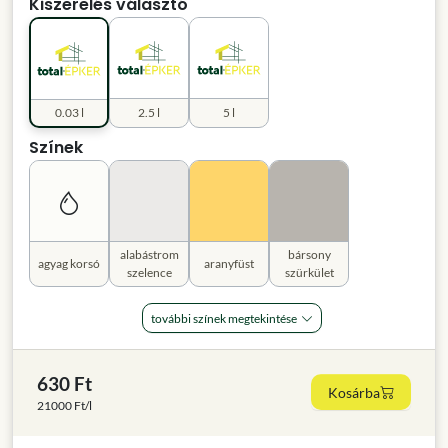
Kiszerelés választó
0.03 l
2.5 l
5 l
Színek
alabástrom
bársony
agyag korsó
aranyfüst
szelence
szürkület
további színek megtekintése
630 Ft
Kosárba
21000 Ft/l