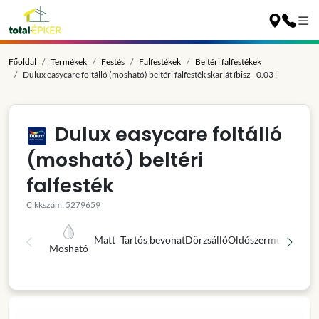
Főoldal
Termékek
Festés
Falfestékek
Beltéri falfestékek
Dulux easycare foltálló (mosható) beltéri falfesték skarlát íbisz - 0.03 l
Dulux easycare foltálló
(mosható) beltéri
falfesték
Cikkszám: 5279659
Matt
Tartós bevonat
Dörzsálló
Oldószermentes
Kivá
Mosható