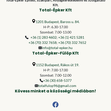
Total-Épker Építési, Szakipari, Anyagkereskedelmi és Szolgáltató
Kft.
Total-Épker Kft
1201 Budapest, Baross u. 84.
H-P: 6.30-17.00
Szombat: 7.00-13.00
+36 (1) 283 4602
;
+36 (1) 421 5281
+36 (70) 332 7658
;
+36 (70) 332 7652
info@total-epker.hu
Total-Épker-Fülöp Kft
1152 Budapest, Rákos út 19.
H-P: 7.00-17.00
Szombat: 7.00-12.00
+36 (30) 658-5377
totalfulop96@gmail.com
Kövess minket a közösségi médiában!