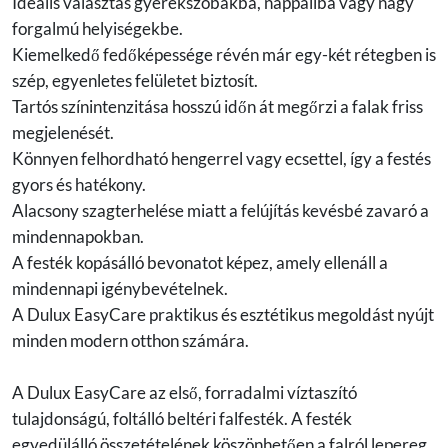
Ideális választás gyerekszobákba, nappaliba vagy nagy
forgalmú helyiségekbe.
Kiemelkedő fedőképessége révén már egy-két rétegben is
szép, egyenletes felületet biztosít.
Tartós színintenzitása hosszú időn át megőrzi a falak friss
megjelenését.
Könnyen felhordható hengerrel vagy ecsettel, így a festés
gyors és hatékony.
Alacsony szagterhelése miatt a felújítás kevésbé zavaró a
mindennapokban.
A festék kopásálló bevonatot képez, amely ellenáll a
mindennapi igénybevételnek.
A Dulux EasyCare praktikus és esztétikus megoldást nyújt
minden modern otthon számára.
A Dulux EasyCare az első, forradalmi víztaszító
tulajdonságú, foltálló beltéri falfesték. A festék
egyedülálló összetételének köszönhetően a falról lepereg