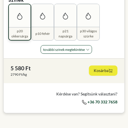
Színek
p20
p21
p30 világos
p10 fehér
okkersárga
napsárga
szürke
további színek megtekintése
5 580 Ft
Kosárba
2790 Ft/kg
Kérdése van? Segítsünk választani?
+36 70 332 7658