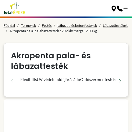
Főoldal
Termékek
Festés
Lábazat- és betonfestékek
Lábazatfestékek
Akropenta pala- és lábazatfesték p20 okkersárga - 2.00 kg
Akropenta pala- és
lábazatfesték
Flexibilis
UV védelem
Időjárásálló
Oldószermentes
Kiváló fedő