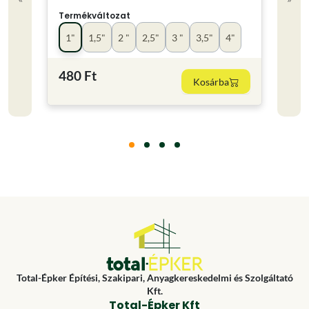
Termékváltozat
Term
1"
1,5"
2 "
2,5"
3 "
3,5"
4"
kics
480 Ft
220
Kosárba
Total-Épker Építési, Szakipari, Anyagkereskedelmi és Szolgáltató
Kft.
Total-Épker Kft