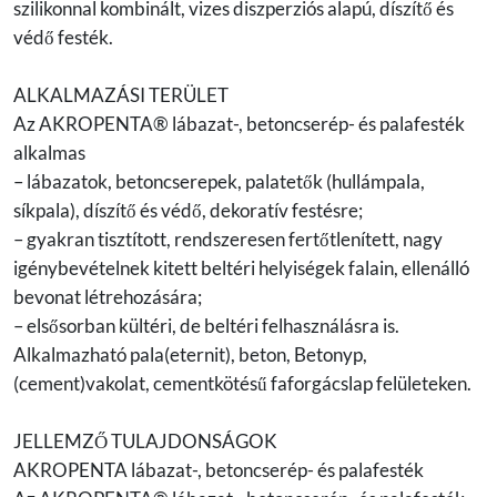
szilikonnal kombinált, vizes diszperziós alapú, díszítő és
védő festék.
ALKALMAZÁSI TERÜLET
Az AKROPENTA® lábazat-, betoncserép- és palafesték
alkalmas
– lábazatok, betoncserepek, palatetők (hullámpala,
síkpala), díszítő és védő, dekoratív festésre;
– gyakran tisztított, rendszeresen fertőtlenített, nagy
igénybevételnek kitett beltéri helyiségek falain, ellenálló
bevonat létrehozására;
– elsősorban kültéri, de beltéri felhasználásra is.
Alkalmazható pala(eternit), beton, Betonyp,
(cement)vakolat, cementkötésű faforgácslap felületeken.
JELLEMZŐ TULAJDONSÁGOK
AKROPENTA lábazat-, betoncserép- és palafesték