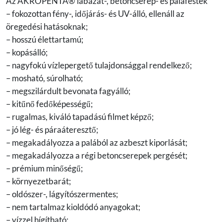
Az AKROPENTA® lábazat-, betoncserép- és palafesték
– fokozottan fény-, időjárás- és UV-álló, ellenáll az
öregedési hatásoknak;
– hosszú élettartamú;
– kopásálló;
– nagyfokú vízlepergető tulajdonsággal rendelkező;
– mosható, súrolható;
– megszilárdult bevonata fagyálló;
– kitűnő fedőképességű;
– rugalmas, kiváló tapadású filmet képző;
– jó lég- és páraáteresztő;
– megakadályozza a palából az azbeszt kiporlását;
– megakadályozza a régi betoncserepek pergését;
– prémium minőségű;
– környezetbarát;
– oldószer-, lágyítószermentes;
– nem tartalmaz kioldódó anyagokat;
– vízzel hígítható;