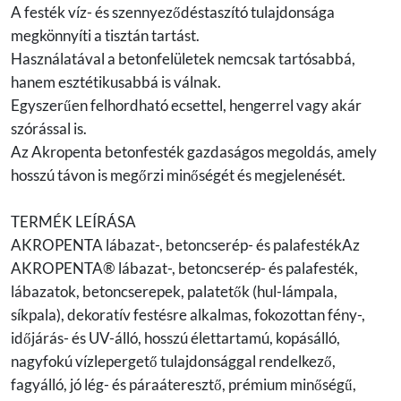
A festék víz- és szennyeződéstaszító tulajdonsága
megkönnyíti a tisztán tartást.
Használatával a betonfelületek nemcsak tartósabbá,
hanem esztétikusabbá is válnak.
Egyszerűen felhordható ecsettel, hengerrel vagy akár
szórással is.
Az Akropenta betonfesték gazdaságos megoldás, amely
hosszú távon is megőrzi minőségét és megjelenését.
TERMÉK LEÍRÁSA
AKROPENTA lábazat-, betoncserép- és palafestékAz
AKROPENTA® lábazat-, betoncserép- és palafesték,
lábazatok, betoncserepek, palatetők (hul-lámpala,
síkpala), dekoratív festésre alkalmas, fokozottan fény-,
időjárás- és UV-álló, hosszú élettartamú, kopásálló,
nagyfokú vízlepergető tulajdonsággal rendelkező,
fagyálló, jó lég- és páraáteresztő, prémium minőségű,