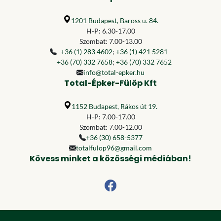
1201 Budapest, Baross u. 84.
H-P: 6.30-17.00
Szombat: 7.00-13.00
+36 (1) 283 4602
;
+36 (1) 421 5281
+36 (70) 332 7658
;
+36 (70) 332 7652
info@total-epker.hu
Total-Épker-Fülöp Kft
1152 Budapest, Rákos út 19.
H-P: 7.00-17.00
Szombat: 7.00-12.00
+36 (30) 658-5377
totalfulop96@gmail.com
Kövess minket a közösségi médiában!