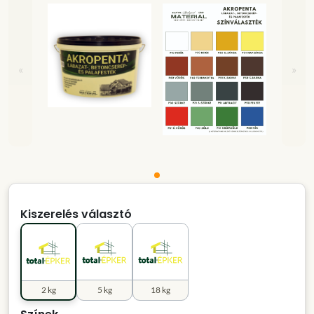
«
»
Kiszerelés választó
2 kg
5 kg
18 kg