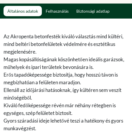
Általános adatok
Felhasználás
Biztonsági adatlap
Az Akropenta betonfesték kiváló választás mind kültéri,
mind beltéri betonfelületek védelmére és esztétikus
megjelenésére.
Magas kopásállóságának köszönhetően ideális garázsok,
műhelyek és ipari területek bevonására is.
Erős tapadóképessége biztosítja, hogy hosszú távon is
megbízhatóan a felületen maradjon.
Ellenáll az időjárási hatásoknak, így kültéren sem veszít
minőségéből.
Kiváló fedőképessége révén már néhány rétegben is
egységes, szép felületet biztosít.
Gyors száradási ideje lehetővé teszi a hatékony és gyors
munkavégzést.