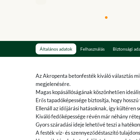
Általános adatok
Felhasználás
Biztonsági ad
Az Akropenta betonfesték kiváló választás min
megjelenésére.
Magas kopásállóságának köszönhetően ideális 
Erős tapadóképessége biztosítja, hogy hosszú
Ellenáll az időjárási hatásoknak, így kültéren
Kiváló fedőképessége révén már néhány rétegbe
Gyors száradási ideje lehetővé teszi a haték
A festék víz- és szennyeződéstaszító tulajdons