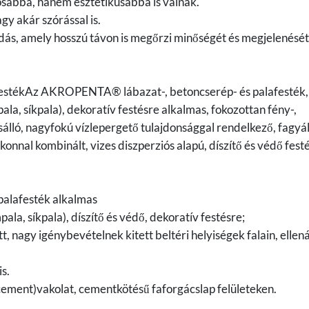
ósabbá, hanem esztétikusabbá is válnak.
gy akár szórással is.
s, amely hosszú távon is megőrzi minőségét és megjelenését
estékAz AKROPENTA® lábazat-, betoncserép- és palafesték,
la, síkpala), dekoratív festésre alkalmas, fokozottan fény-,
sálló, nagyfokú vízlepergető tulajdonsággal rendelkező, fagyáll
konnal kombinált, vizes diszperziós alapú, díszítő és védő fest
alafesték alkalmas
la, síkpala), díszítő és védő, dekoratív festésre;
tt, nagy igénybevételnek kitett beltéri helyiségek falain, ellená
is.
(cement)vakolat, cementkötésű faforgácslap felületeken.