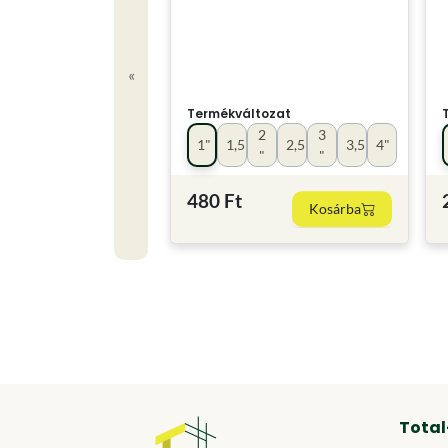
«
Termékváltozat
2
3
1"
1,5"
2,5"
3,5"
4"
"
"
480 Ft
Kosárba
Total