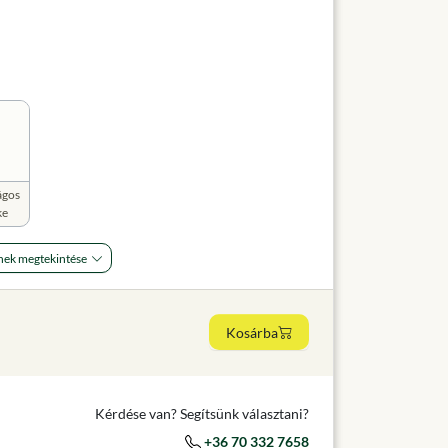
ágos
ke
nek megtekintése
Kosárba
Kérdése van? Segítsünk választani?
+36 70 332 7658