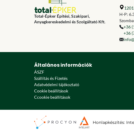
1201 
H-P: 6.
Total-Épker Építési, Szakipari,
Szombat
Anyagkereskedelmi és Szolgáltató Kft.
+36 (
+36 (
info@
Általános információk
ÁSZF
Szállítás és Fizetés
Adatvédelmi tájékoztató
Cookie beállítások
Ccookie beállítások
Honlapkészítés
:
Int