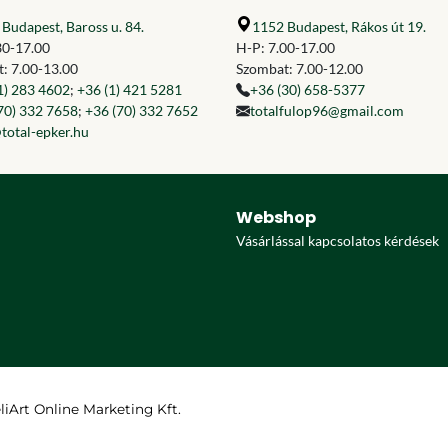
Budapest, Baross u. 84.
1152 Budapest, Rákos út 19.
30-17.00
H-P: 7.00-17.00
: 7.00-13.00
Szombat: 7.00-12.00
1) 283 4602
;
+36 (1) 421 5281
+36 (30) 658-5377
70) 332 7658
;
+36 (70) 332 7652
totalfulop96@gmail.com
total-epker.hu
Webshop
Vásárlással kapcsolatos kérdések
eliArt Online Marketing Kft.