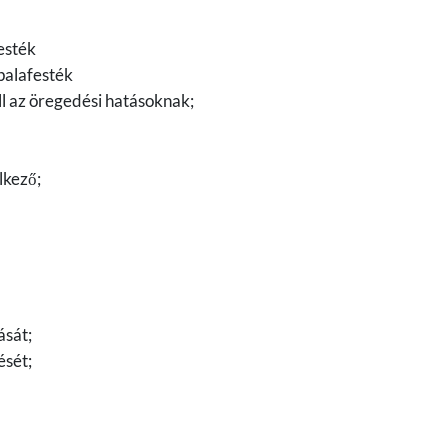
esték
alafesték
áll az öregedési hatásoknak;
lkező;
ását;
ését;