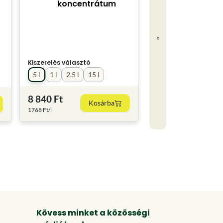
koncentrátum
»
Kiszerelés választó
5 l
1 l
2.5 l
15 l
8 840 Ft
Kosárba
1768 Ft/l
Kövess minket a közösségi