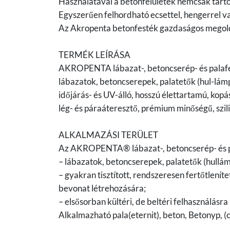
Használatával a betonfelületek nemcsak tart
Egyszerűen felhordható ecsettel, hengerrel va
Az Akropenta betonfesték gazdaságos megoldá
TERMÉK LEÍRÁSA
AKROPENTA lábazat-, betoncserép- és palaf
lábazatok, betoncserepek, palatetők (hul-lámpa
időjárás- és UV-álló, hosszú élettartamú, kopá
lég- és páraáteresztő, prémium minőségű, szili
ALKALMAZÁSI TERÜLET
Az AKROPENTA® lábazat-, betoncserép- és p
– lábazatok, betoncserepek, palatetők (hullámpa
– gyakran tisztított, rendszeresen fertőtleníte
bevonat létrehozására;
– elsősorban kültéri, de beltéri felhasználásra 
Alkalmazható pala(eternit), beton, Betonyp, 