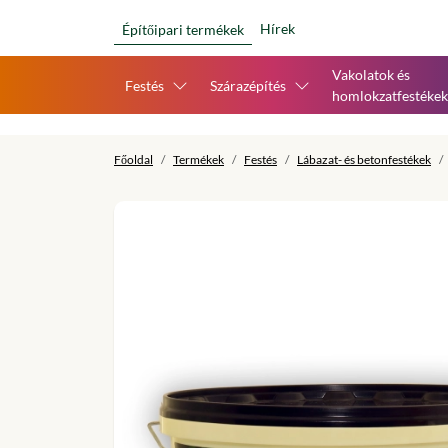
Hírek
Építőipari termékek
Vakolatok és
Festés
Szárazépítés
homlokzatfestékek
Főoldal
Termékek
Festés
Lábazat- és betonfestékek