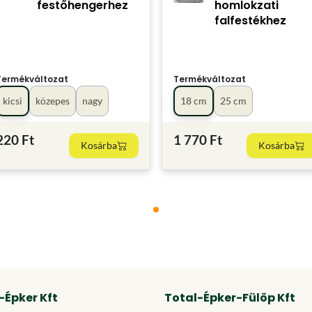
festőhengerhez
homlokzati
falfestékhez
Termékváltozat
Termékváltozat
kicsi
közepes
nagy
18 cm
25 cm
220 Ft
1 770 Ft
Kosárba
Kosárba
-Épker Kft
Total-Épker-Fülöp Kft