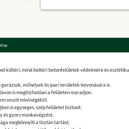
atlap
d kültéri, mind beltéri betonfelületek védelmére és esztétiku
garázsok, műhelyek és ipari területek bevonására is.
 távon is megbízhatóan a felületen maradjon.
 sem veszít minőségéből.
n is egységes, szép felületet biztosít.
ony és gyors munkavégzést.
ága megkönnyíti a tisztán tartást.