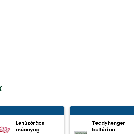
.
k
Lehúzórács
Teddyhenger
műanyag
beltéri és