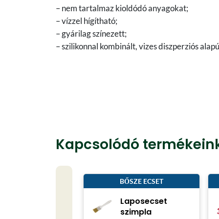
– nem tartalmaz kioldódó anyagokat;
– vízzel hígítható;
– gyárilag színezett;
– szilikonnal kombinált, vizes diszperziós alapú
Kapcsolódó termékein
BŐSZE ECSET
Laposecset
szimpla