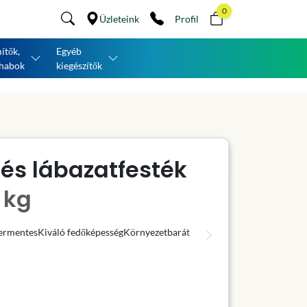
0
Üzleteink
Profil
ítők,
Egyéb
habok
kiegészítők
és lábazatfesték
 kg
ermentes
Kiváló fedőképesség
Környezetbarát