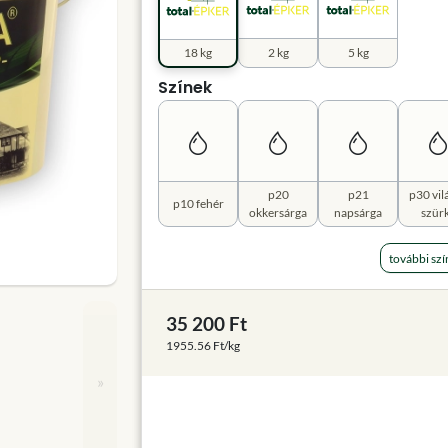
18 kg
2 kg
5 kg
Színek
p20
p21
p30 vil
p10 fehér
okkersárga
napsárga
szür
további szí
35 200 Ft
1955.56 Ft/kg
»