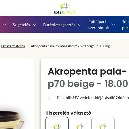
Építőipari
Töm
Szigetelés
Burkolatragasztás
szerszámok
pur
Lábazatfestékek
Akropenta pala- és lábazatfesték p70 beige - 18.00 kg
Akropenta pala- 
p70 beige - 18.00
Flexibilis
UV védelem
Időjárásálló
Oldósz
Kiszerelés választó