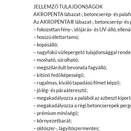
JELLEMZŐ TULAJDONSÁGOK
AKROPENTA lábazat-, betoncserép- és palaf
Az AKROPENTA® lábazat-, betoncserép- és p
– fokozottan fény-, időjárás- és UV-álló, ellen
– hosszú élettartamú;
– kopásálló;
– nagyfokú vízlepergető tulajdonsággal rende
– mosható, súrolható;
– megszilárdult bevonata fagyálló;
– kitűnő fedőképességű;
– rugalmas, kiváló tapadású filmet képző;
– jó lég- és páraáteresztő;
– megakadályozza a palából az azbeszt kiporl
– megakadályozza a régi betoncserepek perg
– prémium minőségű;
– környezetbarát;
– oldószer-, lágyítószermentes;