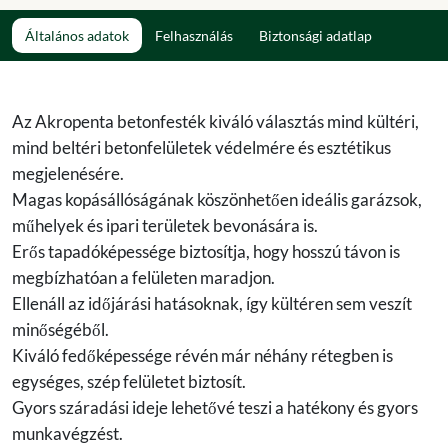
Általános adatok
Felhasználás
Biztonsági adatlap
Az Akropenta betonfesték kiváló választás mind kültéri,
mind beltéri betonfelületek védelmére és esztétikus
megjelenésére.
Magas kopásállóságának köszönhetően ideális garázsok,
műhelyek és ipari területek bevonására is.
Erős tapadóképessége biztosítja, hogy hosszú távon is
megbízhatóan a felületen maradjon.
Ellenáll az időjárási hatásoknak, így kültéren sem veszít
minőségéből.
Kiváló fedőképessége révén már néhány rétegben is
egységes, szép felületet biztosít.
Gyors száradási ideje lehetővé teszi a hatékony és gyors
munkavégzést.