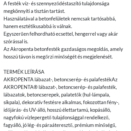
A festék víz- és szennyeződéstaszító tulajdonsága
megkönnyíti a tisztán tartást.
Használatával a betonfelületek nemcsak tartósabbá,
hanem esztétikusabbá is válnak.
Egyszerűen felhordható ecsettel, hengerrel vagy akár
szórással is.
Az Akropenta betonfesték gazdaságos megoldás, amely
hosszú távon is megőrzi minőségét és megjelenését.
TERMÉK LEÍRÁSA
AKROPENTA lábazat-, betoncserép- és palafestékAz
AKROPENTA® lábazat-, betoncserép- és palafesték,
lábazatok, betoncserepek, palatetők (hul-lámpala,
síkpala), dekoratív festésre alkalmas, fokozottan fény-,
időjárás- és UV-álló, hosszú élettartamú, kopásálló,
nagyfokú vízlepergető tulajdonsággal rendelkező,
fagyálló, jó lég- és páraáteresztő, prémium minőségű,