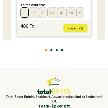
Termékváltozat
Term
1"
1,5"
2 "
2,5"
3 "
3,5"
4"
kics
480 Ft
220
Kosárba
Total-Épker Építési, Szakipari, Anyagkereskedelmi és Szolgáltató
Kft.
Total-Épker Kft