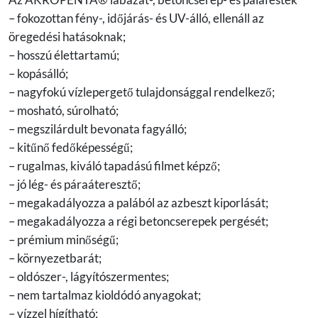
– fokozottan fény-, időjárás- és UV-álló, ellenáll az
öregedési hatásoknak;
– hosszú élettartamú;
– kopásálló;
– nagyfokú vízlepergető tulajdonsággal rendelkező;
– mosható, súrolható;
– megszilárdult bevonata fagyálló;
– kitűnő fedőképességű;
– rugalmas, kiváló tapadású filmet képző;
– jó lég- és páraáteresztő;
– megakadályozza a palából az azbeszt kiporlását;
– megakadályozza a régi betoncserepek pergését;
– prémium minőségű;
– környezetbarát;
– oldószer-, lágyítószermentes;
– nem tartalmaz kioldódó anyagokat;
– vízzel hígítható;