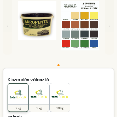
«
»
Kiszerelés választó
2 kg
5 kg
18 kg