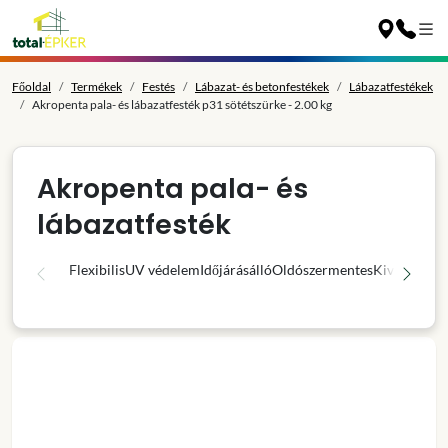
Főoldal
Termékek
Festés
Lábazat- és betonfestékek
Lábazatfestékek
Akropenta pala- és lábazatfesték p31 sötétszürke - 2.00 kg
Akropenta pala- és
lábazatfesték
Flexibilis
UV védelem
Időjárásálló
Oldószermentes
Kiváló fedő