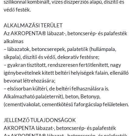
szilikonnal kombinált, vizes diszperziós alapú, díszítő és
védő festék.
ALKALMAZÁSI TERÜLET
Az AKROPENTA® lábazat-, betoncserép- és palafesték
alkalmas
– lábazatok, betoncserepek, palatetők (hullámpala,
síkpala), díszítő és védő, dekoratív festésre;
– gyakran tisztított, rendszeresen fertőtlenített, nagy
igénybevételnek kitett beltéri helyiségek falain, ellenálló
bevonat létrehozására;
– elsősorban kültéri, de beltéri felhasználásra is.
Alkalmazható pala(eternit), beton, Betonyp,
(cement)vakolat, cementkötésű faforgácslap felületeken.
JELLEMZŐ TULAJDONSÁGOK
AKROPENTA lábazat-, betoncserép- és palafesték
Az AKROPENTA® lábazat-, betoncserép- és palafesték