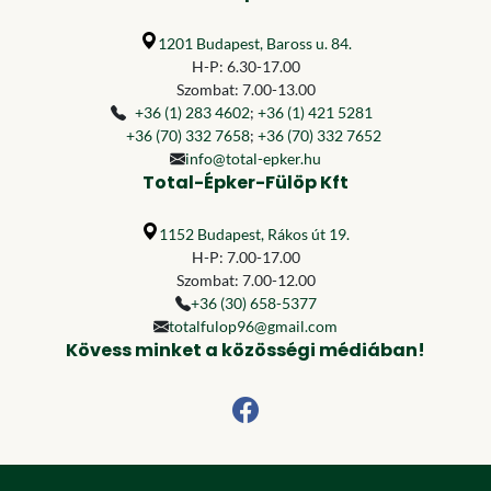
1201 Budapest, Baross u. 84.
H-P: 6.30-17.00
Szombat: 7.00-13.00
+36 (1) 283 4602
;
+36 (1) 421 5281
+36 (70) 332 7658
;
+36 (70) 332 7652
info@total-epker.hu
Total-Épker-Fülöp Kft
1152 Budapest, Rákos út 19.
H-P: 7.00-17.00
Szombat: 7.00-12.00
+36 (30) 658-5377
totalfulop96@gmail.com
Kövess minket a közösségi médiában!