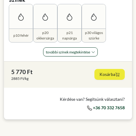
Színek
p20
p21
p30 világos
p10 fehér
okkersárga
napsárga
szürke
további színek megtekintése
5 770 Ft
Kosárba
2885 Ft/kg
Kérdése van? Segítsünk választani?
+36 70 332 7658